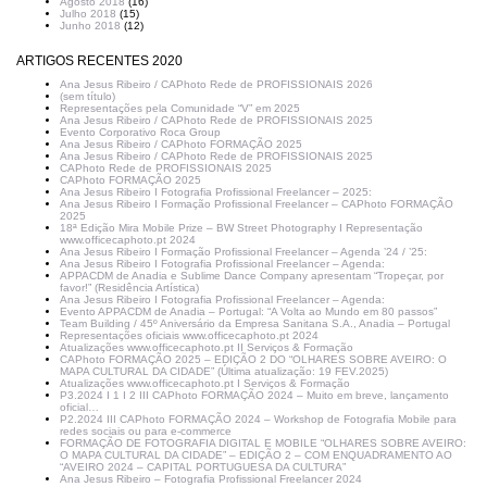
Agosto 2018
(16)
Julho 2018
(15)
Junho 2018
(12)
ARTIGOS RECENTES 2020
Ana Jesus Ribeiro / CAPhoto Rede de PROFISSIONAIS 2026
(sem título)
Representações pela Comunidade “V” em 2025
Ana Jesus Ribeiro / CAPhoto Rede de PROFISSIONAIS 2025
Evento Corporativo Roca Group
Ana Jesus Ribeiro / CAPhoto FORMAÇÃO 2025
Ana Jesus Ribeiro / CAPhoto Rede de PROFISSIONAIS 2025
CAPhoto Rede de PROFISSIONAIS 2025
CAPhoto FORMAÇÃO 2025
Ana Jesus Ribeiro I Fotografia Profissional Freelancer – 2025:
Ana Jesus Ribeiro I Formação Profissional Freelancer – CAPhoto FORMAÇÃO
2025
18ª Edição Mira Mobile Prize – BW Street Photography I Representação
www.officecaphoto.pt 2024
Ana Jesus Ribeiro I Formação Profissional Freelancer – Agenda ’24 / ’25:
Ana Jesus Ribeiro I Fotografia Profissional Freelancer – Agenda:
APPACDM de Anadia e Sublime Dance Company apresentam “Tropeçar, por
favor!” (Residência Artística)
Ana Jesus Ribeiro I Fotografia Profissional Freelancer – Agenda:
Evento APPACDM de Anadia – Portugal: “A Volta ao Mundo em 80 passos”
Team Building / 45º Aniversário da Empresa Sanitana S.A., Anadia – Portugal
Representações oficiais www.officecaphoto.pt 2024
Atualizações www.officecaphoto.pt II Serviços & Formação
CAPhoto FORMAÇÃO 2025 – EDIÇÃO 2 DO “OLHARES SOBRE AVEIRO: O
MAPA CULTURAL DA CIDADE” (Última atualização: 19 FEV.2025)
Atualizações www.officecaphoto.pt I Serviços & Formação
P3.2024 I 1 I 2 III CAPhoto FORMAÇÃO 2024 – Muito em breve, lançamento
oficial…
P2.2024 III CAPhoto FORMAÇÃO 2024 – Workshop de Fotografia Mobile para
redes sociais ou para e-commerce
FORMAÇÃO DE FOTOGRAFIA DIGITAL E MOBILE “OLHARES SOBRE AVEIRO:
O MAPA CULTURAL DA CIDADE” – EDIÇÃO 2 – COM ENQUADRAMENTO AO
“AVEIRO 2024 – CAPITAL PORTUGUESA DA CULTURA”
Ana Jesus Ribeiro – Fotografia Profissional Freelancer 2024