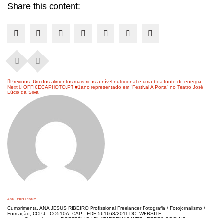
Share this content:
Navegação
Previous:
Um dos alimentos mais ricos a nível nutricional e uma boa fonte de energia.
Next:
OFFICECAPHOTO.PT #1ano representado em “Festival A Porta” no Teatro José
de
Lúcio da Silva
artigos
Ana Jesus Ribeiro
Cumprimenta, ANA JESUS RIBEIRO Profissional Freelancer Fotografia / Fotojornalismo /
Formação; CCPJ - CO510A; CAP - EDF 561663/2011 DC; WEBSITE