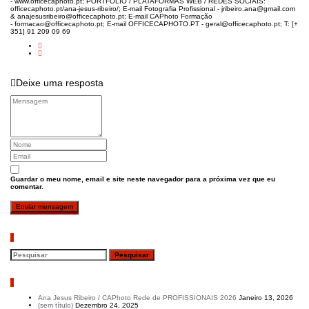
- www.officecaphoto.pt; PORTFÓLIO / PLATAFORMAS WEB / REDES SOCIAIS:
officecaphoto.pt/ana-jesus-ribeiro/; E-mail Fotografia Profissional - jribeiro.ana@gmail.com
& anajesusribeiro@officecaphoto.pt; E-mail CAPhoto Formação
- formacao@officecaphoto.pt; E-mail OFFICECAPHOTO.PT - geral@officecaphoto.pt; T: [+
351] 91 209 09 69
Deixe uma resposta
Guardar o meu nome, email e site neste navegador para a próxima vez que eu
comentar.
Pesquisar
Artigos recentes
Ana Jesus Ribeiro / CAPhoto Rede de PROFISSIONAIS 2026
Janeiro 13, 2026
(sem título)
Dezembro 24, 2025