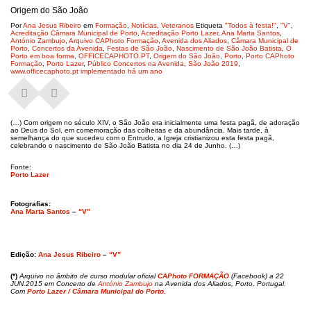
Origem do São João
Por
Ana Jesus Ribeiro
em
Formação
,
Notícias
,
Veteranos
Etiqueta
"Todos à festa!"
,
"V"
,
Acreditação Câmara Municipal de Porto
,
Acreditação Porto Lazer
,
Ana Marta Santos
,
António Zambujo
,
Arquivo CAPhoto Formação
,
Avenida dos Aliados
,
Câmara Municipal de
Porto
,
Concertos da Avenida
,
Festas de São João
,
Nascimento de São João Batista
,
O
Porto em boa forma
,
OFFICECAPHOTO.PT
,
Origem do São João
,
Porto
,
Porto CAPhoto
Formação
,
Porto Lazer
,
Público Concertos na Avenida
,
São João 2019
,
www.officecaphoto.pt implementado há um ano
(…) Com origem no século XIV, o São João era inicialmente uma festa pagã, de adoração
ao Deus do Sol, em comemoração das colheitas e da abundância. Mais tarde, à
semelhança do que sucedeu com o Entrudo, a Igreja cristianizou esta festa pagã,
celebrando o nascimento de São João Batista no dia 24 de Junho. (…)
Fonte:
Porto Lazer
Fotografias:
Ana Marta Santos
–
“V”
Edição:
Ana Jesus Ribeiro
–
“V”
(*)
Arquivo
no
âmbito de curso modular oficial
CAPhoto FORMAÇÃO
(Facebook) a 22
JUN.2015 em Concerto de
António Zambujo
na Avenida dos Aliados, Porto, Portugal.
Com
Porto Lazer / Câmara Municipal do Porto.