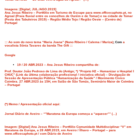
Imagens: [Digital; JUL./AGO.2019]
Ana Jesus Ribeiro – Portfólio em Turismo de Escape para www.officecaphoto.pt, no
Agroal (Praia fluvial entre os concelhos de Ourém e de Tomar) e na cidade de Tomar
(Festa dos Tabuleiros 2019) – Região Médio Tejo / Região Oeste – (Centro de)
Portugal
::: Ao som do novo tema “Maria Joana” (Nuno Ribeiro / Calema / Mariza)
; Com
a
vocalista Sónia Tavares da banda The Gift :::
Google
19 / 20 ABR.2023 – Ana Jesus Ribeiro compartilha de:
Prof. Doutor João Pedroso de Lima do (Antigo; *) “Projeto H2 – Humanizar o Hospital I
CHUC” (Link da última colaboração profissional / iniciativa oficial) – Divulgação de
Sessão de Apresentação Pública “Humanização da Saúde” / Movimento Cívico
Coimbra. 27 ABR.2023 às 15H, em Salão de São Tomás, Seminário Maior de Coimbra
– Portugal
(*) Memo / Apresentação oficial aqui:
Jornal Diário de Aveiro – “”Maratona da Europa começa a “aquecer”” (…)
Imagem: [Digital] Ana Jesus Ribeiro – Portfólio Comunidade Multidisciplinar “V” em
Maratona da Europa, a 28 ABR.2019, em Aveiro / Ílhavo – Portugal – para
www.officecaphoto.pt / com Diário de Aveiro