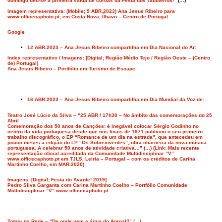
domingo deu-se a primeira saída de coroas da Festa dos Tabuleiros!”
(…)
Imagem representativa: (Mobile; 9 ABR.2023) Ana Jesus Ribeiro para
www.officecaphoto.pt, em Costa Nova, Ílhavo – Centro de Portugal
Google
12 ABR.2023 – Ana Jesus Ribeiro compartilha em Dia Nacional do Ar:
Index representativo / Imagens: [Digital; Região Médio Tejo / Região Oeste – (Centro
de) Portugal]
Ana Jesus Ribeiro – Portfólio em Turismo de Escape
16 ABR.2023 – Ana Jesus Ribeiro compartilha em Dia Mundial da Voz de:
Teatro José Lúcio da Silva – “25 ABR / 17h30 – No âmbito das comemorações do 25
Abril
Comemoração dos 50 anos de Canções: é inegável colocar Sérgio Godinho no
centro da vida portuguesa desde que nos finais de 1971 publicou o seu primeiro
trabalho discográfico, o EP “Romance de um dia na estrada”, que antecedeu em
pouco meses a edição do LP “Os Sobreviventes”, obra charneira da nova música
portuguesa. A celebrar 50 anos de atividade criativa…” (…) (Link: Mais recente
representação oficial acreditada da Comunidade Multidisciplinar “V”
www.officecaphoto.pt em TJLS, Leiria – Portugal – com os créditos de Carina
Martinho Coelho, em MAR.2020)
Imagens: [Digital; Festa do Avante! 2019]
Pedro Silva Garganta com Carina Martinho Coelho – Portfólio Comunidade
Multidisciplinar “V” www.officecaphoto.pt
Tomar na Rede – “De onde vem a água do Agroal?” (…)