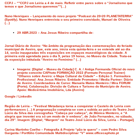
CCPJ – “”CCPJ em Leiria a 4 de maio. Refletir entre pares sobre o “Jornalismo que
temos e que Jornalismo queremos””(…)
Nuno Henriques – Lançamento do novo projeto “Podcast do 20•20 PLANETATERRA”
(Spotify). Nuno Henriques entrevista o seu primeiro convidado, Manuel de Oliveira
(…)
29 ABR.2023 – Ana Jesus Ribeiro compartilha de:
Jornal Diário de Aveiro: “No âmbito da programação das comemorações do feriado
municipal de Aveiro, que, este ano, inicia esta quinta-feira e se estende até ao dia
14, serão inauguradas três exposições em espaços museológicos da cidade. A
primeira está agendada pa­ra o dia 9, pelas 19 horas, no Mu­seu da Cidade. Trata-se
da exposição intitulada “Aveiro no Feminino:” (…)
Imagens: [Digital – Museu da Cidade] C. A. / Antiga Formanda Oficial do novo
projeto conceito CAPhoto FORMAÇÃO 2022 (Formato Personal Trainer)
“Olhares sobre Aveiro: o Mapa Cultural da Cidade” – Edição 1. Formadora
Profissional: Ana Jesus Ribeiro. Entidade Promotora / Media Partner: Diário
de Aveiro. Coordenadora de Curso: Manuela Matos Monteiro / Mira FORUM
(Porto). Colaboração: Divisão de Cultura e Turismo do Município de Aveiro.
Apoio: Medicértima Imobiliária, Lda (Aveiro)
Google / LinkedIn
Região de Leiria – “Festival Metadança torna a conquistar o Castelo de Leiria com
performances (…) A programação completa-se com a subida ao palco do Teatro José
Lúcio da Silva das coreografias “Cabeça por cabeça”, de Mónica Monteiro, e “A
alegria que inventei era só um modo de ir embora”, de João Fernandes, no sábado,
dia 29”. Imagem: [Digital; “Margem” no Teatro José Lúcio da Silva, Leiria – Portugal]
Carina Martinho Coelho – Fotografia & Projeto “pão te quero”
–
com Pedro Silva
Garganta / Portfólio Comunidade Multidisciplinar “V” www.officecaphoto.pt