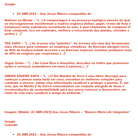
Google
22 ABR.2023 – Ana Jesus Ribeiro compartilha de:
Notícias ao Minuto – “(…) A compostagem é um processo biológico através do qual
os microrganismos transformam a matéria orgânica (folhas, papel, restos de fruta e
hortaliças) numa substância semelhante ao solo, à qual chamamos de composto ///
Este composto, rico em nutrientes, melhora o crescimento das plantas, relvados e
jardins (…)”
TEK SAPO – “(…) As árvores são “pulmões”. As árvores são uma das ferramentas
mais eficazes para combater as mudanças climáticas. As florestas abrigam cerca
de 80% da biodiversidade terrestre e as florestas tropicais sozinhas produzem mais
de 40% do oxigénio que respiramos (…)”
Vogue Globo – “(…) Da Costa Rica à Amazônia, descubra os hotéis que promovem
ações e serviços sustentáveis em meio à natureza (…)”
GREEN SAVERS SAPO – “(…) O Dia Mundial da Terra é uma ótima desculpa para
começar a pensar numa horta em casa, encontrar as melhores soluções para
combater o stresse, adotar uma alimentação saudável e proteger o planeta. É, por
isso, que no Mundo Z da Zurich concentramos um conjunto alargado de dicas e
recomendações de sustentabilidade para que possa começar a desenvolver um
estilo de vida mais saudável e amigo do ambiente.”
Imagem: [Mobile; 22 ABR.2023] Ana Jesus Ribeiro
–
“Boneco Work-Life Integration”
Google
LinkedIn
28 ABR.2023 – Ana Jesus Ribeiro compartilha de: