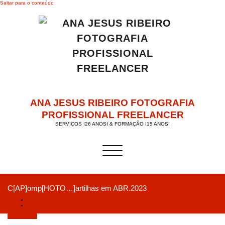
Saltar para o conteúdo
ANA JESUS RIBEIRO FOTOGRAFIA
PROFISSIONAL FREELANCER
SERVIÇOS I26 ANOSI & FORMAÇÃO I15 ANOSI
Alternar a navegação
C[AP]omp[HOTO…]artilhas em ABR.2023
Início
C[AP]omp[HOTO…]artilhas em ABR.2023
Abril 1, 2023