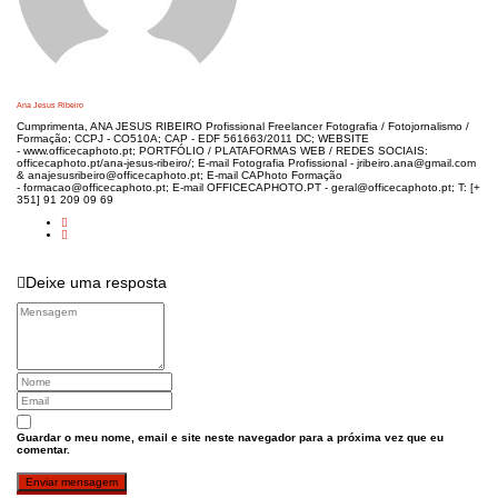
Ana Jesus Ribeiro
Cumprimenta, ANA JESUS RIBEIRO Profissional Freelancer Fotografia / Fotojornalismo /
Formação; CCPJ - CO510A; CAP - EDF 561663/2011 DC; WEBSITE
- www.officecaphoto.pt; PORTFÓLIO / PLATAFORMAS WEB / REDES SOCIAIS:
officecaphoto.pt/ana-jesus-ribeiro/; E-mail Fotografia Profissional - jribeiro.ana@gmail.com
& anajesusribeiro@officecaphoto.pt; E-mail CAPhoto Formação
- formacao@officecaphoto.pt; E-mail OFFICECAPHOTO.PT - geral@officecaphoto.pt; T: [+
351] 91 209 09 69
Deixe uma resposta
Guardar o meu nome, email e site neste navegador para a próxima vez que eu
comentar.