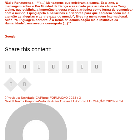
Rádio Renascença – “”(…) Mensagens que celebram a dança. Este ano, a
mensagem sobre o Dia Mundial da Dança é assinada pela artista chinesa Yang
Liping, que sublinha a importância desta prática artística como forma de comunicar
com o mundo. Liping apela a bailarinos e criadores para que escutem “com mais
atenção as alegrias e as tristezas do mundo”, lê-se na mensagem internacional.
Aliás, “a linguagem corporal é a forma de comunicação mais instintiva da
Humanidade”, escreveu a coreógrafa (…)””
Google
Share this content:
Navegação
Previous:
Novidade CAPhoto FORMAÇÃO 2023 / 3
Next:
Novos Projetos-Piloto de Autor Oficiais I CAPhoto FORMAÇÃO 2023»2024
de
artigos