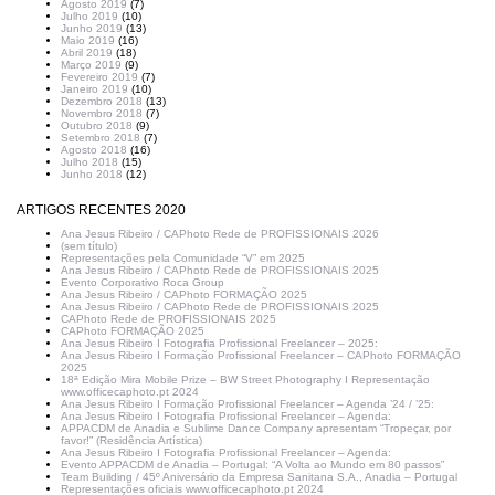
Agosto 2019
(7)
Julho 2019
(10)
Junho 2019
(13)
Maio 2019
(16)
Abril 2019
(18)
Março 2019
(9)
Fevereiro 2019
(7)
Janeiro 2019
(10)
Dezembro 2018
(13)
Novembro 2018
(7)
Outubro 2018
(9)
Setembro 2018
(7)
Agosto 2018
(16)
Julho 2018
(15)
Junho 2018
(12)
ARTIGOS RECENTES 2020
Ana Jesus Ribeiro / CAPhoto Rede de PROFISSIONAIS 2026
(sem título)
Representações pela Comunidade “V” em 2025
Ana Jesus Ribeiro / CAPhoto Rede de PROFISSIONAIS 2025
Evento Corporativo Roca Group
Ana Jesus Ribeiro / CAPhoto FORMAÇÃO 2025
Ana Jesus Ribeiro / CAPhoto Rede de PROFISSIONAIS 2025
CAPhoto Rede de PROFISSIONAIS 2025
CAPhoto FORMAÇÃO 2025
Ana Jesus Ribeiro I Fotografia Profissional Freelancer – 2025:
Ana Jesus Ribeiro I Formação Profissional Freelancer – CAPhoto FORMAÇÃO
2025
18ª Edição Mira Mobile Prize – BW Street Photography I Representação
www.officecaphoto.pt 2024
Ana Jesus Ribeiro I Formação Profissional Freelancer – Agenda ’24 / ’25:
Ana Jesus Ribeiro I Fotografia Profissional Freelancer – Agenda:
APPACDM de Anadia e Sublime Dance Company apresentam “Tropeçar, por
favor!” (Residência Artística)
Ana Jesus Ribeiro I Fotografia Profissional Freelancer – Agenda:
Evento APPACDM de Anadia – Portugal: “A Volta ao Mundo em 80 passos”
Team Building / 45º Aniversário da Empresa Sanitana S.A., Anadia – Portugal
Representações oficiais www.officecaphoto.pt 2024