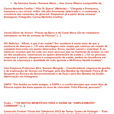
Na Semana Santa / Semana Maior – Ana Jesus Ribeiro compartilha de:
Carina Martinho Coelho / “Pão Te Quero” (Website)
–
“Chegada a Primavera,
trazemos o seu cereal: milho. Um pão levemente adocicado e, a contrastar, a
crocância das sementes de girassol. Disponível já a partir desta semana”
(Instagram; Fotografia: Carina Martinho Coelho)
Jornal Diário de Aveiro: “Praias da Barra e da Costa Nova vão ter nadadores
salvadores no fim de semana da Páscoa” (…)
SIC Notícias: “Afinal, o que é ter saúde? Ser saudável é muito mais do que a
ausência de doenças (…) É uma abordagem mais ampla que valoriza um estado de
completo bem-estar em quatro dimensões: física, mental, social e espiritual. E os
números revelam que há cada vez mais pessoas que no momento de avaliar se são
ou não saudáveis, valorizaram as quatro dimensões da saúde (…) Se as pessoas,
empresas e países alargarem a compreensão da saúde, podem ter benefícios em
termos de esperança e qualidade de vida, garante a McKinsey Health Institute”
Com Empresa Protermas (Dra. Susana Morgado – Coordenadora), empresa de gestão
e de exploração de Termas em Portugal, pelo Dia Mundial da Atividade Física (E do
Desporto ao Serviço do Desenvolvimento e da Paz) e pelo Dia Mundial da Saúde…
(Apreciação via Instagram)
SAPO: “Em família ou entre amigos, o SAPO e o coelho desejam que estes dias de
Páscoa sejam tão bons quanto os ovos de chocolate. Feliz Páscoa, pessoas!”
Visão – “”OS MUITOS BENEFÍCIOS PARA A SAÚDE DE “SIMPLESMENTE”
CAMINHAR””
(…)
Comissão Central / Festa dos Tabuleiros 2023 de Tomar, Centro de Portugal – “Este