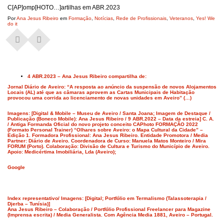
C[AP]omp[HOTO…]artilhas em ABR.2023
Por
Ana Jesus Ribeiro
em
Formação
,
Notícias
,
Rede de Profissionais
,
Veteranos
,
Yes! We
do it
4 ABR.2023 – Ana Jesus Ribeiro compartilha de:
Jornal Diário de Aveiro: “A resposta ao anúncio da suspensão de novos Alojamentos
Locais (AL) até que as câmaras aprovem as Cartas Municipais de Habitação
provocou uma corrida ao licenciamento de novas unidades em Aveiro” (…)
Imagens: [Digital & Mobile – Museu de Aveiro / Santa Joana; Imagem de Destaque /
Publicação (Boneco Mobile): Ana Jesus Ribeiro / 9 ABR.2022 – Data da estreia] C. A.
/ Antiga Formanda Oficial do novo projeto conceito CAPhoto FORMAÇÃO 2022
(Formato Personal Trainer) “Olhares sobre Aveiro: o Mapa Cultural da Cidade” –
Edição 1. Formadora Profissional: Ana Jesus Ribeiro. Entidade Promotora / Media
Partner: Diário de Aveiro. Coordenadora de Curso: Manuela Matos Monteiro / Mira
FORUM (Porto). Colaboração: Divisão de Cultura e Turismo do Município de Aveiro.
Apoio: Medicértima Imobiliária, Lda (Aveiro);
Google
Index representativo/ Imagens: [Digital; Portfólio em Termalismo (Talassoterapia /
Djerba – Tunísia)]
Ana Jesus Ribeiro – Colaboração / Portfólio Profissional Freelancer para Magazine
(Imprensa escrita) / Media Generalista. Com Agência Media 1881, Aveiro – Portugal.