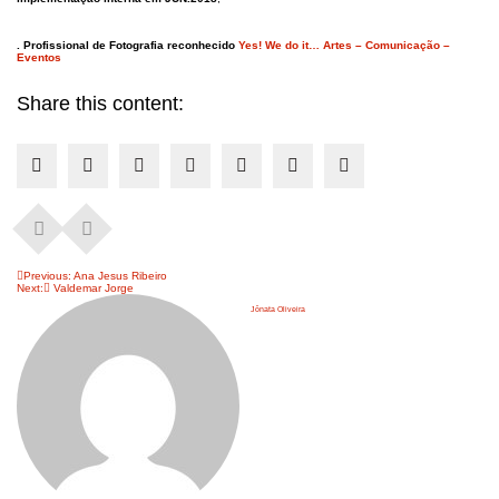
. Profissional de Fotografia reconhecido
Yes! We do it… Artes – Comunicação –
Eventos
Share this content:
Navegação
Previous:
Ana Jesus Ribeiro
Next:
Valdemar Jorge
de
Jônata Oliveira
artigos