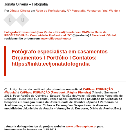
Jônata Oliveira – Fotografia
Por
Jônata Oliveira
em
Rede de Profissionais
,
RP Fotografia
,
Veteranos
,
Yes! We do it
Fotógrafo Profissional (São Paulo – Brasil) Freelancer CAPhoto Rede de
PROFISSIONAIS / Comunidade Profissional “V”
(*) (website) /
Facebook Oficial
,
residente (de origem) em
www.officecaphoto.pt
Fotógrafo especialista em casamentos –
Orçamentos I Portfólio I Contatos:
https://linktr.ee/jonatafotografia
(*) .
Antigo formando certificado do
primeiro curso oficial
CAPhoto FORMAÇÃO
(Website)
/
CAPhoto FORMAÇÃO (Facebook; Página Pioneira)
(Primeiro Semestre /
2013; Foco Região de Coimbra / “Escape” Região de Aveiro; Módulo foco: Fotografia de
Desporto), curso este que contou com o apoio / parceria da
Faculdade de Ciências do
Desporto e Educação Física da Universidade de Coimbra (Apoios / Parceiros no
Acolhimento, entre outros: Clubes e Federações Desportivas de diversas
modalidades; Município de Anadia – Vereação do Desporto; Diário de Aveiro; Etc.)
. Autoria do logo design do projeto website
www.officecaphoto.pt
para
implementação interna em JUN.2018
;