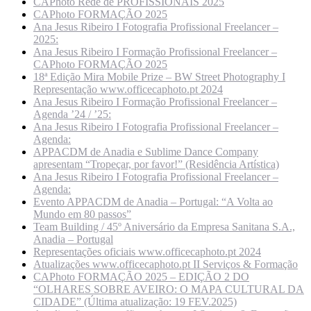
CAPhoto Rede de PROFISSIONAIS 2025
CAPhoto FORMAÇÃO 2025
Ana Jesus Ribeiro I Fotografia Profissional Freelancer –
2025:
Ana Jesus Ribeiro I Formação Profissional Freelancer –
CAPhoto FORMAÇÃO 2025
18ª Edição Mira Mobile Prize – BW Street Photography I
Representação www.officecaphoto.pt 2024
Ana Jesus Ribeiro I Formação Profissional Freelancer –
Agenda ’24 / ’25:
Ana Jesus Ribeiro I Fotografia Profissional Freelancer –
Agenda:
APPACDM de Anadia e Sublime Dance Company
apresentam “Tropeçar, por favor!” (Residência Artística)
Ana Jesus Ribeiro I Fotografia Profissional Freelancer –
Agenda:
Evento APPACDM de Anadia – Portugal: “A Volta ao
Mundo em 80 passos”
Team Building / 45º Aniversário da Empresa Sanitana S.A.,
Anadia – Portugal
Representações oficiais www.officecaphoto.pt 2024
Atualizações www.officecaphoto.pt II Serviços & Formação
CAPhoto FORMAÇÃO 2025 – EDIÇÃO 2 DO
“OLHARES SOBRE AVEIRO: O MAPA CULTURAL DA
CIDADE” (Última atualização: 19 FEV.2025)