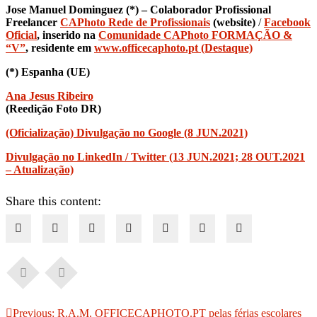
Jose Manuel Dominguez (*) – Colaborador Profissional
Freelancer
CAPhoto Rede de Profissionais
(website)
/
Facebook
Oficial
, inserido na
Comunidade CAPhoto FORMAÇÃO &
“V”
, residente em
www.officecaphoto.pt (Destaque)
(*) Espanha
(UE)
Ana Jesus Ribeiro
(Reedição Foto DR)
(Oficialização) Divulgação no Google (8 JUN.2021)
Divulgação no LinkedIn / Twitter (13 JUN.2021; 28 OUT.2021
– Atualização)
Share this content:
Navegação
Previous:
R.A.M. OFFICECAPHOTO.PT pelas férias escolares