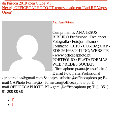
da Páscoa 2019 com Clube VI
de
Next:
OFFICECAPHOTO.PT representado em “3nd RF Vagos
artigos
Open”
Ana Jesus Ribeiro
Cumprimenta, ANA JESUS
RIBEIRO Profissional Freelancer
Fotografia / Fotojornalismo /
Formação; CCPJ - CO510A; CAP -
EDF 561663/2011 DC; WEBSITE
- www.officecaphoto.pt;
PORTFÓLIO / PLATAFORMAS
WEB / REDES SOCIAIS:
officecaphoto.pt/ana-jesus-ribeiro/;
E-mail Fotografia Profissional
- jribeiro.ana@gmail.com & anajesusribeiro@officecaphoto.pt; E-
mail CAPhoto Formação - formacao@officecaphoto.pt; E-
mail OFFICECAPHOTO.PT - geral@officecaphoto.pt; T: [+ 351]
91 209 09 69