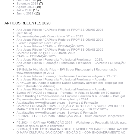
Outubro 2018
(9)
Setembro 2018
(7)
Agosto 2018
(16)
Julho 2018
(15)
Junho 2018
(12)
ARTIGOS RECENTES 2020
Ana Jesus Ribeiro / CAPhoto Rede de PROFISSIONAIS 2026
(sem título)
Representações pela Comunidade “V” em 2025
Ana Jesus Ribeiro / CAPhoto Rede de PROFISSIONAIS 2025
Evento Corporativo Roca Group
Ana Jesus Ribeiro / CAPhoto FORMAÇÃO 2025
Ana Jesus Ribeiro / CAPhoto Rede de PROFISSIONAIS 2025
CAPhoto Rede de PROFISSIONAIS 2025
CAPhoto FORMAÇÃO 2025
Ana Jesus Ribeiro I Fotografia Profissional Freelancer – 2025:
Ana Jesus Ribeiro I Formação Profissional Freelancer – CAPhoto FORMAÇÃO
2025
18ª Edição Mira Mobile Prize – BW Street Photography I Representação
www.officecaphoto.pt 2024
Ana Jesus Ribeiro I Formação Profissional Freelancer – Agenda ’24 / ’25:
Ana Jesus Ribeiro I Fotografia Profissional Freelancer – Agenda:
APPACDM de Anadia e Sublime Dance Company apresentam “Tropeçar, por
favor!” (Residência Artística)
Ana Jesus Ribeiro I Fotografia Profissional Freelancer – Agenda:
Evento APPACDM de Anadia – Portugal: “A Volta ao Mundo em 80 passos”
Team Building / 45º Aniversário da Empresa Sanitana S.A., Anadia – Portugal
Representações oficiais www.officecaphoto.pt 2024
Atualizações www.officecaphoto.pt II Serviços & Formação
CAPhoto FORMAÇÃO 2025 – EDIÇÃO 2 DO “OLHARES SOBRE AVEIRO: O
MAPA CULTURAL DA CIDADE” (Última atualização: 19 FEV.2025)
Atualizações www.officecaphoto.pt I Serviços & Formação
P3.2024 I 1 I 2 III CAPhoto FORMAÇÃO 2024 – Muito em breve, lançamento
oficial…
P2.2024 III CAPhoto FORMAÇÃO 2024 – Workshop de Fotografia Mobile para
redes sociais ou para e-commerce
FORMAÇÃO DE FOTOGRAFIA DIGITAL E MOBILE “OLHARES SOBRE AVEIRO:
O MAPA CULTURAL DA CIDADE” – EDIÇÃO 2 – COM ENQUADRAMENTO AO