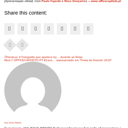
(Apresentação oficial)
.
Com
Paulo Fajardo e Rosa Gonçalves
–
www.officecaphoto.pt
Share this content:
Navegação
Previous:
A Fotografia que apetece by… durante as férias
Next:
OFFICECAPHOTO.PT #1ano… representado em “Festa do Avante! 2019”
de
artigos
Ana Jesus Ribeiro