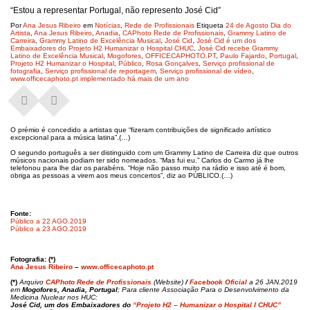
“Estou a representar Portugal, não represento José Cid”
Por
Ana Jesus Ribeiro
em
Notícias
,
Rede de Profissionais
Etiqueta
24 de Agosto Dia do
Artista
,
Ana Jesus Ribeiro
,
Anadia
,
CAPhoto Rede de Profissionais
,
Grammy Latino de
Carreira
,
Grammy Latino de Excelência Musical
,
José Cid
,
José Cid é um dos
Embaixadores do Projeto H2 Humanizar o Hospital CHUC
,
José Cid recebe Grammy
Latino de Excelência Musical
,
Mogofores
,
OFFICECAPHOTO.PT
,
Paulo Fajardo
,
Portugal
,
Projeto H2 Humanizar o Hospital
,
Público
,
Rosa Gonçalves
,
Serviço profissional de
fotografia
,
Serviço profissional de reportagem
,
Serviço profissional de vídeo
,
www.officecaphoto.pt implementado há mais de um ano
O prémio é concedido a artistas que “fizeram contribuições de significado artístico
excepcional para a música latina”.(…)
O segundo português a ser distinguido com um Grammy Latino de Carreira diz que outros
músicos nacionais podiam ter sido nomeados. “Mas fui eu.” Carlos do Carmo já lhe
telefonou para lhe dar os parabéns. “Hoje não passo muito na rádio e isso até é bom,
obriga as pessoas a virem aos meus concertos”, diz ao PÚBLICO.(…)
Fonte:
Público a 22 AGO.2019
Público a 23 AGO.2019
Fotografia: (*)
Ana Jesus Ribeiro
–
www.officecaphoto.pt
(*)
Arquivo
CAPhoto Rede de Profissionais
(Website)
/
Facebook Oficial
a 26 JAN.2019
em
Mogofores, Anadia, Portugal
; Para cliente Associação Para o Desenvolvimento da
Medicina Nuclear nos HUC:
José Cid, um dos Embaixadores do
“Projeto H2 – Humanizar o Hospital I CHUC”