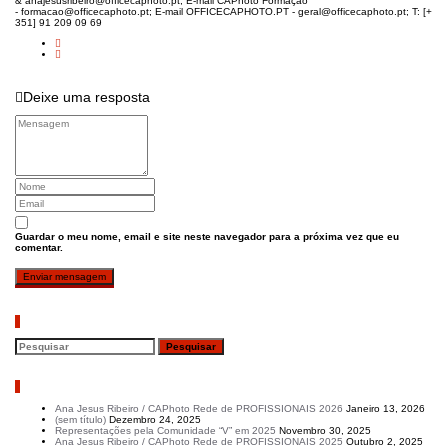
& anajesusribeiro@officecaphoto.pt; E-mail CAPhoto Formação
- formacao@officecaphoto.pt; E-mail OFFICECAPHOTO.PT - geral@officecaphoto.pt; T: [+
351] 91 209 09 69
Deixe uma resposta
Guardar o meu nome, email e site neste navegador para a próxima vez que eu
comentar.
Pesquisar
Artigos recentes
Ana Jesus Ribeiro / CAPhoto Rede de PROFISSIONAIS 2026
Janeiro 13, 2026
(sem título)
Dezembro 24, 2025
Representações pela Comunidade “V” em 2025
Novembro 30, 2025
Ana Jesus Ribeiro / CAPhoto Rede de PROFISSIONAIS 2025
Outubro 2, 2025