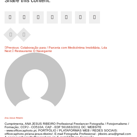
Share this content:
Navegação
Previous:
Colaboração para / Parceria com Medicértima Imobiliária, Lda
Next:
Restaurante O Navegante
de
artigos
Ana Jesus Ribeiro
Cumprimenta, ANA JESUS RIBEIRO Profissional Freelancer Fotografia / Fotojornalismo /
Formação; CCPJ - CO510A; CAP - EDF 561663/2011 DC; WEBSITE
- www.officecaphoto.pt; PORTFÓLIO / PLATAFORMAS WEB / REDES SOCIAIS:
officecaphoto.pt/ana-jesus-ribeiro/; E-mail Fotografia Profissional - jribeiro.ana@gmail.com