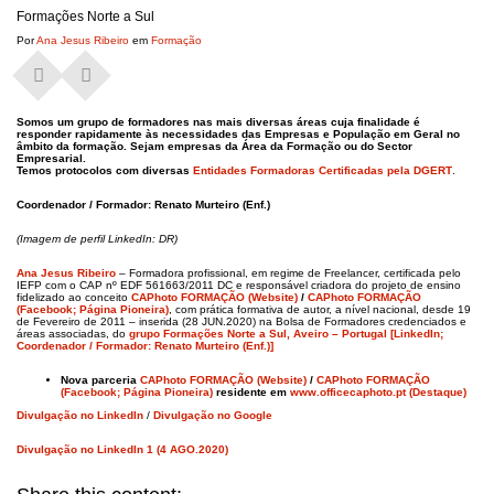
Formações Norte a Sul
Por
Ana Jesus Ribeiro
em
Formação
Somos um grupo de formadores nas mais diversas áreas cuja finalidade é
responder rapidamente às necessidades das Empresas e População em Geral no
âmbito da formação. Sejam empresas da Área da Formação ou do Sector
Empresarial.
Temos protocolos com diversas
Entidades Formadoras Certificadas pela DGERT
.
Coordenador / Formador: Renato Murteiro
(Enf.)
(Imagem de perfil LinkedIn: DR)
Ana Jesus Ribeiro
– Formadora profissional, em regime de Freelancer, certificada pelo
IEFP com o CAP nº EDF 561663/2011 DC e responsável criadora do projeto de ensino
fidelizado ao conceito
CAPhoto FORMAÇÃO (Website)
/
CAPhoto FORMAÇÃO
(Facebook; Página Pioneira)
, com prática formativa de autor, a nível nacional, desde 19
de Fevereiro de 2011 – inserida (28 JUN.2020) na Bolsa de Formadores credenciados e
áreas associadas, do
grupo Formações Norte a Sul, Aveiro – Portugal [LinkedIn;
Coordenador / Formador: Renato Murteiro (Enf.)]
Nova parceria
CAPhoto FORMAÇÃO (Website)
/
CAPhoto FORMAÇÃO
(Facebook; Página Pioneira)
residente em
www.officecaphoto.pt (Destaque)
Divulgação no LinkedIn
/
Divulgação no Google
Divulgação no LinkedIn 1 (4 AGO.2020)