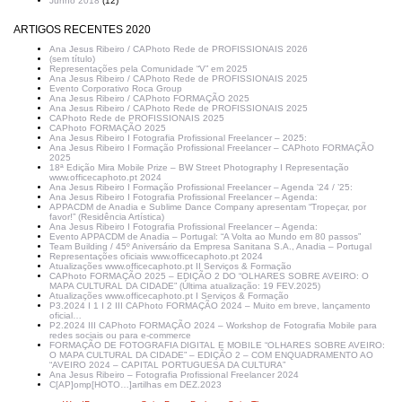
Junho 2018
(12)
ARTIGOS RECENTES 2020
Ana Jesus Ribeiro / CAPhoto Rede de PROFISSIONAIS 2026
(sem título)
Representações pela Comunidade “V” em 2025
Ana Jesus Ribeiro / CAPhoto Rede de PROFISSIONAIS 2025
Evento Corporativo Roca Group
Ana Jesus Ribeiro / CAPhoto FORMAÇÃO 2025
Ana Jesus Ribeiro / CAPhoto Rede de PROFISSIONAIS 2025
CAPhoto Rede de PROFISSIONAIS 2025
CAPhoto FORMAÇÃO 2025
Ana Jesus Ribeiro I Fotografia Profissional Freelancer – 2025:
Ana Jesus Ribeiro I Formação Profissional Freelancer – CAPhoto FORMAÇÃO
2025
18ª Edição Mira Mobile Prize – BW Street Photography I Representação
www.officecaphoto.pt 2024
Ana Jesus Ribeiro I Formação Profissional Freelancer – Agenda ’24 / ’25:
Ana Jesus Ribeiro I Fotografia Profissional Freelancer – Agenda:
APPACDM de Anadia e Sublime Dance Company apresentam “Tropeçar, por
favor!” (Residência Artística)
Ana Jesus Ribeiro I Fotografia Profissional Freelancer – Agenda:
Evento APPACDM de Anadia – Portugal: “A Volta ao Mundo em 80 passos”
Team Building / 45º Aniversário da Empresa Sanitana S.A., Anadia – Portugal
Representações oficiais www.officecaphoto.pt 2024
Atualizações www.officecaphoto.pt II Serviços & Formação
CAPhoto FORMAÇÃO 2025 – EDIÇÃO 2 DO “OLHARES SOBRE AVEIRO: O
MAPA CULTURAL DA CIDADE” (Última atualização: 19 FEV.2025)
Atualizações www.officecaphoto.pt I Serviços & Formação
P3.2024 I 1 I 2 III CAPhoto FORMAÇÃO 2024 – Muito em breve, lançamento
oficial…
P2.2024 III CAPhoto FORMAÇÃO 2024 – Workshop de Fotografia Mobile para
redes sociais ou para e-commerce
FORMAÇÃO DE FOTOGRAFIA DIGITAL E MOBILE “OLHARES SOBRE AVEIRO:
O MAPA CULTURAL DA CIDADE” – EDIÇÃO 2 – COM ENQUADRAMENTO AO
“AVEIRO 2024 – CAPITAL PORTUGUESA DA CULTURA”
Ana Jesus Ribeiro – Fotografia Profissional Freelancer 2024
C[AP]omp[HOTO…]artilhas em DEZ.2023