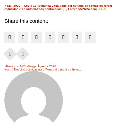
7 SET.2020 – Covid-19: Segunda vaga pode ser evitada se contactos forem
reduzidos e assintomáticos controlados (…) Fonte: SAPO24 com LUSA
Share this content:
Navegação
Previous:
TriChallenge Águeda 2020
Next:
Notícias positivas para Portugal a partir de hoje…
de
artigos