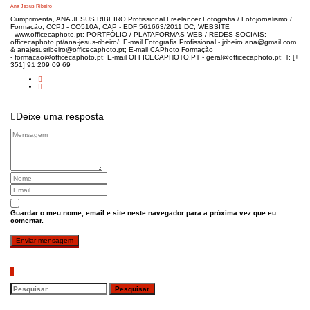
Ana Jesus Ribeiro
Cumprimenta, ANA JESUS RIBEIRO Profissional Freelancer Fotografia / Fotojornalismo /
Formação; CCPJ - CO510A; CAP - EDF 561663/2011 DC; WEBSITE
- www.officecaphoto.pt; PORTFÓLIO / PLATAFORMAS WEB / REDES SOCIAIS:
officecaphoto.pt/ana-jesus-ribeiro/; E-mail Fotografia Profissional - jribeiro.ana@gmail.com
& anajesusribeiro@officecaphoto.pt; E-mail CAPhoto Formação
- formacao@officecaphoto.pt; E-mail OFFICECAPHOTO.PT - geral@officecaphoto.pt; T: [+
351] 91 209 09 69
Deixe uma resposta
Guardar o meu nome, email e site neste navegador para a próxima vez que eu
comentar.
Pesquisar