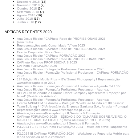
Dezembro 2018
(13)
Novembro 2018
(7)
Outubro 2018
(9)
Setembro 2018
(7)
Agosto 2018
(16)
Julho 2018
(15)
Junho 2018
(12)
ARTIGOS RECENTES 2020
Ana Jesus Ribeiro / CAPhoto Rede de PROFISSIONAIS 2026
(sem título)
Representações pela Comunidade “V” em 2025
Ana Jesus Ribeiro / CAPhoto Rede de PROFISSIONAIS 2025
Evento Corporativo Roca Group
Ana Jesus Ribeiro / CAPhoto FORMAÇÃO 2025
Ana Jesus Ribeiro / CAPhoto Rede de PROFISSIONAIS 2025
CAPhoto Rede de PROFISSIONAIS 2025
CAPhoto FORMAÇÃO 2025
Ana Jesus Ribeiro I Fotografia Profissional Freelancer – 2025:
Ana Jesus Ribeiro I Formação Profissional Freelancer – CAPhoto FORMAÇÃO
2025
18ª Edição Mira Mobile Prize – BW Street Photography I Representação
www.officecaphoto.pt 2024
Ana Jesus Ribeiro I Formação Profissional Freelancer – Agenda ’24 / ’25:
Ana Jesus Ribeiro I Fotografia Profissional Freelancer – Agenda:
APPACDM de Anadia e Sublime Dance Company apresentam “Tropeçar, por
favor!” (Residência Artística)
Ana Jesus Ribeiro I Fotografia Profissional Freelancer – Agenda:
Evento APPACDM de Anadia – Portugal: “A Volta ao Mundo em 80 passos”
Team Building / 45º Aniversário da Empresa Sanitana S.A., Anadia – Portugal
Representações oficiais www.officecaphoto.pt 2024
Atualizações www.officecaphoto.pt II Serviços & Formação
CAPhoto FORMAÇÃO 2025 – EDIÇÃO 2 DO “OLHARES SOBRE AVEIRO: O
MAPA CULTURAL DA CIDADE” (Última atualização: 19 FEV.2025)
Atualizações www.officecaphoto.pt I Serviços & Formação
P3.2024 I 1 I 2 III CAPhoto FORMAÇÃO 2024 – Muito em breve, lançamento
oficial…
P2.2024 III CAPhoto FORMAÇÃO 2024 – Workshop de Fotografia Mobile para
redes sociais ou para e-commerce