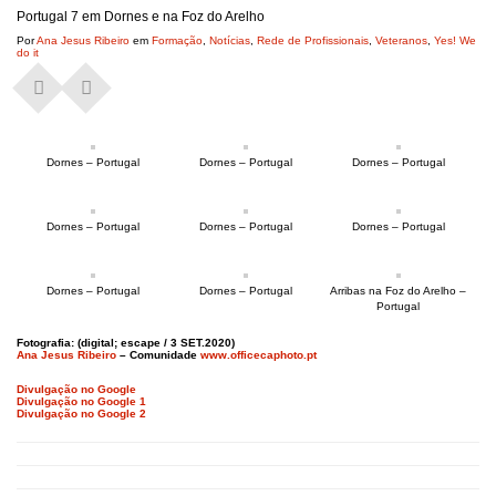
Portugal 7 em Dornes e na Foz do Arelho
Por
Ana Jesus Ribeiro
em
Formação
,
Notícias
,
Rede de Profissionais
,
Veteranos
,
Yes! We
do it
Dornes – Portugal
Dornes – Portugal
Dornes – Portugal
Dornes – Portugal
Dornes – Portugal
Dornes – Portugal
Dornes – Portugal
Dornes – Portugal
Arribas na Foz do Arelho –
Portugal
Fotografia: (digital; escape / 3 SET.2020)
Ana Jesus Ribeiro
–
Comunidade
www.officecaphoto.pt
Divulgação no Google
Divulgação no Google 1
Divulgação no Google 2