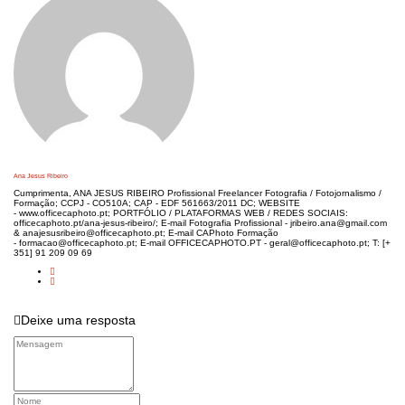
artigos
Ana Jesus Ribeiro
Cumprimenta, ANA JESUS RIBEIRO Profissional Freelancer Fotografia / Fotojornalismo /
Formação; CCPJ - CO510A; CAP - EDF 561663/2011 DC; WEBSITE
- www.officecaphoto.pt; PORTFÓLIO / PLATAFORMAS WEB / REDES SOCIAIS:
officecaphoto.pt/ana-jesus-ribeiro/; E-mail Fotografia Profissional - jribeiro.ana@gmail.com
& anajesusribeiro@officecaphoto.pt; E-mail CAPhoto Formação
- formacao@officecaphoto.pt; E-mail OFFICECAPHOTO.PT - geral@officecaphoto.pt; T: [+
351] 91 209 09 69
Deixe uma resposta