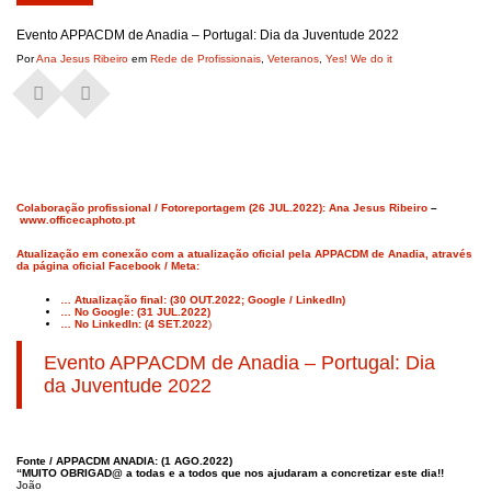
Evento APPACDM de Anadia – Portugal: Dia da Juventude 2022
Por
Ana Jesus Ribeiro
em
Rede de Profissionais
,
Veteranos
,
Yes! We do it
Colaboração profissional / Fotoreportagem (26 JUL.2022): Ana Jesus Ribeiro
–
www.officecaphoto.pt
Atualização em conexão com a atualização oficial pela APPACDM de Anadia, através
da página oficial Facebook / Meta:
… Atualização final: (30 OUT.2022; Google / LinkedIn)
… No Google: (31 JUL.2022)
… No LinkedIn: (4 SET.2022
)
Evento APPACDM de Anadia – Portugal: Dia
da Juventude 2022
Fonte / APPACDM ANADIA: (1 AGO.2022)
“MUITO OBRIGAD@ a todas e a todos que nos ajudaram a concretizar este dia!!
João