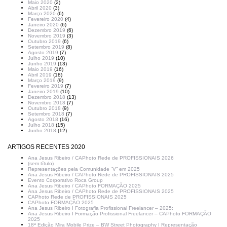
Maio 2020
(2)
Abril 2020
(3)
Março 2020
(6)
Fevereiro 2020
(4)
Janeiro 2020
(6)
Dezembro 2019
(6)
Novembro 2019
(3)
Outubro 2019
(6)
Setembro 2019
(8)
Agosto 2019
(7)
Julho 2019
(10)
Junho 2019
(13)
Maio 2019
(16)
Abril 2019
(18)
Março 2019
(9)
Fevereiro 2019
(7)
Janeiro 2019
(10)
Dezembro 2018
(13)
Novembro 2018
(7)
Outubro 2018
(9)
Setembro 2018
(7)
Agosto 2018
(16)
Julho 2018
(15)
Junho 2018
(12)
ARTIGOS RECENTES 2020
Ana Jesus Ribeiro / CAPhoto Rede de PROFISSIONAIS 2026
(sem título)
Representações pela Comunidade “V” em 2025
Ana Jesus Ribeiro / CAPhoto Rede de PROFISSIONAIS 2025
Evento Corporativo Roca Group
Ana Jesus Ribeiro / CAPhoto FORMAÇÃO 2025
Ana Jesus Ribeiro / CAPhoto Rede de PROFISSIONAIS 2025
CAPhoto Rede de PROFISSIONAIS 2025
CAPhoto FORMAÇÃO 2025
Ana Jesus Ribeiro I Fotografia Profissional Freelancer – 2025:
Ana Jesus Ribeiro I Formação Profissional Freelancer – CAPhoto FORMAÇÃO
2025
18ª Edição Mira Mobile Prize – BW Street Photography I Representação