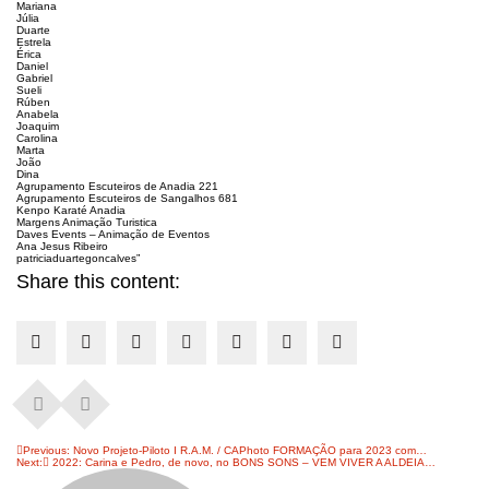
Mariana
Júlia
Duarte
Estrela
Érica
Daniel
Gabriel
Sueli
Rúben
Anabela
Joaquim
Carolina
Marta
João
Dina
Agrupamento Escuteiros de Anadia 221
Agrupamento Escuteiros de Sangalhos 681
Kenpo Karaté Anadia
Margens Animação Turistica
Daves Events – Animação de Eventos
Ana Jesus Ribeiro
patriciaduartegoncalves”
Share this content:
Navegação
Previous:
Novo Projeto-Piloto I R.A.M. / CAPhoto FORMAÇÃO para 2023 com…
Next:
2022: Carina e Pedro, de novo, no BONS SONS – VEM VIVER A ALDEIA…
de