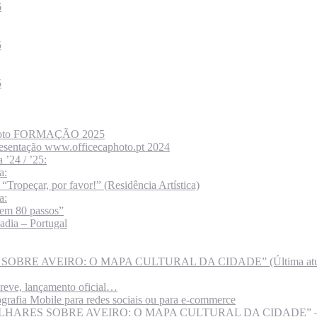
6
5
5
CAPhoto FORMAÇÃO 2025
resentação www.officecaphoto.pt 2024
 ’24 / ’25:
a:
peçar, por favor!” (Residência Artística)
a:
em 80 passos”
adia – Portugal
BRE AVEIRO: O MAPA CULTURAL DA CIDADE” (Última atuali
eve, lançamento oficial…
ia Mobile para redes sociais ou para e-commerce
LHARES SOBRE AVEIRO: O MAPA CULTURAL DA CIDADE” –