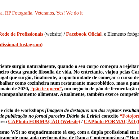
ta
,
RP Fotografia
,
Veteranos
,
Yes! We do it
ede de Profissionais
(website)
/
Facebook Oficial
, e Elemento fotóg
fissional Instagram)
ciente surgiu naturalmente, quando o seu corpo começou a rejeit
meiro desta grande filosofia de vida. No entretanto, viajou pelas C
ortugal que surgiu, finalmente, a oportunidade de começar o curso
abalhar como cozinheira num restaurante macrobiótico, mas a pan
 maio de 2020,
“pão te quero”
, um negócio de pão de fermentação n
e acompanhamento alimentar. Atualmente, também exerce competê
 de ciclo de workshops
[Imagem de destaque: um dos registos resulta
de publicação no jornal parceiro Diário de Leiria]
conceito
“Fotojor
urso
CAPhoto FORMAÇÃO (Website)
/
CAPhoto FORMAÇÃO (Fac
mesmo WS) no enquadramento (à esq. com a dupla profissional em 
raficamente uma aula performativa de Dança Contemporânea (“Happ