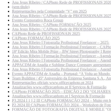
Ana Jesus Ribeiro / CAPhoto Rede de PROFISSIONAIS 202
(sem título)
Representações pela Comunidade “V” em 2025
Ana Jesus Ribeiro / CAPhoto Rede de PROFISSIONAIS 202
Evento Corporativo Roca Group
Ana Jesus Ribeiro / CAPhoto FORMAÇÃO 2025
Ana Jesus Ribeiro / CAPhoto Rede de PROFISSIONAIS 202
CAPhoto Rede de PROFISSIONAIS 2025
CAPhoto FORMAÇÃO 2025
Ana Jesus Ribeiro I Fotografia Profissional Freelancer – 2025:
Ana Jesus Ribeiro I Formação Profissional Freelancer – 
18ª Edição Mira Mobile Prize – BW Street Photography I Rep
Ana Jesus Ribeiro I Formação Profissional Freelancer – Agenda
Ana Jesus Ribeiro I Fotografia Profissional Freelancer – Agend
APPACDM de Anadia e Sublime Dance Company apresentam “Tro
Ana Jesus Ribeiro I Fotografia Profissional Freelancer – Agend
Evento APPACDM de Anadia – Portugal: “A Volta ao Mundo 
Team Building / 45º Aniversário da Empresa Sanitana S.A., An
Representações oficiais www.officecaphoto.pt 2024
Atualizações www.officecaphoto.pt II Serviços & Formação
CAPhoto FORMAÇÃO 2025 – EDIÇÃO 2 DO “OLHARES SO
Atualizações www.officecaphoto.pt I Serviços & Formação
P3.2024 I 1 I 2 III CAPhoto FORMAÇÃO 2024 – Muito em br
P2.2024 III CAPhoto FORMAÇÃO 2024 – Workshop de Fotograf
FORMAÇÃO DE FOTOGRAFIA DIGITAL E MOBILE “O