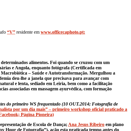
rafo
“V”
residente em
www.officecaphoto.pt:
ar determinados alimentos. Foi quando se cruzou com um
anárias e Angola, enquanto fotógrafa (Certificada em
 de Macrobiótica – Saúde e Autotransformação. Mergulhou a
demia deu-lhe a janela que precisava para avançar com
atural e lenta, sediado em Leiria, bem como a facilitação
ncias associadas em massagem ayurvédica, com formação
ntes do primeiro WS frequentado (10 OUT.2014; Fotografia de
nalista por um dia mais” – primeiro workshop oficial praticado a
ebook; Página Pioneira)
representação de Escola de Dança;
Ana Jesus Ribeiro
em plano
y Hour de Fotografia”), ação esta praticada tempo antes do