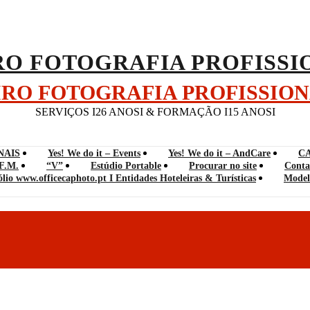
EIRO FOTOGRAFIA PROFISSIO
SERVIÇOS I26 ANOSI & FORMAÇÃO I15 ANOSI
NAIS
Yes! We do it – Events
Yes! We do it – AndCare
C
F.M.
“V”
Estúdio Portable
Procurar no site
Conta
ólio www.officecaphoto.pt I Entidades Hoteleiras & Turísticas
Model