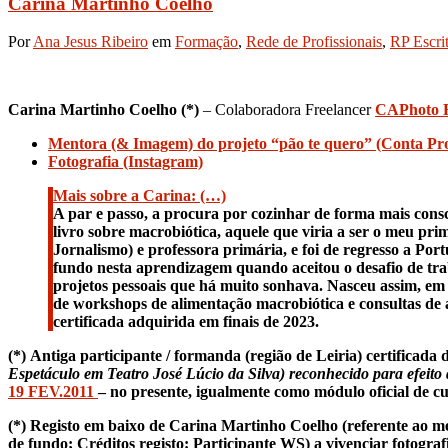
Carina Martinho Coelho
Por
Ana Jesus Ribeiro
em
Formação
,
Rede de Profissionais
,
RP Escri
Carina Martinho Coelho (*)
– Colaboradora Freelancer
CAPhoto R
Mentora (& Imagem) do projeto “pão te quero” (Conta Pro
Fotografia (Instagram)
Mais sobre a Carina: (…)
A par e passo, a procura por cozinhar de forma mais cons
livro sobre macrobiótica, aquele que viria a ser o meu pri
Jornalismo) e professora primária, e foi de regresso a P
fundo nesta aprendizagem quando aceitou o desafio de tr
projetos pessoais que há muito sonhava. Nasceu assim, em
de workshops de alimentação macrobiótica e consultas d
certificada adquirida em finais de 2023.
(*)
Antiga participante / formanda (região de Leiria) certificada
Espetáculo em Teatro José Lúcio da Silva) reconhecido para efeito 
19 FEV.2011
– no presente, igualmente como módulo oficial de c
(*) Registo em baixo de Carina Martinho Coelho (referente ao 
de fundo; Créditos registo: Participante WS) a vivenciar fotog