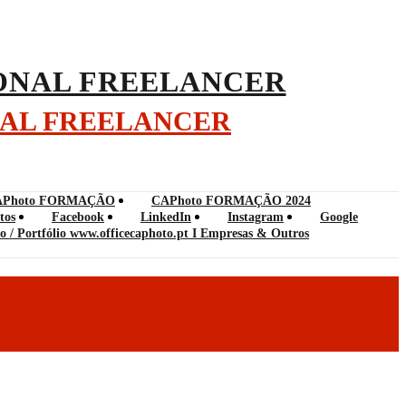
NAL FREELANCER
APhoto FORMAÇÃO
CAPhoto FORMAÇÃO 2024
tos
Facebook
LinkedIn
Instagram
Google
o / Portfólio www.officecaphoto.pt I Empresas & Outros