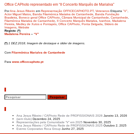
Office CAPhoto representado em “II Concerto Marquês de Marialva”
Por
Ana Jesus Ribeiro
em
Representação OFFICECAPHOTO.PT
,
Veteranos
Etiqueta
"V"
,
Actor Miguel Matos
,
Banda Filarmónica Marialva de Cantanhede
,
Banda Fundação
Brasileira
,
Boneco geral Office CAPhoto
,
Câmara Municipal de Cantanhede
,
Cantanhede
,
Filarmónica Marialva de Cantanhede
,
II Concerto Marquês Marialva
,
Ivanhoe
,
Madalena
Pereira
,
Medley de Xutos e Pontapés
,
Office CAPhoto
,
Ponta Delgada
,
Sliders de
Imagens
,
Website
Registo: (*)
Madalena Pereira
–
“V”
(*)
1 DEZ.2018; Imagem de destaque e slider de imagens.
Com
Filarmónica Marialva de Cantanhede
Para
www.officecaphoto.pt
Pesquisar
Artigos recentes
Ana Jesus Ribeiro / CAPhoto Rede de PROFISSIONAIS 2026
Janeiro 13, 2026
(sem título)
Dezembro 24, 2025
Representações pela Comunidade “V” em 2025
Novembro 30, 2025
Ana Jesus Ribeiro / CAPhoto Rede de PROFISSIONAIS 2025
Outubro 2, 2025
Evento Corporativo Roca Group
Junho 27, 2025