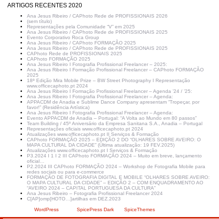
ARTIGOS RECENTES 2020
Ana Jesus Ribeiro / CAPhoto Rede de PROFISSIONAIS 2026
(sem título)
Representações pela Comunidade “V” em 2025
Ana Jesus Ribeiro / CAPhoto Rede de PROFISSIONAIS 2025
Evento Corporativo Roca Group
Ana Jesus Ribeiro / CAPhoto FORMAÇÃO 2025
Ana Jesus Ribeiro / CAPhoto Rede de PROFISSIONAIS 2025
CAPhoto Rede de PROFISSIONAIS 2025
CAPhoto FORMAÇÃO 2025
Ana Jesus Ribeiro I Fotografia Profissional Freelancer – 2025:
Ana Jesus Ribeiro I Formação Profissional Freelancer – CAPhoto FORMAÇÃO
2025
18ª Edição Mira Mobile Prize – BW Street Photography I Representação
www.officecaphoto.pt 2024
Ana Jesus Ribeiro I Formação Profissional Freelancer – Agenda ’24 / ’25:
Ana Jesus Ribeiro I Fotografia Profissional Freelancer – Agenda:
APPACDM de Anadia e Sublime Dance Company apresentam “Tropeçar, por
favor!” (Residência Artística)
Ana Jesus Ribeiro I Fotografia Profissional Freelancer – Agenda:
Evento APPACDM de Anadia – Portugal: “A Volta ao Mundo em 80 passos”
Team Building / 45º Aniversário da Empresa Sanitana S.A., Anadia – Portugal
Representações oficiais www.officecaphoto.pt 2024
Atualizações www.officecaphoto.pt II Serviços & Formação
CAPhoto FORMAÇÃO 2025 – EDIÇÃO 2 DO “OLHARES SOBRE AVEIRO: O
MAPA CULTURAL DA CIDADE” (Última atualização: 19 FEV.2025)
Atualizações www.officecaphoto.pt I Serviços & Formação
P3.2024 I 1 I 2 III CAPhoto FORMAÇÃO 2024 – Muito em breve, lançamento
oficial…
P2.2024 III CAPhoto FORMAÇÃO 2024 – Workshop de Fotografia Mobile para
redes sociais ou para e-commerce
FORMAÇÃO DE FOTOGRAFIA DIGITAL E MOBILE “OLHARES SOBRE AVEIRO:
O MAPA CULTURAL DA CIDADE” – EDIÇÃO 2 – COM ENQUADRAMENTO AO
“AVEIRO 2024 – CAPITAL PORTUGUESA DA CULTURA”
Ana Jesus Ribeiro – Fotografia Profissional Freelancer 2024
C[AP]omp[HOTO…]artilhas em DEZ.2023
Criado com
WordPress
| Tema:
SpicePress Dark
por
SpiceThemes