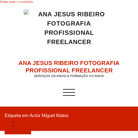
Saltar para o conteúdo
ANA JESUS RIBEIRO FOTOGRAFIA
PROFISSIONAL FREELANCER
SERVIÇOS I26 ANOSI & FORMAÇÃO I15 ANOSI
Alternar a navegação
Etiqueta em Actor Miguel Matos
Início
Office CAPhoto representado em “II Concerto Marquês de Marialva”
Dezembro 5, 2018