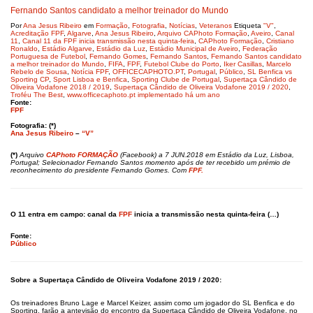
Fernando Santos candidato a melhor treinador do Mundo
Por
Ana Jesus Ribeiro
em
Formação
,
Fotografia
,
Notícias
,
Veteranos
Etiqueta
"V"
,
Acreditação FPF
,
Algarve
,
Ana Jesus Ribeiro
,
Arquivo CAPhoto Formação
,
Aveiro
,
Canal
11
,
Canal 11 da FPF inicia transmissão nesta quinta-feira
,
CAPhoto Formação
,
Cristiano
Ronaldo
,
Estádio Algarve
,
Estádio da Luz
,
Estádio Municipal de Aveiro
,
Federação
Portuguesa de Futebol
,
Fernando Gomes
,
Fernando Santos
,
Fernando Santos candidato
a melhor treinador do Mundo
,
FIFA
,
FPF
,
Futebol Clube do Porto
,
Iker Casillas
,
Marcelo
Rebelo de Sousa
,
Notícia FPF
,
OFFICECAPHOTO.PT
,
Portugal
,
Público
,
SL Benfica vs
Sporting CP
,
Sport Lisboa e Benfica
,
Sporting Clube de Portugal
,
Supertaça Cândido de
Oliveira Vodafone 2018 / 2019
,
Supertaça Cândido de Oliveira Vodafone 2019 / 2020
,
Troféu The Best
,
www.officecaphoto.pt implementado há um ano
Fonte:
FPF
Fotografia: (*)
Ana Jesus Ribeiro
–
“V”
(*)
Arquivo
CAPhoto FORMAÇÃO
(Facebook) a 7 JUN.2018 em Estádio da Luz, Lisboa,
Portugal; Selecionador Fernando Santos momento após de ter recebido um prémio de
reconhecimento do presidente Fernando Gomes. Com
FPF.
O 11 entra em campo: canal da
FPF
inicia a transmissão nesta quinta-feira (…)
Fonte:
Público
Sobre a Supertaça Cândido de Oliveira Vodafone 2019 / 2020:
Os treinadores Bruno Lage e Marcel Keizer, assim como um jogador do SL Benfica e do
Sporting, farão a antevisão do encontro da Supertaça Cândido de Oliveira Vodafone, no