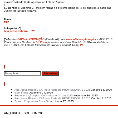
próximo sábado (3 de agosto), no Estádio Algarve.
(…)
SL Benfica e Sporting CP medem forças no próximo domingo (4 de agosto), a partir das
20h45, no Estádio Algarve.
Fonte:
FPF
Fotografia: (*)
Ana Jesus Ribeiro
–
“V”
(*)
Arquivo
CAPhoto FORMAÇÃO
(Facebook) para
www.officecaphoto.pt
a 4 AGO.2018;
Vencedor Iker Casillas do
FC Porto
junto da Supertaça Cândido de Oliveira Vodafone
2018 / 2019, em Estádio Municipal de Aveiro, Portugal. Com
FPF.
Pesquisar
Artigos recentes
Ana Jesus Ribeiro / CAPhoto Rede de PROFISSIONAIS 2026
Janeiro 13, 2026
(sem título)
Dezembro 24, 2025
Representações pela Comunidade “V” em 2025
Novembro 30, 2025
Ana Jesus Ribeiro / CAPhoto Rede de PROFISSIONAIS 2025
Outubro 2, 2025
Evento Corporativo Roca Group
Junho 27, 2025
ARQUIVO DESDE JUN.2018