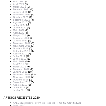
Maio 2021
(1)
Abril 2021
(1)
Março 2021
(1)
Fevereiro 2021
(1)
Janeiro 2021
(1)
Novembro 2020
(1)
Outubro 2020
(1)
Setembro 2020
(3)
Agosto 2020
(2)
Julho 2020
(3)
Junho 2020
(5)
Maio 2020
(2)
Abril 2020
(3)
Março 2020
(6)
Fevereiro 2020
(4)
Janeiro 2020
(6)
Dezembro 2019
(6)
Novembro 2019
(3)
Outubro 2019
(6)
Setembro 2019
(8)
Agosto 2019
(7)
Julho 2019
(10)
Junho 2019
(13)
Maio 2019
(16)
Abril 2019
(18)
Março 2019
(9)
Fevereiro 2019
(7)
Janeiro 2019
(10)
Dezembro 2018
(13)
Novembro 2018
(7)
Outubro 2018
(9)
Setembro 2018
(7)
Agosto 2018
(16)
Julho 2018
(15)
Junho 2018
(12)
ARTIGOS RECENTES 2020
Ana Jesus Ribeiro / CAPhoto Rede de PROFISSIONAIS 2026
(sem título)