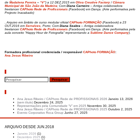
de
Madalena Pereira
–
“V”
) a 12 DEZ.2015 em
Oliva Creative Factory
/
Câmara
Municipal de São João da Madeira
; Com
Diana Carneiro
– Antiga colaboradora
freelancer
CAPhoto Rede de Profissionais
(Facebook) em Dança. (Arte performativa pelo
Projecto Inacabado)
.
Arquivo em âmbito de curso modular oficial
CAPhoto FORMAÇÃO
(Facebook) a 23
OUT.2016 em
Serralves
, Porto; Com
Diana Seabra
– Antiga colaboradora
freelancer
CAPhoto Rede de Profissionais
(Facebook) em Dança. (Arte performativa pela
aula conceito “Happy Hour de Fotografia” representando a
Sublime Dance Company
).
Formadora profissional credenciada / responsável
CAPhoto FORMAÇÃO
:
Ana Jesus Ribeiro
Pesquisar
Artigos recentes
Ana Jesus Ribeiro / CAPhoto Rede de PROFISSIONAIS 2026
Janeiro 13, 2026
(sem título)
Dezembro 24, 2025
Representações pela Comunidade “V” em 2025
Novembro 30, 2025
Ana Jesus Ribeiro / CAPhoto Rede de PROFISSIONAIS 2025
Outubro 2, 2025
Evento Corporativo Roca Group
Junho 27, 2025
ARQUIVO DESDE JUN.2018
Janeiro 2026
(1)
Dezembro 2025
(1)