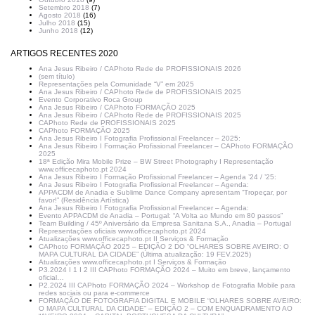
Setembro 2018
(7)
Agosto 2018
(16)
Julho 2018
(15)
Junho 2018
(12)
ARTIGOS RECENTES 2020
Ana Jesus Ribeiro / CAPhoto Rede de PROFISSIONAIS 2026
(sem título)
Representações pela Comunidade “V” em 2025
Ana Jesus Ribeiro / CAPhoto Rede de PROFISSIONAIS 2025
Evento Corporativo Roca Group
Ana Jesus Ribeiro / CAPhoto FORMAÇÃO 2025
Ana Jesus Ribeiro / CAPhoto Rede de PROFISSIONAIS 2025
CAPhoto Rede de PROFISSIONAIS 2025
CAPhoto FORMAÇÃO 2025
Ana Jesus Ribeiro I Fotografia Profissional Freelancer – 2025:
Ana Jesus Ribeiro I Formação Profissional Freelancer – CAPhoto FORMAÇÃO
2025
18ª Edição Mira Mobile Prize – BW Street Photography I Representação
www.officecaphoto.pt 2024
Ana Jesus Ribeiro I Formação Profissional Freelancer – Agenda ’24 / ’25:
Ana Jesus Ribeiro I Fotografia Profissional Freelancer – Agenda:
APPACDM de Anadia e Sublime Dance Company apresentam “Tropeçar, por
favor!” (Residência Artística)
Ana Jesus Ribeiro I Fotografia Profissional Freelancer – Agenda:
Evento APPACDM de Anadia – Portugal: “A Volta ao Mundo em 80 passos”
Team Building / 45º Aniversário da Empresa Sanitana S.A., Anadia – Portugal
Representações oficiais www.officecaphoto.pt 2024
Atualizações www.officecaphoto.pt II Serviços & Formação
CAPhoto FORMAÇÃO 2025 – EDIÇÃO 2 DO “OLHARES SOBRE AVEIRO: O
MAPA CULTURAL DA CIDADE” (Última atualização: 19 FEV.2025)
Atualizações www.officecaphoto.pt I Serviços & Formação
P3.2024 I 1 I 2 III CAPhoto FORMAÇÃO 2024 – Muito em breve, lançamento
oficial…
P2.2024 III CAPhoto FORMAÇÃO 2024 – Workshop de Fotografia Mobile para
redes sociais ou para e-commerce
FORMAÇÃO DE FOTOGRAFIA DIGITAL E MOBILE “OLHARES SOBRE AVEIRO:
O MAPA CULTURAL DA CIDADE” – EDIÇÃO 2 – COM ENQUADRAMENTO AO