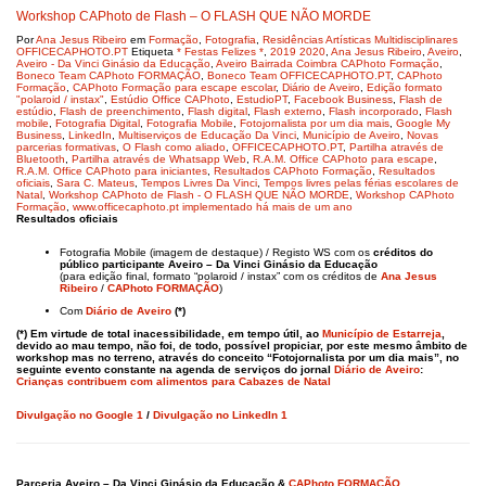
Workshop CAPhoto de Flash – O FLASH QUE NÃO MORDE
Por
Ana Jesus Ribeiro
em
Formação
,
Fotografia
,
Residências Artísticas Multidisciplinares
OFFICECAPHOTO.PT
Etiqueta
* Festas Felizes *
,
2019 2020
,
Ana Jesus Ribeiro
,
Aveiro
,
Aveiro - Da Vinci Ginásio da Educação
,
Aveiro Bairrada Coimbra CAPhoto Formação
,
Boneco Team CAPhoto FORMAÇÃO
,
Boneco Team OFFICECAPHOTO.PT
,
CAPhoto
Formação
,
CAPhoto Formação para escape escolar
,
Diário de Aveiro
,
Edição formato
"polaroid / instax"
,
Estúdio Office CAPhoto
,
EstudioPT
,
Facebook Business
,
Flash de
estúdio
,
Flash de preenchimento
,
Flash digital
,
Flash externo
,
Flash incorporado
,
Flash
mobile
,
Fotografia Digital
,
Fotografia Mobile
,
Fotojornalista por um dia mais
,
Google My
Business
,
LinkedIn
,
Multiserviços de Educação Da Vinci
,
Município de Aveiro
,
Novas
parcerias formativas
,
O Flash como aliado
,
OFFICECAPHOTO.PT
,
Partilha através de
Bluetooth
,
Partilha através de Whatsapp Web
,
R.A.M. Office CAPhoto para escape
,
R.A.M. Office CAPhoto para iniciantes
,
Resultados CAPhoto Formação
,
Resultados
oficiais
,
Sara C. Mateus
,
Tempos Livres Da Vinci
,
Tempos livres pelas férias escolares de
Natal
,
Workshop CAPhoto de Flash - O FLASH QUE NÃO MORDE
,
Workshop CAPhoto
Formação
,
www.officecaphoto.pt implementado há mais de um ano
Resultados oficiais
Fotografia Mobile (imagem de destaque) / Registo WS com os
créditos do
público participante Aveiro – Da Vinci Ginásio da Educação
(para edição final, formato “polaroid / instax” com os créditos de
Ana Jesus
Ribeiro
/
CAPhoto FORMAÇÃO
)
Com
Diário de Aveiro
(*)
(*) Em virtude de total inacessibilidade, em tempo útil, ao
Município de Estarreja
,
devido ao mau tempo, não foi, de todo, possível propiciar, por este mesmo âmbito de
workshop mas no terreno, através do conceito “Fotojornalista por um dia mais”, no
seguinte evento constante na agenda de serviços do jornal
Diário de Aveiro
:
Crianças contribuem com alimentos para Cabazes de Natal
Divulgação no Google 1
/
Divulgação no LinkedIn 1
Parceria
Aveiro – Da Vinci Ginásio da Educação
&
CAPhoto FORMAÇÃO