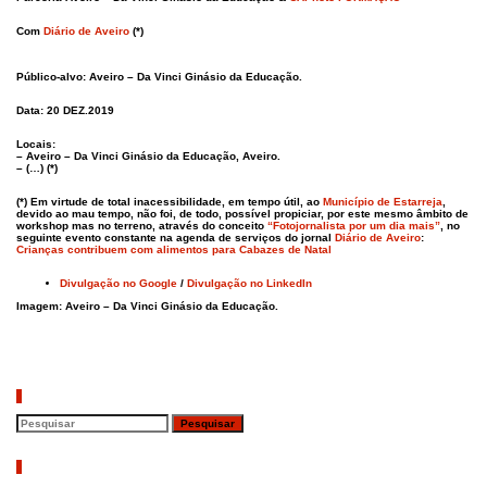
Com
Diário de Aveiro
(*)
Público-alvo: Aveiro – Da Vinci Ginásio da Educação.
Data:
20 DEZ.2019
Locais:
– Aveiro – Da Vinci Ginásio da Educação, Aveiro.
– (…) (*)
(*) Em virtude de total inacessibilidade, em tempo útil, ao
Município de Estarreja
,
devido ao mau tempo, não foi, de todo, possível propiciar, por este mesmo âmbito de
workshop mas no terreno, através do conceito
“Fotojornalista por um dia mais”
, no
seguinte evento constante na agenda de serviços do jornal
Diário de Aveiro
:
Crianças contribuem com alimentos para Cabazes de Natal
Divulgação no Google
/
Divulgação no LinkedIn
Imagem:
Aveiro – Da Vinci Ginásio da Educação.
Pesquisar
Artigos recentes