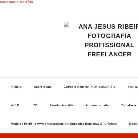
Saltar para o conteúdo
Início
Sobre a Ana
CAPhoto Rede de PROFISSIONAIS
Yes! We
W.F.M.
“V”
Estúdio Portable
Procurar no site
Contatos
Modelo / Portfólio www.officecaphoto.pt I Entidades Hoteleiras & Turísticas
Modelo