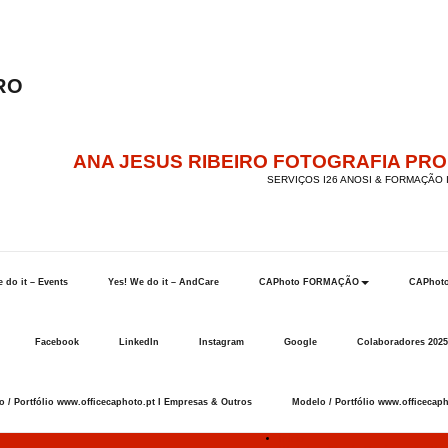
ANA JESUS RIBEIRO FOTOGRAFIA PR
SERVIÇOS I26 ANOSI & FORMAÇÃO I
 do it – Events
Yes! We do it – AndCare
CAPhoto FORMAÇÃO
CAPhot
Facebook
LinkedIn
Instagram
Google
Colaboradores 2025
 / Portfólio www.officecaphoto.pt I Empresas & Outros
Modelo / Portfólio www.officecaph
Início