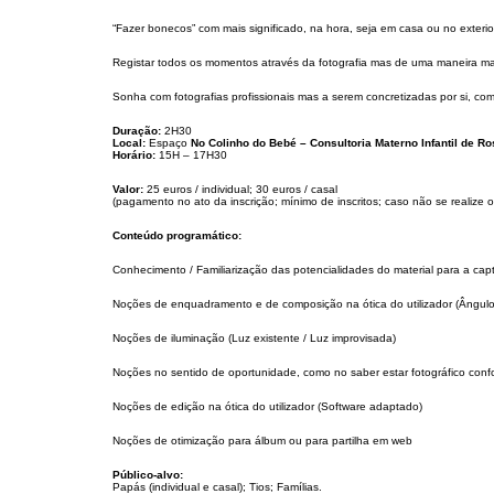
“Fazer bonecos” com mais significado, na hora, seja em casa ou no exterio
Registar todos os momentos através da fotografia mas de uma maneira mais
Sonha com fotografias profissionais mas a serem concretizadas por si, c
Duração:
2H30
Local:
Espaço
No Colinho do Bebé – Consultoria Materno Infantil de R
Horário:
15H – 17H30
Valor:
25 euros / individual; 30 euros / casal
(pagamento no ato da inscrição; mínimo de inscritos; caso não se realize o 
Conteúdo programático:
Conhecimento / Familiarização das potencialidades do material para a c
Noções de enquadramento e de composição na ótica do utilizador (Ângulo
Noções de iluminação (Luz existente / Luz improvisada)
Noções no sentido de oportunidade, como no saber estar fotográfico confo
Noções de edição na ótica do utilizador (Software adaptado)
Noções de otimização para álbum ou para partilha em web
Público-alvo:
Papás (individual e casal); Tios; Famílias.