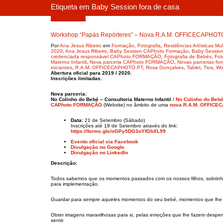
Etiqueta em Baby Session fora de casa
Julho 20, 2019
Workshop “Papás Repórteres” – Nova R.A.M. OFFICECAPHOTO.PT
Por
Ana Jesus Ribeiro
em
Formação
,
Fotografia
,
Residências Artísticas M
2020
,
Ana Jesus Ribeiro
,
Baby Session CAPhoto Formação
,
Baby Sessio
credenciada responsável CAPhoto FORMAÇÃO
,
Fotografia de Bebés
,
Fot
Materno Infantil
,
Nova parceria CAPhoto FORMAÇÃO
,
Novas parcerias for
iniciantes
,
R.A.M. OFFICECAPHOTO.PT
,
Rosa Gonçalves
,
Tablet
,
Tios
,
Wo
Abertura oficial para 2019 / 2020.
Inscrições limitadas.
Nova parceria:
No Colinho do Bebé – Consultoria Materno Infantil
/
No Colinho do Bebé 
CAPhoto FORMAÇÃO
(Website) no âmbito de uma
nova R.A.M. OFFICE
Data:
21 de Setembro (Sábado)
Inscrições até 18 de Setembro através do link:
https://forms.gle/oGPy5DG3oYfGhXL99
Evento oficial via Facebook
Divulgação no Google
Divulgação no LinkedIn
Descrição:
Todos sabemos que os momentos passados com os nossos filhos, sobrinho
para implementação.
Guardar para sempre aqueles momentos do seu bebé, momentos que lhe sã
Obter imagens maravilhosas para si, pelas emoções que lhe fazem despert
sentir.