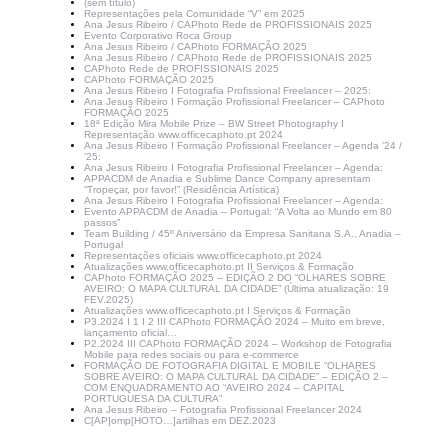
(sem título)
Representações pela Comunidade “V” em 2025
Ana Jesus Ribeiro / CAPhoto Rede de PROFISSIONAIS 2025
Evento Corporativo Roca Group
Ana Jesus Ribeiro / CAPhoto FORMAÇÃO 2025
Ana Jesus Ribeiro / CAPhoto Rede de PROFISSIONAIS 2025
CAPhoto Rede de PROFISSIONAIS 2025
CAPhoto FORMAÇÃO 2025
Ana Jesus Ribeiro I Fotografia Profissional Freelancer – 2025:
Ana Jesus Ribeiro I Formação Profissional Freelancer – CAPhoto
FORMAÇÃO 2025
18ª Edição Mira Mobile Prize – BW Street Photography I
Representação www.officecaphoto.pt 2024
Ana Jesus Ribeiro I Formação Profissional Freelancer – Agenda ’24 /
’25:
Ana Jesus Ribeiro I Fotografia Profissional Freelancer – Agenda:
APPACDM de Anadia e Sublime Dance Company apresentam
“Tropeçar, por favor!” (Residência Artística)
Ana Jesus Ribeiro I Fotografia Profissional Freelancer – Agenda:
Evento APPACDM de Anadia – Portugal: “A Volta ao Mundo em 80
passos”
Team Building / 45º Aniversário da Empresa Sanitana S.A., Anadia –
Portugal
Representações oficiais www.officecaphoto.pt 2024
Atualizações www.officecaphoto.pt II Serviços & Formação
CAPhoto FORMAÇÃO 2025 – EDIÇÃO 2 DO “OLHARES SOBRE
AVEIRO: O MAPA CULTURAL DA CIDADE” (Última atualização: 19
FEV.2025)
Atualizações www.officecaphoto.pt I Serviços & Formação
P3.2024 I 1 I 2 III CAPhoto FORMAÇÃO 2024 – Muito em breve,
lançamento oficial…
P2.2024 III CAPhoto FORMAÇÃO 2024 – Workshop de Fotografia
Mobile para redes sociais ou para e-commerce
FORMAÇÃO DE FOTOGRAFIA DIGITAL E MOBILE “OLHARES
SOBRE AVEIRO: O MAPA CULTURAL DA CIDADE” – EDIÇÃO 2 –
COM ENQUADRAMENTO AO “AVEIRO 2024 – CAPITAL
PORTUGUESA DA CULTURA”
Ana Jesus Ribeiro – Fotografia Profissional Freelancer 2024
C[AP]omp[HOTO…]artilhas em DEZ.2023