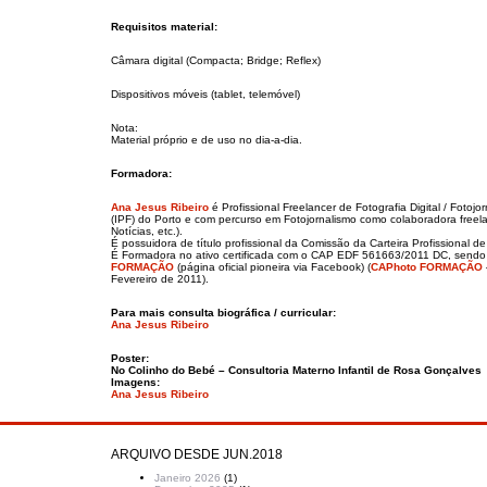
Requisitos material:
Câmara digital (Compacta; Bridge; Reflex)
Dispositivos móveis (tablet, telemóvel)
Nota:
Material próprio e de uso no dia-a-dia.
Formadora:
Ana Jesus Ribeiro
é Profissional Freelancer de Fotografia Digital / Fotojo
(IPF) do Porto e com percurso em Fotojornalismo como colaboradora freela
Notícias, etc.).
É possuidora de título profissional da Comissão da Carteira Profissional de 
É Formadora no ativo certificada com o CAP EDF 561663/2011 DC, sendo a
FORMAÇÃO
(página oficial pioneira via Facebook) (
CAPhoto FORMAÇÃO
Fevereiro de 2011).
Para mais consulta biográfica / curricular:
Ana Jesus Ribeiro
Poster:
No Colinho do Bebé – Consultoria Materno Infantil de Rosa Gonçalves
Imagens:
Ana Jesus Ribeiro
ARQUIVO DESDE JUN.2018
Janeiro 2026
(1)