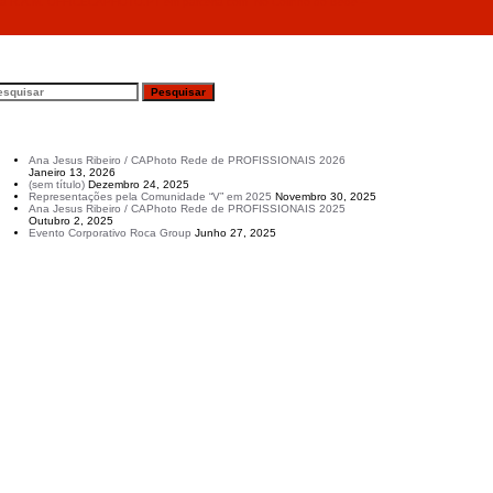
va R.A.M. OFFICECAPHOTO.PT em parceria com “No Colinho do Bebé –
esquisar
rtigos recentes
Ana Jesus Ribeiro / CAPhoto Rede de PROFISSIONAIS 2026
Janeiro 13, 2026
(sem título)
Dezembro 24, 2025
Representações pela Comunidade “V” em 2025
Novembro 30, 2025
Ana Jesus Ribeiro / CAPhoto Rede de PROFISSIONAIS 2025
Outubro 2, 2025
Evento Corporativo Roca Group
Junho 27, 2025