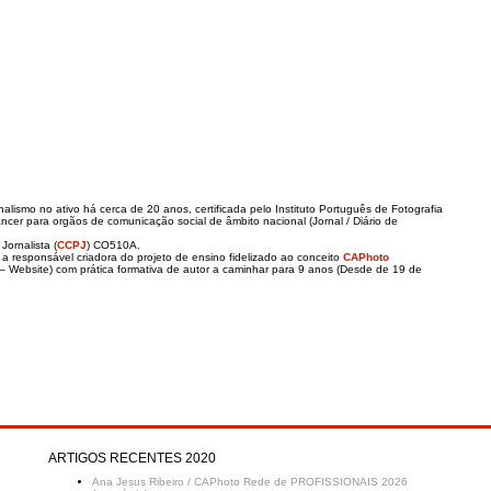
rnalismo no ativo há cerca de 20 anos, certificada pelo Instituto Português de Fotografia
ncer para orgãos de comunicação social de âmbito nacional (Jornal / Diário de
Jornalista (
CCPJ
) CO510A.
 responsável criadora do projeto de ensino fidelizado ao conceito
CAPhoto
– Website) com prática formativa de autor a caminhar para 9 anos (Desde de 19 de
ARTIGOS RECENTES 2020
Ana Jesus Ribeiro / CAPhoto Rede de PROFISSIONAIS 2026