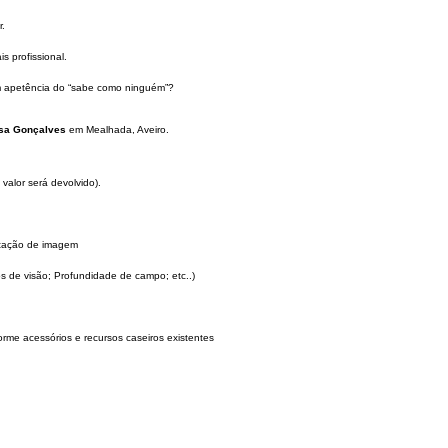
r.
 profissional.
om apetência do “sabe como ninguém”?
osa Gonçalves
em Mealhada, Aveiro.
valor será devolvido).
aptação de imagem
s de visão; Profundidade de campo; etc..)
rme acessórios e recursos caseiros existentes