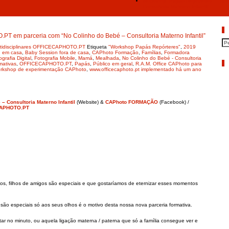
Workshop “Papás Repórteres” – No
Consultoria Materno Infantil”
P
 em parceria com “No Colinho do Bebé – Consultoria Materno Infantil”
ultidisciplinares OFFICECAPHOTO.PT
Etiqueta
"Workshop Papás Repórteres"
,
2019
n em casa
,
Baby Session fora de casa
,
CAPhoto Formação
,
Famílias
,
Formadora
ografia Digital
,
Fotografia Mobile
,
Mamá
,
Mealhada
,
No Colinho do Bebé - Consultoria
A
mativas
,
OFFICECAPHOTO.PT
,
Papás
,
Público em geral
,
R.A.M. Office CAPhoto para
rkshop de experimentação CAPhoto
,
www.officecaphoto.pt implementado há um ano
– Consultoria Materno Infantil
(Website) &
CAPhoto FORMAÇÃO
(Facebook) /
CAPHOTO.PT
s, filhos de amigos são especiais e que gostaríamos de eternizar esses momentos
o especiais só aos seus olhos é o motivo desta nossa nova parceria formativa.
ar no minuto, ou aquela ligação materna / paterna que só a família consegue ver e