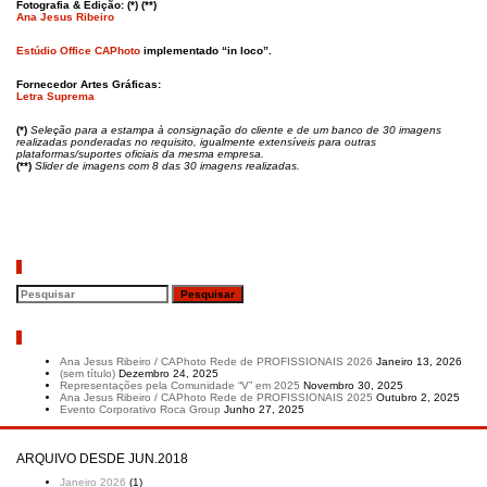
Fotografia & Edição: (*) (**)
Ana Jesus Ribeiro
Estúdio Office CAPhoto
implementado “in loco”.
Fornecedor Artes Gráficas:
Letra Suprema
(*)
Seleção para a estampa à consignação do cliente e de um banco de 30 imagens
realizadas ponderadas no requisito, igualmente extensíveis para outras
plataformas/suportes oficiais da mesma empresa.
(**)
Slider de imagens com 8 das 30 imagens realizadas.
Pesquisar
Artigos recentes
Ana Jesus Ribeiro / CAPhoto Rede de PROFISSIONAIS 2026
Janeiro 13, 2026
(sem título)
Dezembro 24, 2025
Representações pela Comunidade “V” em 2025
Novembro 30, 2025
Ana Jesus Ribeiro / CAPhoto Rede de PROFISSIONAIS 2025
Outubro 2, 2025
Evento Corporativo Roca Group
Junho 27, 2025
ARQUIVO DESDE JUN.2018
Janeiro 2026
(1)