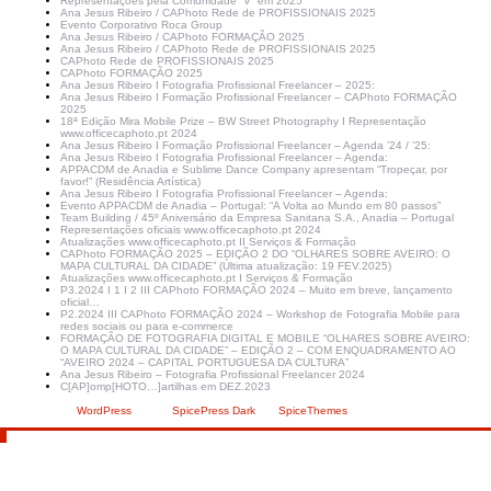
Representações pela Comunidade “V” em 2025
Ana Jesus Ribeiro / CAPhoto Rede de PROFISSIONAIS 2025
Evento Corporativo Roca Group
Ana Jesus Ribeiro / CAPhoto FORMAÇÃO 2025
Ana Jesus Ribeiro / CAPhoto Rede de PROFISSIONAIS 2025
CAPhoto Rede de PROFISSIONAIS 2025
CAPhoto FORMAÇÃO 2025
Ana Jesus Ribeiro I Fotografia Profissional Freelancer – 2025:
Ana Jesus Ribeiro I Formação Profissional Freelancer – CAPhoto FORMAÇÃO
2025
18ª Edição Mira Mobile Prize – BW Street Photography I Representação
www.officecaphoto.pt 2024
Ana Jesus Ribeiro I Formação Profissional Freelancer – Agenda ’24 / ’25:
Ana Jesus Ribeiro I Fotografia Profissional Freelancer – Agenda:
APPACDM de Anadia e Sublime Dance Company apresentam “Tropeçar, por
favor!” (Residência Artística)
Ana Jesus Ribeiro I Fotografia Profissional Freelancer – Agenda:
Evento APPACDM de Anadia – Portugal: “A Volta ao Mundo em 80 passos”
Team Building / 45º Aniversário da Empresa Sanitana S.A., Anadia – Portugal
Representações oficiais www.officecaphoto.pt 2024
Atualizações www.officecaphoto.pt II Serviços & Formação
CAPhoto FORMAÇÃO 2025 – EDIÇÃO 2 DO “OLHARES SOBRE AVEIRO: O
MAPA CULTURAL DA CIDADE” (Última atualização: 19 FEV.2025)
Atualizações www.officecaphoto.pt I Serviços & Formação
P3.2024 I 1 I 2 III CAPhoto FORMAÇÃO 2024 – Muito em breve, lançamento
oficial…
P2.2024 III CAPhoto FORMAÇÃO 2024 – Workshop de Fotografia Mobile para
redes sociais ou para e-commerce
FORMAÇÃO DE FOTOGRAFIA DIGITAL E MOBILE “OLHARES SOBRE AVEIRO:
O MAPA CULTURAL DA CIDADE” – EDIÇÃO 2 – COM ENQUADRAMENTO AO
“AVEIRO 2024 – CAPITAL PORTUGUESA DA CULTURA”
Ana Jesus Ribeiro – Fotografia Profissional Freelancer 2024
C[AP]omp[HOTO…]artilhas em DEZ.2023
Criado com
WordPress
| Tema:
SpicePress Dark
por
SpiceThemes