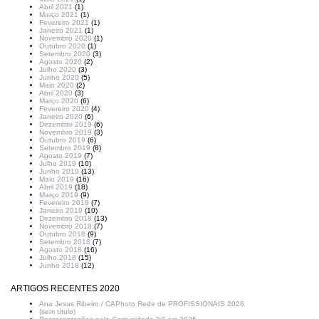
Abril 2021
(1)
Março 2021
(1)
Fevereiro 2021
(1)
Janeiro 2021
(1)
Novembro 2020
(1)
Outubro 2020
(1)
Setembro 2020
(3)
Agosto 2020
(2)
Julho 2020
(3)
Junho 2020
(5)
Maio 2020
(2)
Abril 2020
(3)
Março 2020
(6)
Fevereiro 2020
(4)
Janeiro 2020
(6)
Dezembro 2019
(6)
Novembro 2019
(3)
Outubro 2019
(6)
Setembro 2019
(8)
Agosto 2019
(7)
Julho 2019
(10)
Junho 2019
(13)
Maio 2019
(16)
Abril 2019
(18)
Março 2019
(9)
Fevereiro 2019
(7)
Janeiro 2019
(10)
Dezembro 2018
(13)
Novembro 2018
(7)
Outubro 2018
(9)
Setembro 2018
(7)
Agosto 2018
(16)
Julho 2018
(15)
Junho 2018
(12)
ARTIGOS RECENTES 2020
Ana Jesus Ribeiro / CAPhoto Rede de PROFISSIONAIS 2026
(sem título)