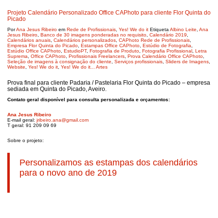
Projeto Calendário Personalizado Office CAPhoto para cliente Flor Quinta do
Picado
Por
Ana Jesus Ribeiro
em
Rede de Profissionais
,
Yes! We do it
Etiqueta
Albino Leite
,
Ana
Jesus Ribeiro
,
Banco de 30 imagens ponderadas no requisito
,
Calendário 2019
,
Calendários anuais
,
Calendários personalizados
,
CAPhoto Rede de Profissionais
,
Empresa Flor Quinta do Picado
,
Estampas Office CAPhoto
,
Estúdio de Fotografia
,
Estúdio Office CAPhoto
,
EstudioPT
,
Fotografia de Produto
,
Fotografia Profissional
,
Letra
Suprema
,
Office CAPhoto
,
Profissionais Freelancers
,
Prova Calendário Office CAPhoto
,
Seleção de imagens à consignação do cliente
,
Serviços profissionais
,
Sliders de Imagens
,
Website
,
Yes! We do it
,
Yes! We do it... Artes
Prova final para cliente Padaria / Pastelaria Flor Quinta do Picado – empresa
sediada em Quinta do Picado, Aveiro.
Contato geral disponível para consulta personalizada e orçamentos:
Ana Jesus Ribeiro
E-mail geral:
jribeiro.ana@gmail.com
T geral: 91 209 09 69
Sobre o projeto:
Personalizamos as estampas dos calendários
para o novo ano de 2019