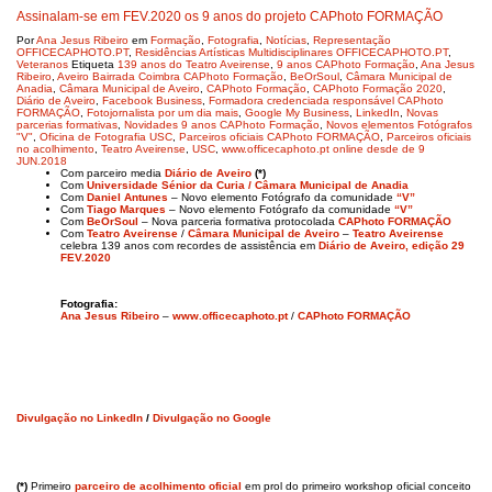
Assinalam-se em FEV.2020 os 9 anos do projeto CAPhoto FORMAÇÃO
Por
Ana Jesus Ribeiro
em
Formação
,
Fotografia
,
Notícias
,
Representação
OFFICECAPHOTO.PT
,
Residências Artísticas Multidisciplinares OFFICECAPHOTO.PT
,
Veteranos
Etiqueta
139 anos do Teatro Aveirense
,
9 anos CAPhoto Formação
,
Ana Jesus
Ribeiro
,
Aveiro Bairrada Coimbra CAPhoto Formação
,
BeOrSoul
,
Câmara Municipal de
Anadia
,
Câmara Municipal de Aveiro
,
CAPhoto Formação
,
CAPhoto Formação 2020
,
Diário de Aveiro
,
Facebook Business
,
Formadora credenciada responsável CAPhoto
FORMAÇÃO
,
Fotojornalista por um dia mais
,
Google My Business
,
LinkedIn
,
Novas
parcerias formativas
,
Novidades 9 anos CAPhoto Formação
,
Novos elementos Fotógrafos
"V"
,
Oficina de Fotografia USC
,
Parceiros oficiais CAPhoto FORMAÇÃO
,
Parceiros oficiais
no acolhimento
,
Teatro Aveirense
,
USC
,
www.officecaphoto.pt online desde de 9
JUN.2018
Com parceiro media
Diário de Aveiro
(*)
Com
Universidade Sénior da Curia / Câmara Municipal de Anadia
Com
Daniel Antunes
– Novo elemento Fotógrafo da comunidade
“V”
Com
Tiago Marques
– Novo elemento Fotógrafo da comunidade
“V”
Com
BeOrSoul
– Nova parceria formativa protocolada
CAPhoto FORMAÇÃO
Com
Teatro Aveirense
/
Câmara Municipal de Aveiro
–
Teatro Aveirense
celebra 139 anos com recordes de assistência em
Diário de Aveiro, edição 29
FEV.2020
Fotografia:
Ana Jesus Ribeiro
–
www.officecaphoto.pt
/
CAPhoto FORMAÇÃO
Divulgação no LinkedIn
/
Divulgação no Google
(*)
Primeiro
parceiro de acolhimento oficial
em prol do primeiro workshop oficial conceito