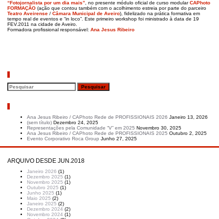
“Fotojornalista por um dia mais”
, no presente módulo oficial de curso modular
CAPhoto
FORMAÇÃO
(ação que contou também com o acolhimento estreia por parte do parceiro
Teatro Aveirense
/
Câmara Municipal de Aveiro
), fidelizado na prática formativa em
tempo real de eventos e “in loco”. Este primeiro workshop foi ministrado à data de 19
FEV.2011 na cidade de Aveiro.
Formadora profissional responsável:
Ana Jesus Ribeiro
Pesquisar
Artigos recentes
Ana Jesus Ribeiro / CAPhoto Rede de PROFISSIONAIS 2026
Janeiro 13, 2026
(sem título)
Dezembro 24, 2025
Representações pela Comunidade “V” em 2025
Novembro 30, 2025
Ana Jesus Ribeiro / CAPhoto Rede de PROFISSIONAIS 2025
Outubro 2, 2025
Evento Corporativo Roca Group
Junho 27, 2025
ARQUIVO DESDE JUN.2018
Janeiro 2026
(1)
Dezembro 2025
(1)
Novembro 2025
(1)
Outubro 2025
(1)
Junho 2025
(1)
Maio 2025
(2)
Janeiro 2025
(2)
Dezembro 2024
(2)
Novembro 2024
(1)