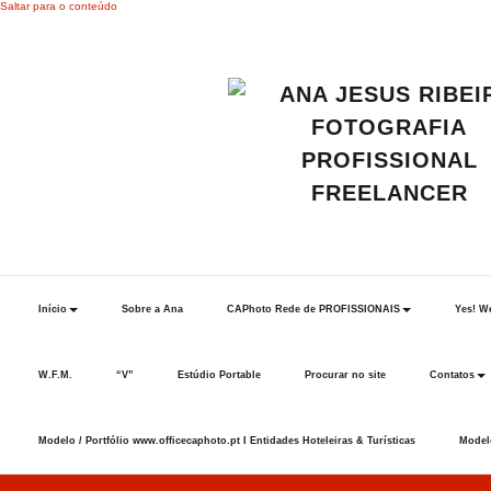
Saltar para o conteúdo
Início
Sobre a Ana
CAPhoto Rede de PROFISSIONAIS
Yes! We
W.F.M.
“V”
Estúdio Portable
Procurar no site
Contatos
Modelo / Portfólio www.officecaphoto.pt I Entidades Hoteleiras & Turísticas
Modelo