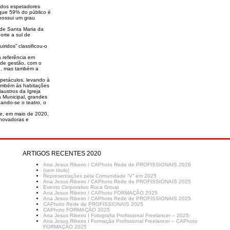
a dos espetadores
 que 59% do público é
 possui um grau
 de Santa Maria da
orte a sul de
ridos” classificou-o
a referência em
 de gestão, com o
ão, mas também a
petáculos, levando à
também às habitações
austros da Igreja
a Municipal, grandes
cando-se o teatro, o
te, em maio de 2020,
novadoras e
ARTIGOS RECENTES 2020
Ana Jesus Ribeiro / CAPhoto Rede de PROFISSIONAIS 2026
(sem título)
Representações pela Comunidade “V” em 2025
Ana Jesus Ribeiro / CAPhoto Rede de PROFISSIONAIS 2025
Evento Corporativo Roca Group
Ana Jesus Ribeiro / CAPhoto FORMAÇÃO 2025
Ana Jesus Ribeiro / CAPhoto Rede de PROFISSIONAIS 2025
CAPhoto Rede de PROFISSIONAIS 2025
CAPhoto FORMAÇÃO 2025
Ana Jesus Ribeiro I Fotografia Profissional Freelancer – 2025:
Ana Jesus Ribeiro I Formação Profissional Freelancer – CAPhoto
FORMAÇÃO 2025