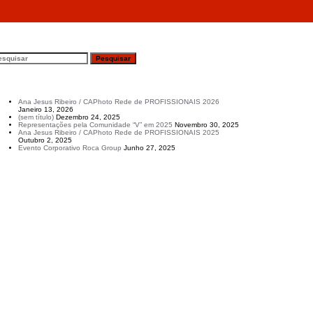
“Imaginarius – Festival Internacional de Teatro de Rua” em Santa
esquisar
rtigos recentes
Ana Jesus Ribeiro / CAPhoto Rede de PROFISSIONAIS 2026
Janeiro 13, 2026
(sem título)
Dezembro 24, 2025
Representações pela Comunidade “V” em 2025
Novembro 30, 2025
Ana Jesus Ribeiro / CAPhoto Rede de PROFISSIONAIS 2025
Outubro 2, 2025
Evento Corporativo Roca Group
Junho 27, 2025