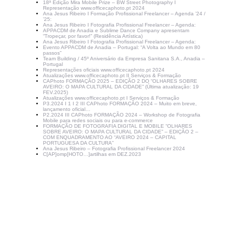
18ª Edição Mira Mobile Prize – BW Street Photography I
Representação www.officecaphoto.pt 2024
Ana Jesus Ribeiro I Formação Profissional Freelancer – Agenda ’24 /
’25:
Ana Jesus Ribeiro I Fotografia Profissional Freelancer – Agenda:
APPACDM de Anadia e Sublime Dance Company apresentam
“Tropeçar, por favor!” (Residência Artística)
Ana Jesus Ribeiro I Fotografia Profissional Freelancer – Agenda:
Evento APPACDM de Anadia – Portugal: “A Volta ao Mundo em 80
passos”
Team Building / 45º Aniversário da Empresa Sanitana S.A., Anadia –
Portugal
Representações oficiais www.officecaphoto.pt 2024
Atualizações www.officecaphoto.pt II Serviços & Formação
CAPhoto FORMAÇÃO 2025 – EDIÇÃO 2 DO “OLHARES SOBRE
AVEIRO: O MAPA CULTURAL DA CIDADE” (Última atualização: 19
FEV.2025)
Atualizações www.officecaphoto.pt I Serviços & Formação
P3.2024 I 1 I 2 III CAPhoto FORMAÇÃO 2024 – Muito em breve,
lançamento oficial…
P2.2024 III CAPhoto FORMAÇÃO 2024 – Workshop de Fotografia
Mobile para redes sociais ou para e-commerce
FORMAÇÃO DE FOTOGRAFIA DIGITAL E MOBILE “OLHARES
SOBRE AVEIRO: O MAPA CULTURAL DA CIDADE” – EDIÇÃO 2 –
COM ENQUADRAMENTO AO “AVEIRO 2024 – CAPITAL
PORTUGUESA DA CULTURA”
Ana Jesus Ribeiro – Fotografia Profissional Freelancer 2024
C[AP]omp[HOTO…]artilhas em DEZ.2023