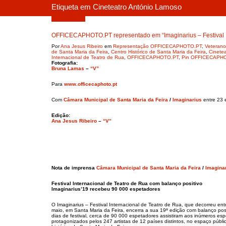
Etiqueta em Cineteatro António Lamoso
Maio 20, 2019
OFFICECAPHOTO.PT representado em “Imaginarius – Festival In
Por
Ana Jesus Ribeiro
em
Representação OFFICECAPHOTO.PT
,
Veterano
de Santa Maria da Feira
,
Centro Histórico de Santa Maria da Feira
,
Cinete
Internacional de Teatro de Rua
,
OFFICECAPHOTO.PT
,
Pin OFFICECAPH
Fotografia:
Bruna Lamas
–
“V”
Para
www.officecaphoto.pt
Com
Câmara Municipal de Santa Maria da Feira
/
Imaginarius
entre 23 
Edição:
Ana Jesus Ribeiro
–
“V”
Nota de imprensa
Câmara Municipal de Santa Maria da Feira
/
Imagina
Festival Internacional de Teatro de Rua com balanço positivo
Imaginarius’19 recebeu 90 000 espetadores
O Imaginarius – Festival Internacional de Teatro de Rua, que decorreu ent
maio, em Santa Maria da Feira, encerra a sua 19ª edição com balanço posi
dias de festival, cerca de 90 000 espetadores assistiram aos inúmeros es
protagonizados pelos 247 artistas de 12 países distintos, no espaço públi