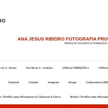
ANA JESUS RIBEIRO FOTOGRAFIA PR
SERVIÇOS I26 ANOSI & FORMAÇÃO I
 do it – Events
Yes! We do it – AndCare
CAPhoto FORMAÇÃO
CAPhot
Facebook
LinkedIn
Instagram
Google
Colaboradores 2025
 / Portfólio www.officecaphoto.pt I Empresas & Outros
Modelo / Portfólio www.officecaph
Início