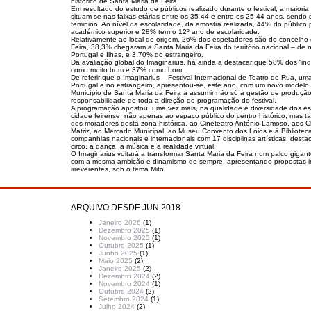
histórico de Santa Maria da Feira.
Em resultado do estudo de públicos realizado durante o festival, a maiori
situam-se nas faixas etárias entre os 35-44 e entre os 25-44 anos, sendo
feminino. Ao nível da escolaridade, da amostra realizada, 44% do público
académico superior e 28% tem o 12º ano de escolaridade.
Relativamente ao local de origem, 26% dos espetadores são do concelho
Feira, 38,3% chegaram a Santa Maria da Feira do território nacional – de n
Portugal e Ilhas, e 3,70% do estrangeiro.
Da avaliação global do Imaginarius, há ainda a destacar que 58% dos “inqui
como muito bom e 37% como bom.
De referir que o Imaginarius – Festival Internacional de Teatro de Rua, um
Portugal e no estrangeiro, apresentou-se, este ano, com um novo modelo
Município de Santa Maria da Feira a assumir não só a gestão de produç
responsabilidade de toda a direção de programação do festival.
A programação apostou, uma vez mais, na qualidade e diversidade dos es
cidade feirense, não apenas ao espaço público do centro histórico, mas 
dos moradores desta zona histórica, ao Cineteatro António Lamoso, aos Cl
Matriz, ao Mercado Municipal, ao Museu Convento dos Lóios e à Bibliotec
companhias nacionais e internacionais com 17 disciplinas artísticas, desta
circo, a dança, a música e a realidade virtual.
O Imaginarius voltará a transformar Santa Maria da Feira num palco gigan
com a mesma ambição e dinamismo de sempre, apresentando propostas i
irreverentes, sob o tema Mito.
ARQUIVO DESDE JUN.2018
Janeiro 2026
(1)
Dezembro 2025
(1)
Novembro 2025
(1)
Outubro 2025
(1)
Junho 2025
(1)
Maio 2025
(2)
Janeiro 2025
(2)
Dezembro 2024
(2)
Novembro 2024
(1)
Outubro 2024
(2)
Setembro 2024
(1)
Julho 2024
(2)