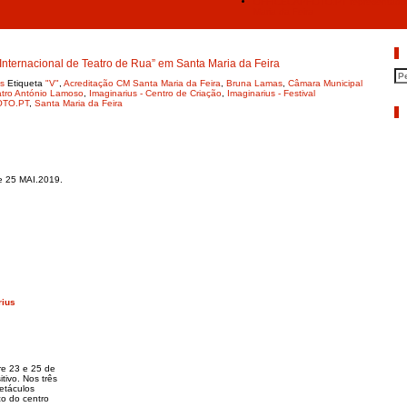
OFFICECAPHOTO.PT representado em 
Maria da Feira
P
ternacional de Teatro de Rua” em Santa Maria da Feira
s
Etiqueta
"V"
,
Acreditação CM Santa Maria da Feira
,
Bruna Lamas
,
Câmara Municipal
atro António Lamoso
,
Imaginarius - Centro de Criação
,
Imaginarius - Festival
OTO.PT
,
Santa Maria da Feira
A
e 25 MAI.2019.
rius
re 23 e 25 de
tivo. Nos três
petáculos
co do centro