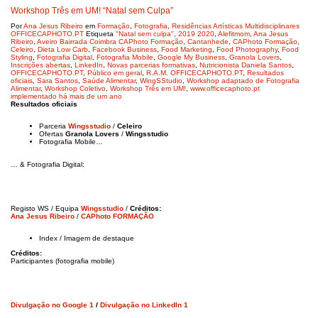
Workshop Três em UM! “Natal sem Culpa”
Por
Ana Jesus Ribeiro
em
Formação
,
Fotografia
,
Residências Artísticas Multidisciplinares
OFFICECAPHOTO.PT
Etiqueta
"Natal sem culpa"
,
2019 2020
,
Alefitmom
,
Ana Jesus
Ribeiro
,
Aveiro Bairrada Coimbra CAPhoto Formação
,
Cantanhede
,
CAPhoto Formação
,
Celeiro
,
Dieta Low Carb
,
Facebook Business
,
Food Marketing
,
Food Photography
,
Food
Styling
,
Fotografia Digital
,
Fotografia Mobile
,
Google My Business
,
Granola Lovers
,
Inscrições abertas
,
LinkedIn
,
Novas parcerias formativas
,
Nutricionista Daniela Santos
,
OFFICECAPHOTO.PT
,
Público em geral
,
R.A.M. OFFICECAPHOTO.PT
,
Resultados
oficiais
,
Sara Santos
,
Saúde Alimentar
,
WingSStudio
,
Workshop adaptado de Fotografia
Alimentar
,
Workshop Coletivo
,
Workshop Três em UM!
,
www.officecaphoto.pt
implementado há mais de um ano
Resultados oficiais
Parceria
Wingsstudio
/
Celeiro
Ofertas
Granola Lovers
/
Wingsstudio
Fotografia Mobile…
… & Fotografia Digital:
Registo WS / Equipa
Wingsstudio
/
Créditos:
Ana Jesus Ribeiro
/
CAPhoto FORMAÇÃO
Index / Imagem de destaque
Créditos:
Participantes (fotografia mobile)
Divulgação no Google 1
/
Divulgação no LinkedIn 1