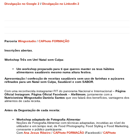
Divulgação no Google 2
/
Divulgação no LinkedIn 2
Parceria
Wingsstudio
/
CAPhoto FORMAÇÃO
Inscrições abertas.
Workshop Três em Um!
Natal sem Culpa:
Um workshop preparado para ti que queres manter os teus hábitos
alimentares saudáveis mesmo numa altura festiva.
Apresentação / confecção de receitas saudáveis sem uso de farinhas e açúcares
refinados para um Natal sem Culpa, Saudável e com SABOR.
Com uma reconhecida instagramer FIT do panorama Nacional e Internacional –
Página
Oficial Instagram
;
Página Oficial Facebook
–
Alefitmom
, juntamente com a
Nutricionista
Wingsstudio
Daniela Santos
que vos falará dos benefícios, vantagens dos
alimentos de cada receita.
Antes da Degustação de cada receita:
Workshop adaptado de Fotografia Alimentar
Noções de Fotografia Alimentar com técnicas adaptadas, incutidas ao nível do
utilizador e em tempo real, de Food Photography, Food Styling e Food Marketing,
consoante o público participante.
Com
Ana Jesus Ribeiro
/
CAPhoto FORMAÇÃO
(Facebook) /
CAPhoto