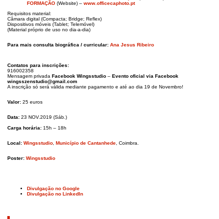
FORMAÇÃO
(Website) –
www.officecaphoto.pt
Requisitos material:
Câmara digital (Compacta; Bridge; Reflex)
Dispositivos móveis (Tablet; Telemóvel)
(Material próprio de uso no dia-a-dia)
Para mais consulta biográfica / curricular:
Ana Jesus Ribeiro
Contatos para inscrições:
916002358
Mensagem privada
Facebook Wingsstudio
–
Evento oficial via Facebook
wingsszenstudio@gmail.com
A inscrição só será válida mediante pagamento e até ao dia 19 de Novembro!
Valor:
25 euros
Data:
23 NOV.2019 (Sáb.)
Carga horária:
15h – 18h
Local:
Wingsstudio
,
Município de Cantanhede
, Coimbra.
Poster:
Wingsstudio
Divulgação no Google
Divulgação no LinkedIn