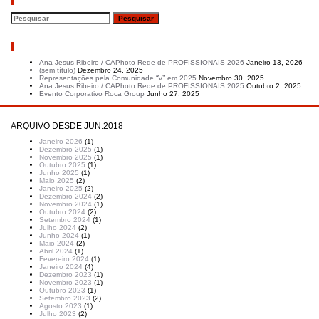
Pesquisar
Artigos recentes
Ana Jesus Ribeiro / CAPhoto Rede de PROFISSIONAIS 2026
Janeiro 13, 2026
(sem título)
Dezembro 24, 2025
Representações pela Comunidade “V” em 2025
Novembro 30, 2025
Ana Jesus Ribeiro / CAPhoto Rede de PROFISSIONAIS 2025
Outubro 2, 2025
Evento Corporativo Roca Group
Junho 27, 2025
ARQUIVO DESDE JUN.2018
Janeiro 2026
(1)
Dezembro 2025
(1)
Novembro 2025
(1)
Outubro 2025
(1)
Junho 2025
(1)
Maio 2025
(2)
Janeiro 2025
(2)
Dezembro 2024
(2)
Novembro 2024
(1)
Outubro 2024
(2)
Setembro 2024
(1)
Julho 2024
(2)
Junho 2024
(1)
Maio 2024
(2)
Abril 2024
(1)
Fevereiro 2024
(1)
Janeiro 2024
(4)
Dezembro 2023
(1)
Novembro 2023
(1)
Outubro 2023
(1)
Setembro 2023
(2)
Agosto 2023
(1)
Julho 2023
(2)