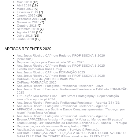
Maio 2019
(16)
Abril 2019
(18)
Março 2019
(9)
Fevereiro 2019
(7)
Janeiro 2019
(10)
Dezembro 2018
(13)
Novembro 2018
(7)
Outubro 2018
(9)
Setembro 2018
(7)
Agosto 2018
(16)
Julho 2018
(15)
Junho 2018
(12)
ARTIGOS RECENTES 2020
Ana Jesus Ribeiro / CAPhoto Rede de PROFISSIONAIS 2026
(sem título)
Representações pela Comunidade “V” em 2025
Ana Jesus Ribeiro / CAPhoto Rede de PROFISSIONAIS 2025
Evento Corporativo Roca Group
Ana Jesus Ribeiro / CAPhoto FORMAÇÃO 2025
Ana Jesus Ribeiro / CAPhoto Rede de PROFISSIONAIS 2025
CAPhoto Rede de PROFISSIONAIS 2025
CAPhoto FORMAÇÃO 2025
Ana Jesus Ribeiro I Fotografia Profissional Freelancer – 2025:
Ana Jesus Ribeiro I Formação Profissional Freelancer – CAPhoto FORMAÇÃO
2025
18ª Edição Mira Mobile Prize – BW Street Photography I Representação
www.officecaphoto.pt 2024
Ana Jesus Ribeiro I Formação Profissional Freelancer – Agenda ’24 / ’25:
Ana Jesus Ribeiro I Fotografia Profissional Freelancer – Agenda:
APPACDM de Anadia e Sublime Dance Company apresentam “Tropeçar, por
favor!” (Residência Artística)
Ana Jesus Ribeiro I Fotografia Profissional Freelancer – Agenda:
Evento APPACDM de Anadia – Portugal: “A Volta ao Mundo em 80 passos”
Team Building / 45º Aniversário da Empresa Sanitana S.A., Anadia – Portugal
Representações oficiais www.officecaphoto.pt 2024
Atualizações www.officecaphoto.pt II Serviços & Formação
CAPhoto FORMAÇÃO 2025 – EDIÇÃO 2 DO “OLHARES SOBRE AVEIRO: O
MAPA CULTURAL DA CIDADE” (Última atualização: 19 FEV.2025)