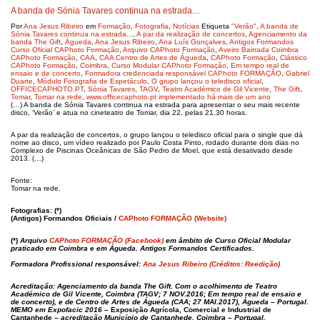
A banda de Sónia Tavares continua na estrada…
Por
Ana Jesus Ribeiro
em
Formação
,
Fotografia
,
Notícias
Etiqueta
"Verão"
,
A banda de
Sónia Tavares continua na estrada...
,
A par da realização de concertos
,
Agenciamento da
banda The Gift
,
Águeda
,
Ana Jesus Ribeiro
,
Ana Luís Gonçalves
,
Antigos Formandos
Curso Oficial CAPhoto Formação
,
Arquivo CAPhoto Formação
,
Aveiro Bairrada Coimbra
CAPhoto Formação
,
CAA
,
CAA Centro de Artes de Águeda
,
CAPhoto Formação
,
Clássico
CAPhoto Formação
,
Coimbra
,
Curso Modular CAPhoto Formação
,
Em tempo real de
ensaio e de concerto
,
Formadora credenciada responsável CAPhoto FORMAÇÃO
,
Gabriel
Duarte
,
Módulo Fotografia de Espetáculo
,
O grupo lançou o teledisco oficial
,
OFFICECAPHOTO.PT
,
Sónia Tavares
,
TAGV
,
Teatro Académico de Gil Vicente
,
The Gift
,
Tomar
,
Tomar na rede
,
www.officecaphoto.pt implementado há mais de um ano
(…) A banda de Sónia Tavares continua na estrada para apresentar o seu mais recente
disco, ‘Verão’ e atua no cineteatro de Tomar, dia 22, pelas 21.30 horas.
A par da realização de concertos, o grupo lançou o teledisco oficial para o single que dá
nome ao disco, um vídeo realizado por Paulo Costa Pinto, rodado durante dois dias no
Complexo de Piscinas Oceânicas de São Pedro de Moel, que está desativado desde
2013. (…)
Fonte:
Tomar na rede.
Fotografias: (*)
(Antigos) Formandos Oficiais /
CAPhoto FORMAÇÃO (Website)
(*)
Arquivo
CAPhoto FORMAÇÃO (Facebook)
em âmbito de Curso Oficial Modular
praticado em Coimbra e em Águeda.
Antigos Formandos Certificados.
Formadora Profissional responsável:
Ana Jesus Ribeiro (Créditos: Reedição)
Acreditação: Agenciamento da banda The Gift. Com o acolhimento de Teatro
Académico de Gil Vicente, Coimbra (TAGV; 7 NOV.2016; Em tempo real de ensaio e
de concerto), e de Centro de Artes de Águeda (CAA; 27 MAI.2017), Águeda – Portugal.
MEMO em Expofacic 2016 –
Exposição Agrícola, Comercial e Industrial de
Cantanhede –
acreditação Município de Cantanhede, Coimbra – Portugal.