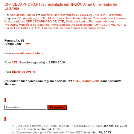
OFFICECAPHOTO.PT representado em “INSÓNIA” no Cine-Teatro de
Estarreja
Por
Ana Jesus Ribeiro
em
Notícias
,
Representação OFFICECAPHOTO.PT
,
Veteranos
Etiqueta
"V"
,
Acreditação CTE
,
Albino Leite
,
Ana Jesus Ribeiro
,
Cine Teatro de Estarreja
,
Colaboradores OFFICECAPHOTO.PT
,
CTE
,
Diário de Aveiro
,
Fernando Mendes
,
INSÓNIA
,
Município de Estarreja
,
Nova parceria no acolhimento
,
OFFICECAPHOTO.PT
,
Pin OFFICECAPHOTO.PT
,
Um espetáculo para brincar com coisas sérias
Fotografia: (*)
Albino Leite –
“V”
Para
www.officecaphoto.pt
Com
CTE
(Sessão esgotada) a 2 FEV.2019.
Para
Diário de Aveiro
(*) Contact sheet incluindo registo cortesia DR /
CTE
;
Albino Leite
com Fernando
Mendes.
Pesquisar
Artigos recentes
Ana Jesus Ribeiro / CAPhoto Rede de PROFISSIONAIS 2026
Janeiro 13, 2026
(sem título)
Dezembro 24, 2025
Representações pela Comunidade “V” em 2025
Novembro 30, 2025