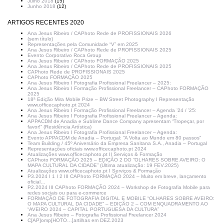
Julho 2018
(15)
Junho 2018
(12)
ARTIGOS RECENTES 2020
Ana Jesus Ribeiro / CAPhoto Rede de PROFISSIONAIS 2026
(sem título)
Representações pela Comunidade “V” em 2025
Ana Jesus Ribeiro / CAPhoto Rede de PROFISSIONAIS 2025
Evento Corporativo Roca Group
Ana Jesus Ribeiro / CAPhoto FORMAÇÃO 2025
Ana Jesus Ribeiro / CAPhoto Rede de PROFISSIONAIS 2025
CAPhoto Rede de PROFISSIONAIS 2025
CAPhoto FORMAÇÃO 2025
Ana Jesus Ribeiro I Fotografia Profissional Freelancer – 2025:
Ana Jesus Ribeiro I Formação Profissional Freelancer – CAPhoto FORMAÇÃO
2025
18ª Edição Mira Mobile Prize – BW Street Photography I Representação
www.officecaphoto.pt 2024
Ana Jesus Ribeiro I Formação Profissional Freelancer – Agenda ’24 / ’25:
Ana Jesus Ribeiro I Fotografia Profissional Freelancer – Agenda:
APPACDM de Anadia e Sublime Dance Company apresentam “Tropeçar, por
favor!” (Residência Artística)
Ana Jesus Ribeiro I Fotografia Profissional Freelancer – Agenda:
Evento APPACDM de Anadia – Portugal: “A Volta ao Mundo em 80 passos”
Team Building / 45º Aniversário da Empresa Sanitana S.A., Anadia – Portugal
Representações oficiais www.officecaphoto.pt 2024
Atualizações www.officecaphoto.pt II Serviços & Formação
CAPhoto FORMAÇÃO 2025 – EDIÇÃO 2 DO “OLHARES SOBRE AVEIRO: O
MAPA CULTURAL DA CIDADE” (Última atualização: 19 FEV.2025)
Atualizações www.officecaphoto.pt I Serviços & Formação
P3.2024 I 1 I 2 III CAPhoto FORMAÇÃO 2024 – Muito em breve, lançamento
oficial…
P2.2024 III CAPhoto FORMAÇÃO 2024 – Workshop de Fotografia Mobile para
redes sociais ou para e-commerce
FORMAÇÃO DE FOTOGRAFIA DIGITAL E MOBILE “OLHARES SOBRE AVEIRO:
O MAPA CULTURAL DA CIDADE” – EDIÇÃO 2 – COM ENQUADRAMENTO AO
“AVEIRO 2024 – CAPITAL PORTUGUESA DA CULTURA”
Ana Jesus Ribeiro – Fotografia Profissional Freelancer 2024
C[AP]omp[HOTO…]artilhas em DEZ.2023