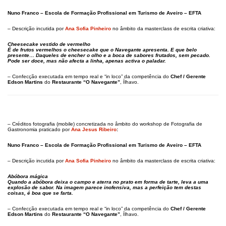
Nuno Franco – Escola de Formação Profissional em Turismo de Aveiro – EFTA
– Descrição incutida por
Ana Sofia Pinheiro
no âmbito da masterclass de escrita criativa:
Cheesecake vestido de vermelho
É de frutos vermelhos o cheesecake que o Navegante apresenta. E que belo
presente… Daqueles de encher o olho e a boca de sabores frutados, sem pecado.
Pode ser doce, mas não afecta a linha, apenas activa o paladar.
– Confecção executada em tempo real e “in loco” da competência do
Chef / Gerente
Edson Martins
do
Restaurante “O Navegante”
, Ílhavo.
– Créditos fotografia (mobile) concretizada no âmbito do workshop de Fotografia de
Gastronomia praticado por
Ana Jesus Ribeiro
:
Nuno Franco – Escola de Formação Profissional em Turismo de Aveiro – EFTA
– Descrição incutida por
Ana Sofia Pinheiro
no âmbito da masterclass de escrita criativa:
Abóbora mágica
Quando a abóbora deixa o campo e aterra no prato em forma de tarte, leva a uma
explosão de sabor. Na imagem parece inofensiva, mas a perfeição tem destas
coisas, é boa que se farta.
– Confecção executada em tempo real e “in loco” da competência do
Chef / Gerente
Edson Martins
do
Restaurante “O Navegante”
, Ílhavo.