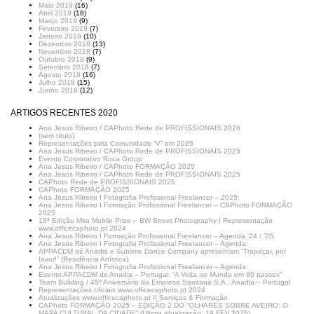
Maio 2019
(16)
Abril 2019
(18)
Março 2019
(9)
Fevereiro 2019
(7)
Janeiro 2019
(10)
Dezembro 2018
(13)
Novembro 2018
(7)
Outubro 2018
(9)
Setembro 2018
(7)
Agosto 2018
(16)
Julho 2018
(15)
Junho 2018
(12)
ARTIGOS RECENTES 2020
Ana Jesus Ribeiro / CAPhoto Rede de PROFISSIONAIS 2026
(sem título)
Representações pela Comunidade “V” em 2025
Ana Jesus Ribeiro / CAPhoto Rede de PROFISSIONAIS 2025
Evento Corporativo Roca Group
Ana Jesus Ribeiro / CAPhoto FORMAÇÃO 2025
Ana Jesus Ribeiro / CAPhoto Rede de PROFISSIONAIS 2025
CAPhoto Rede de PROFISSIONAIS 2025
CAPhoto FORMAÇÃO 2025
Ana Jesus Ribeiro I Fotografia Profissional Freelancer – 2025:
Ana Jesus Ribeiro I Formação Profissional Freelancer – CAPhoto FORMAÇÃO
2025
18ª Edição Mira Mobile Prize – BW Street Photography I Representação
www.officecaphoto.pt 2024
Ana Jesus Ribeiro I Formação Profissional Freelancer – Agenda ’24 / ’25:
Ana Jesus Ribeiro I Fotografia Profissional Freelancer – Agenda:
APPACDM de Anadia e Sublime Dance Company apresentam “Tropeçar, por
favor!” (Residência Artística)
Ana Jesus Ribeiro I Fotografia Profissional Freelancer – Agenda:
Evento APPACDM de Anadia – Portugal: “A Volta ao Mundo em 80 passos”
Team Building / 45º Aniversário da Empresa Sanitana S.A., Anadia – Portugal
Representações oficiais www.officecaphoto.pt 2024
Atualizações www.officecaphoto.pt II Serviços & Formação
CAPhoto FORMAÇÃO 2025 – EDIÇÃO 2 DO “OLHARES SOBRE AVEIRO: O
MAPA CULTURAL DA CIDADE” (Última atualização: 19 FEV.2025)