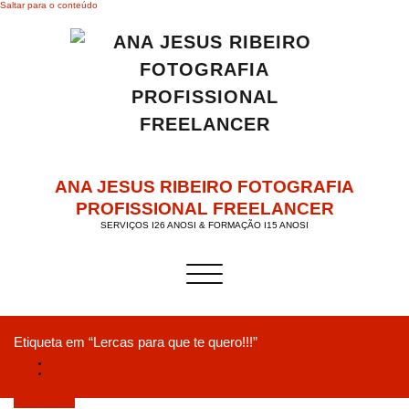
Saltar para o conteúdo
ANA JESUS RIBEIRO FOTOGRAFIA
PROFISSIONAL FREELANCER
SERVIÇOS I26 ANOSI & FORMAÇÃO I15 ANOSI
Alternar a navegação
Etiqueta em “Lercas para que te quero!!!”
Início
Resultados I R.A.M. OFFICECAPHOTO.PT – 8 anos CAPhoto FORMAÇÃO – em
Fotografia de Gastronomia “in loco” em Restaurante O Navegante, Ílhavo
Março 3, 2019