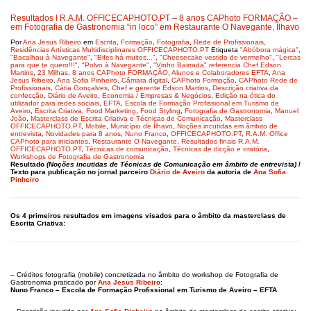
Resultados I R.A.M. OFFICECAPHOTO.PT – 8 anos CAPhoto FORMAÇÃO –
em Fotografia de Gastronomia “in loco” em Restaurante O Navegante, Ílhavo
Por
Ana Jesus Ribeiro
em
Escrita
,
Formação
,
Fotografia
,
Rede de Profissionais
,
Residências Artísticas Multidisciplinares OFFICECAPHOTO.PT
Etiqueta
"Abóbora mágica"
,
"Bacalhau à Navegante"
,
"Bifes há muitos..."
,
"Cheesecake vestido de vermelho"
,
"Lercas
para que te quero!!!"
,
"Polvo à Navegante"
,
"Vinho Bairrada" referencia Chef Edson
Martins
,
23 Milhas
,
8 anos CAPhoto FORMAÇÃO
,
Alunos e Colaboradores EFTA
,
Ana
Jesus Ribeiro
,
Ana Sofia Pinheiro
,
Câmara digital
,
CAPhoto Formação
,
CAPhoto Rede de
Profissionais
,
Cátia Gonçalves
,
Chef e gerente Edson Martins
,
Descrição criativa da
confecção
,
Diário de Aveiro
,
Economia / Empresas & Negócios
,
Edição na ótica do
utilizador para redes sociais
,
EFTA
,
Escola de Formação Profissional em Turismo de
Aveiro
,
Escrita Criativa
,
Food Marketing
,
Food Styling
,
Fotografia de Gastronomia
,
Manuel
João
,
Masterclass de Escrita Criativa e Técnicas de Comunicação
,
Masterclass
OFFICECAPHOTO.PT
,
Mobile
,
Município de Ílhavo
,
Noções incutidas em âmbito de
entrevista
,
Novidades para 8 anos
,
Nuno Franco
,
OFFICECAPHOTO.PT
,
R.A.M. Office
CAPhoto para iniciantes
,
Restaurante O Navegante
,
Resultados finais R.A.M.
OFFICECAPHOTO.PT
,
Técnicas de comunicação
,
Técnicas de dicção e oratória
,
Workshops de Fotografia de Gastronomia
Resultado
(Noções incutidas de Técnicas de Comunicação em âmbito de entrevista)
/
Texto para publicação no jornal parceiro
Diário de Aveiro
da autoria de
Ana Sofia
Pinheiro
Os 4 primeiros resultados em imagens visados para o âmbito da masterclass de
Escrita Criativa:
– Créditos fotografia (mobile) concretizada no âmbito do workshop de Fotografia de
Gastronomia praticado por
Ana Jesus Ribeiro
:
Nuno Franco – Escola de Formação Profissional em Turismo de Aveiro – EFTA