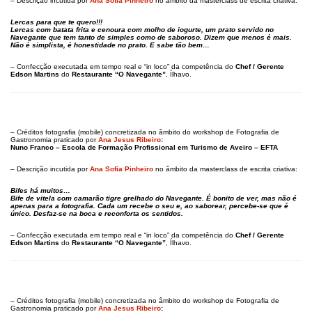
– Descrição incutida por
Ana Sofia Pinheiro
no âmbito da masterclass de escrita criativa:
Lercas para que te quero!!!
Lercas com batata frita e cenoura com molho de iogurte, um prato servido no
Navegante que tem tanto de simples como de saboroso. Dizem que menos é mais.
Não é simplista, é honestidade no prato. E sabe tão bem…
– Confecção executada em tempo real e “in loco” da competência do
Chef / Gerente
Edson Martins
do
Restaurante “O Navegante”
, Ílhavo.
– Créditos fotografia (mobile) concretizada no âmbito do workshop de Fotografia de
Gastronomia praticado por
Ana Jesus Ribeiro
:
Nuno Franco – Escola de Formação Profissional em Turismo de Aveiro – EFTA
– Descrição incutida por
Ana Sofia Pinheiro
no âmbito da masterclass de escrita criativa:
Bifes há muitos…
Bife de vitela com camarão tigre grelhado do Navegante. É bonito de ver, mas não é
apenas para a fotografia. Cada um recebe o seu e, ao saborear, percebe-se que é
único. Desfaz-se na boca e reconforta os sentidos.
– Confecção executada em tempo real e “in loco” da competência do
Chef / Gerente
Edson Martins
do
Restaurante “O Navegante”
, Ílhavo.
– Créditos fotografia (mobile) concretizada no âmbito do workshop de Fotografia de
Gastronomia praticado por
Ana Jesus Ribeiro
: