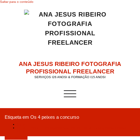
Saltar para o conteúdo
ANA JESUS RIBEIRO FOTOGRAFIA
PROFISSIONAL FREELANCER
SERVIÇOS I26 ANOSI & FORMAÇÃO I15 ANOSI
Alternar a navegação
Etiqueta em Os 4 peixes a concurso
Início
OFFICECAPHOTO.PT representado em “5th Fish & Cooking Aveiro Festival” –
EFTA
Março 20, 2019