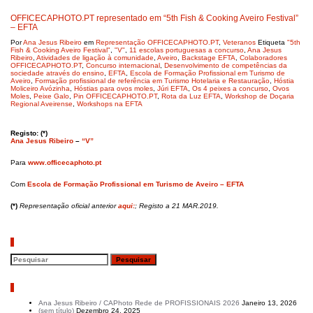
OFFICECAPHOTO.PT representado em “5th Fish & Cooking Aveiro Festival”
– EFTA
Por
Ana Jesus Ribeiro
em
Representação OFFICECAPHOTO.PT
,
Veteranos
Etiqueta
"5th
Fish & Cooking Aveiro Festival"
,
"V"
,
11 escolas portuguesas a concurso
,
Ana Jesus
Ribeiro
,
Atividades de ligação à comunidade
,
Aveiro
,
Backstage EFTA
,
Colaboradores
OFFICECAPHOTO.PT
,
Concurso internacional
,
Desenvolvimento de competências da
sociedade através do ensino
,
EFTA
,
Escola de Formação Profissional em Turismo de
Aveiro
,
Formação profissional de referência em Turismo Hotelaria e Restauração
,
Hóstia
Moliceiro Avózinha
,
Hóstias para ovos moles
,
Júri EFTA
,
Os 4 peixes a concurso
,
Ovos
Moles
,
Peixe Galo
,
Pin OFFICECAPHOTO.PT
,
Rota da Luz EFTA
,
Workshop de Doçaria
Regional Aveirense
,
Workshops na EFTA
Registo: (*)
Ana Jesus Ribeiro
–
“V”
Para
www.officecaphoto.pt
Com
Escola de Formação Profissional em Turismo de Aveiro – EFTA
(*)
Representação oficial anterior
aqui:
; Registo a 21 MAR.2019.
Pesquisar
Artigos recentes
Ana Jesus Ribeiro / CAPhoto Rede de PROFISSIONAIS 2026
Janeiro 13, 2026
(sem título)
Dezembro 24, 2025