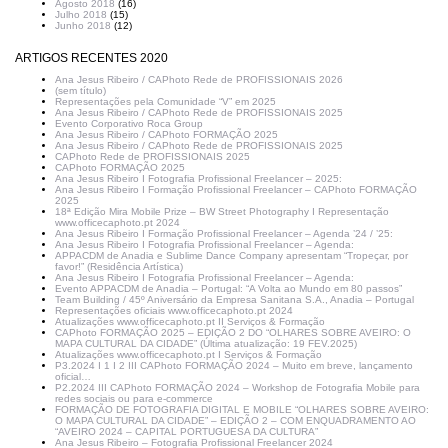
Agosto 2018
(16)
Julho 2018
(15)
Junho 2018
(12)
ARTIGOS RECENTES 2020
Ana Jesus Ribeiro / CAPhoto Rede de PROFISSIONAIS 2026
(sem título)
Representações pela Comunidade “V” em 2025
Ana Jesus Ribeiro / CAPhoto Rede de PROFISSIONAIS 2025
Evento Corporativo Roca Group
Ana Jesus Ribeiro / CAPhoto FORMAÇÃO 2025
Ana Jesus Ribeiro / CAPhoto Rede de PROFISSIONAIS 2025
CAPhoto Rede de PROFISSIONAIS 2025
CAPhoto FORMAÇÃO 2025
Ana Jesus Ribeiro I Fotografia Profissional Freelancer – 2025:
Ana Jesus Ribeiro I Formação Profissional Freelancer – CAPhoto FORMAÇÃO
2025
18ª Edição Mira Mobile Prize – BW Street Photography I Representação
www.officecaphoto.pt 2024
Ana Jesus Ribeiro I Formação Profissional Freelancer – Agenda ’24 / ’25:
Ana Jesus Ribeiro I Fotografia Profissional Freelancer – Agenda:
APPACDM de Anadia e Sublime Dance Company apresentam “Tropeçar, por
favor!” (Residência Artística)
Ana Jesus Ribeiro I Fotografia Profissional Freelancer – Agenda:
Evento APPACDM de Anadia – Portugal: “A Volta ao Mundo em 80 passos”
Team Building / 45º Aniversário da Empresa Sanitana S.A., Anadia – Portugal
Representações oficiais www.officecaphoto.pt 2024
Atualizações www.officecaphoto.pt II Serviços & Formação
CAPhoto FORMAÇÃO 2025 – EDIÇÃO 2 DO “OLHARES SOBRE AVEIRO: O
MAPA CULTURAL DA CIDADE” (Última atualização: 19 FEV.2025)
Atualizações www.officecaphoto.pt I Serviços & Formação
P3.2024 I 1 I 2 III CAPhoto FORMAÇÃO 2024 – Muito em breve, lançamento
oficial…
P2.2024 III CAPhoto FORMAÇÃO 2024 – Workshop de Fotografia Mobile para
redes sociais ou para e-commerce
FORMAÇÃO DE FOTOGRAFIA DIGITAL E MOBILE “OLHARES SOBRE AVEIRO:
O MAPA CULTURAL DA CIDADE” – EDIÇÃO 2 – COM ENQUADRAMENTO AO
“AVEIRO 2024 – CAPITAL PORTUGUESA DA CULTURA”
Ana Jesus Ribeiro – Fotografia Profissional Freelancer 2024