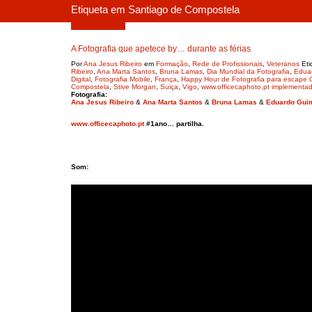
Etiqueta em Santiago de Compostela
Agosto 19, 2019
A Fotografia que apetece by… durante as férias
Por
Ana Jesus Ribeiro
em
Formação
,
Rede de Profissionais
,
Veteranos
Et
Ribeiro
,
Ana Marta Santos
,
Bruna Lamas
,
Dia Mundial da Fotografia
,
Edua
Digital
,
Fotografia Mobile
,
França
,
Happy Hour de Fotografia para esca
Compostela
,
Stive Morgan
,
Suiça
,
Vigo
,
www.officecaphoto.pt implementa
Fotografia:
Ana Jesus Ribeiro
&
Ana Marta Santos
&
Bruna Lamas
&
Eduardo Gui
www.officecaphoto.pt
#1ano… partilha.
Som: