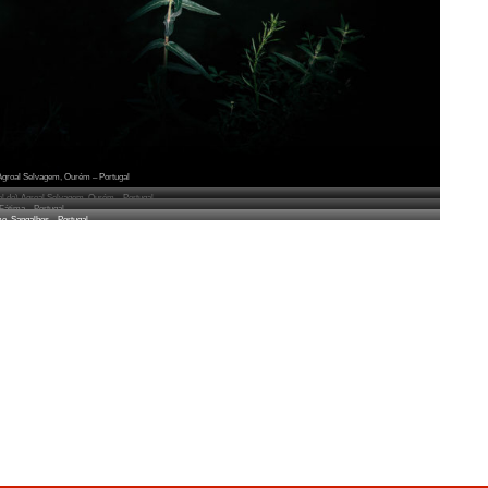
) Agroal Selvagem, Ourém – Portugal
ial do) Agroal Selvagem, Ourém – Portugal
Fátima – Portugal
o, Sangalhos – Portugal