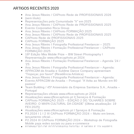
ARTIGOS RECENTES 2020
Ana Jesus Ribeiro / CAPhoto Rede de PROFISSIONAIS 2026
(sem título)
Representações pela Comunidade “V” em 2025
Ana Jesus Ribeiro / CAPhoto Rede de PROFISSIONAIS 2025
Evento Corporativo Roca Group
Ana Jesus Ribeiro / CAPhoto FORMAÇÃO 2025
Ana Jesus Ribeiro / CAPhoto Rede de PROFISSIONAIS 2025
CAPhoto Rede de PROFISSIONAIS 2025
CAPhoto FORMAÇÃO 2025
Ana Jesus Ribeiro I Fotografia Profissional Freelancer – 2025:
Ana Jesus Ribeiro I Formação Profissional Freelancer – CAPhoto
FORMAÇÃO 2025
18ª Edição Mira Mobile Prize – BW Street Photography I
Representação www.officecaphoto.pt 2024
Ana Jesus Ribeiro I Formação Profissional Freelancer – Agenda ’24 /
’25:
Ana Jesus Ribeiro I Fotografia Profissional Freelancer – Agenda:
APPACDM de Anadia e Sublime Dance Company apresentam
“Tropeçar, por favor!” (Residência Artística)
Ana Jesus Ribeiro I Fotografia Profissional Freelancer – Agenda:
Evento APPACDM de Anadia – Portugal: “A Volta ao Mundo em 80
passos”
Team Building / 45º Aniversário da Empresa Sanitana S.A., Anadia –
Portugal
Representações oficiais www.officecaphoto.pt 2024
Atualizações www.officecaphoto.pt II Serviços & Formação
CAPhoto FORMAÇÃO 2025 – EDIÇÃO 2 DO “OLHARES SOBRE
AVEIRO: O MAPA CULTURAL DA CIDADE” (Última atualização: 19
FEV.2025)
Atualizações www.officecaphoto.pt I Serviços & Formação
P3.2024 I 1 I 2 III CAPhoto FORMAÇÃO 2024 – Muito em breve,
lançamento oficial…
P2.2024 III CAPhoto FORMAÇÃO 2024 – Workshop de Fotografia
Mobile para redes sociais ou para e-commerce
FORMAÇÃO DE FOTOGRAFIA DIGITAL E MOBILE “OLHARES
SOBRE AVEIRO: O MAPA CULTURAL DA CIDADE” – EDIÇÃO 2 –
COM ENQUADRAMENTO AO “AVEIRO 2024 – CAPITAL