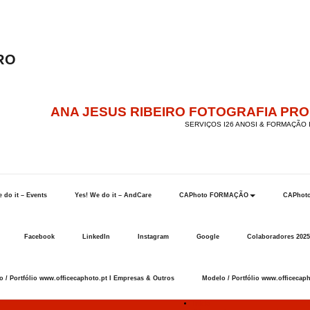
ANA JESUS RIBEIRO FOTOGRAFIA PR
SERVIÇOS I26 ANOSI & FORMAÇÃO I
 do it – Events
Yes! We do it – AndCare
CAPhoto FORMAÇÃO
CAPhot
Facebook
LinkedIn
Instagram
Google
Colaboradores 2025
 / Portfólio www.officecaphoto.pt I Empresas & Outros
Modelo / Portfólio www.officecaph
Início