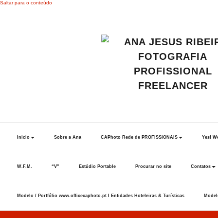
Saltar para o conteúdo
Início
Sobre a Ana
CAPhoto Rede de PROFISSIONAIS
Yes! We
W.F.M.
“V”
Estúdio Portable
Procurar no site
Contatos
Modelo / Portfólio www.officecaphoto.pt I Entidades Hoteleiras & Turísticas
Modelo