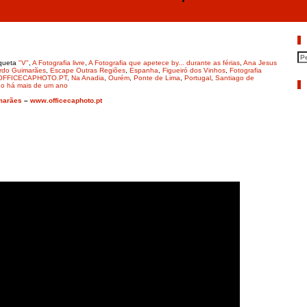
A Fotografia que apetece by… duran
P
iqueta
"V"
,
A Fotografia livre
,
A Fotografia que apetece by... durante as férias
,
Ana Jesus
rdo Guimarães
,
Escape Outras Regiões
,
Espanha
,
Figueiró dos Vinhos
,
Fotografia
pe OFFICECAPHOTO.PT
,
Na Anadia
,
Ourém
,
Ponte de Lima
,
Portugal
,
Santiago de
A
do há mais de um ano
marães
–
www.officecaphoto.pt