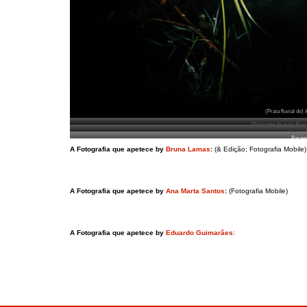
(Praia fluvial do
(Nascente da praia fluv
Paraim
A Fotografia que apetece by
Bruna Lamas
:
(& Edição; Fotografia Mobile)
A Fotografia que apetece by
Ana Marta Santos
:
(Fotografia Mobile)
A Fotografia que apetece by
Eduardo Guimarães
: