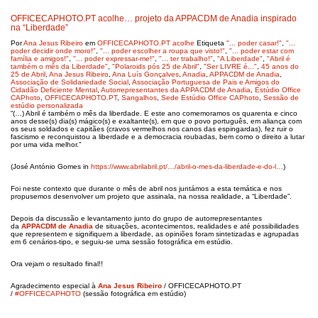
OFFICECAPHOTO.PT acolhe… projeto da APPACDM de Anadia inspirado
na “Liberdade”
Por
Ana Jesus Ribeiro
em
OFFICECAPHOTO.PT acolhe
Etiqueta
"... poder casar!"
,
"...
poder decidir onde moro!"
,
"... poder escolher a roupa que visto!"
,
"... poder estar com
família e amigos!"
,
"... poder expressar-me!"
,
"... ter trabalho!"
,
"A Liberdade"
,
"Abril é
também o mês da Liberdade"
,
"Polaroids pós 25 de Abril"
,
"Ser LIVRE é..."
,
45 anos do
25 de Abril
,
Ana Jesus Ribeiro
,
Ana Luís Gonçalves
,
Anadia
,
APPACDM de Anadia
,
Associação de Solidariedade Social
,
Associação Portuguesa de Pais e Amigos do
Cidadão Deficiente Mental
,
Autorrepresentantes da APPACDM de Anadia
,
Estúdio Office
CAPhoto
,
OFFICECAPHOTO.PT
,
Sangalhos
,
Sede Estúdio Office CAPhoto
,
Sessão de
estúdio personalizada
“(…) Abril é também o mês da liberdade. E este ano comemoramos os quarenta e cinco
anos desse(s) dia(s) mágico(s) e exaltante(s), em que o povo português, em aliança com
os seus soldados e capitães (cravos vermelhos nos canos das espingardas), fez ruir o
fascismo e reconquistou a liberdade e a democracia roubadas, bem como o direito a lutar
por uma vida melhor.”
(José António Gomes in
https://www.abrilabril.pt/…/abril-o-mes-da-liberdade-e-do-l…
)
Foi neste contexto que durante
o mês de abril nos juntámos a esta temática e nos
propusemos desenvolver um projeto que assinala, na nossa realidade, a “Liberdade”.
Depois da discussão e levantamento junto do grupo de autorrepresentantes
da
APPACDM de Anadia
de situações, acontecimentos, realidades e até possibilidades
que representem e signifiquem a liberdade, as opiniões foram sintetizadas e agrupadas
em 6 cenários-tipo, e seguiu-se uma sessão fotográfica em estúdio.
Ora vejam o resultado final!!
Agradecimento especial à
Ana Jesus Ribeiro
/ OFFICECAPHOTO.PT
/
#
OFFICECAPHOTO
(sessão fotográfica em estúdio)