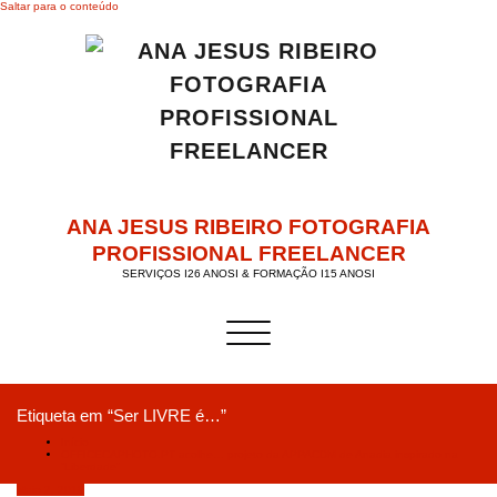
Saltar para o conteúdo
ANA JESUS RIBEIRO FOTOGRAFIA
PROFISSIONAL FREELANCER
SERVIÇOS I26 ANOSI & FORMAÇÃO I15 ANOSI
Alternar a navegação
Etiqueta em “Ser LIVRE é…”
Início
OFFICECAPHOTO.PT acolhe… projeto da APPACDM de Anadia inspirado na
“Liberdade”
Maio 2, 2019