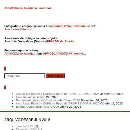
APPACDM de Anadia
in
Facebook
Fotografia e edição
(“polaroid”)
em
Estúdio Office CAPhoto
(sede)
:
Ana Jesus Ribeiro
Assistente de Fotografia pelo projeto:
Ana Luís Gonçalves (Dra.) –
APPACDM de Anadia
Fotomontagem e letring:
APPACDM de Anadia
… em
OFFICECAPHOTO.PT acolhe…
Pesquisar
Artigos recentes
Ana Jesus Ribeiro / CAPhoto Rede de PROFISSIONAIS 2026
Janeiro 13, 2026
(sem título)
Dezembro 24, 2025
Representações pela Comunidade “V” em 2025
Novembro 30, 2025
Ana Jesus Ribeiro / CAPhoto Rede de PROFISSIONAIS 2025
Outubro 2, 2025
Evento Corporativo Roca Group
Junho 27, 2025
ARQUIVO DESDE JUN.2018
Janeiro 2026
(1)
Dezembro 2025
(1)