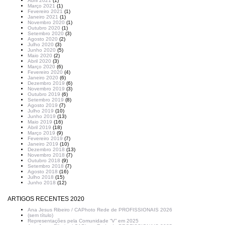
Abril 2021
(1)
Março 2021
(1)
Fevereiro 2021
(1)
Janeiro 2021
(1)
Novembro 2020
(1)
Outubro 2020
(1)
Setembro 2020
(3)
Agosto 2020
(2)
Julho 2020
(3)
Junho 2020
(5)
Maio 2020
(2)
Abril 2020
(3)
Março 2020
(6)
Fevereiro 2020
(4)
Janeiro 2020
(6)
Dezembro 2019
(6)
Novembro 2019
(3)
Outubro 2019
(6)
Setembro 2019
(8)
Agosto 2019
(7)
Julho 2019
(10)
Junho 2019
(13)
Maio 2019
(16)
Abril 2019
(18)
Março 2019
(9)
Fevereiro 2019
(7)
Janeiro 2019
(10)
Dezembro 2018
(13)
Novembro 2018
(7)
Outubro 2018
(9)
Setembro 2018
(7)
Agosto 2018
(16)
Julho 2018
(15)
Junho 2018
(12)
ARTIGOS RECENTES 2020
Ana Jesus Ribeiro / CAPhoto Rede de PROFISSIONAIS 2026
(sem título)
Representações pela Comunidade “V” em 2025