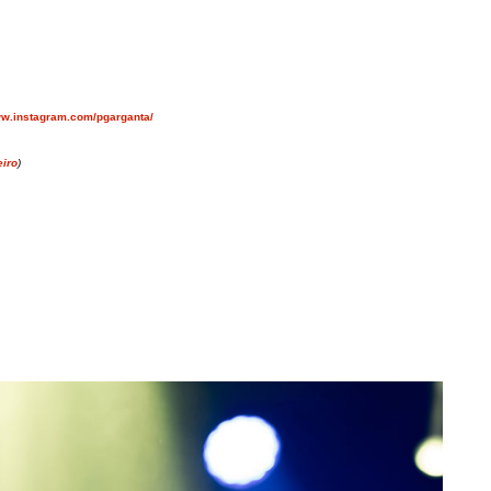
ww.instagram.com/pgarganta/
eiro
)