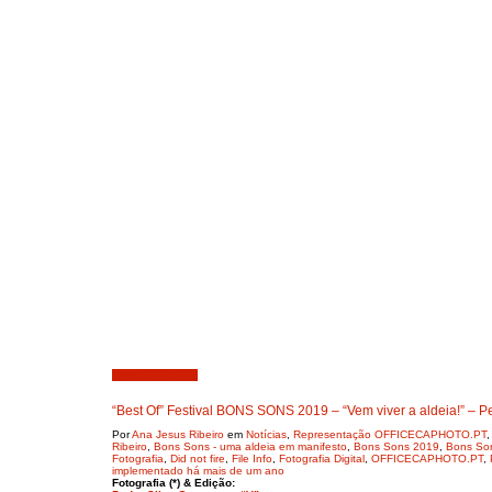
Agosto 19, 2019
“Best Of” Festival BONS SONS 2019 – “Vem viver a aldeia!” – P
Por
Ana Jesus Ribeiro
em
Notícias
,
Representação OFFICECAPHOTO.PT
Ribeiro
,
Bons Sons - uma aldeia em manifesto
,
Bons Sons 2019
,
Bons Son
Fotografia
,
Did not fire
,
File Info
,
Fotografia Digital
,
OFFICECAPHOTO.PT
,
implementado há mais de um ano
Fotografia (*) & Edição: