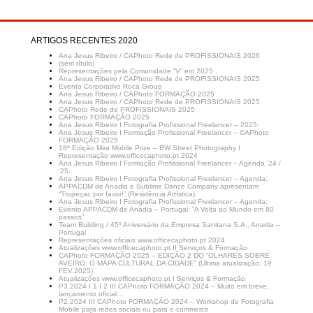
ARTIGOS RECENTES 2020
Ana Jesus Ribeiro / CAPhoto Rede de PROFISSIONAIS 2026
(sem título)
Representações pela Comunidade “V” em 2025
Ana Jesus Ribeiro / CAPhoto Rede de PROFISSIONAIS 2025
Evento Corporativo Roca Group
Ana Jesus Ribeiro / CAPhoto FORMAÇÃO 2025
Ana Jesus Ribeiro / CAPhoto Rede de PROFISSIONAIS 2025
CAPhoto Rede de PROFISSIONAIS 2025
CAPhoto FORMAÇÃO 2025
Ana Jesus Ribeiro I Fotografia Profissional Freelancer – 2025:
Ana Jesus Ribeiro I Formação Profissional Freelancer – CAPhoto
FORMAÇÃO 2025
18ª Edição Mira Mobile Prize – BW Street Photography I
Representação www.officecaphoto.pt 2024
Ana Jesus Ribeiro I Formação Profissional Freelancer – Agenda ’24 /
’25:
Ana Jesus Ribeiro I Fotografia Profissional Freelancer – Agenda:
APPACDM de Anadia e Sublime Dance Company apresentam
“Tropeçar, por favor!” (Residência Artística)
Ana Jesus Ribeiro I Fotografia Profissional Freelancer – Agenda:
Evento APPACDM de Anadia – Portugal: “A Volta ao Mundo em 80
passos”
Team Building / 45º Aniversário da Empresa Sanitana S.A., Anadia –
Portugal
Representações oficiais www.officecaphoto.pt 2024
Atualizações www.officecaphoto.pt II Serviços & Formação
CAPhoto FORMAÇÃO 2025 – EDIÇÃO 2 DO “OLHARES SOBRE
AVEIRO: O MAPA CULTURAL DA CIDADE” (Última atualização: 19
FEV.2025)
Atualizações www.officecaphoto.pt I Serviços & Formação
P3.2024 I 1 I 2 III CAPhoto FORMAÇÃO 2024 – Muito em breve,
lançamento oficial…
P2.2024 III CAPhoto FORMAÇÃO 2024 – Workshop de Fotografia
Mobile para redes sociais ou para e-commerce