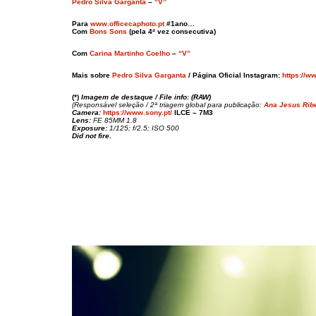
Pedro Silva Garganta
–
“V”
Para
www.officecaphoto.pt
#1ano…
Com
Bons Sons
(pela 4ª vez consecutiva)
Com
Carina Martinho Coelho
–
“V”
Mais sobre
Pedro Silva Garganta
/ Página Oficial Instagram:
https://w
(*)
Imagem de destaque
/ File info:
(RAW)
(Responsável seleção / 2ª triagem global para publicação:
Ana Jesus Rib
Camera:
https://www.sony.pt/
ILCE – 7M3
Lens:
FE 85MM 1.8
Exposure:
1/125; f/2.5; ISO 500
Did not fire.