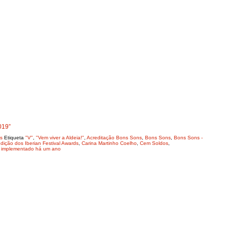
019”
s
Etiqueta
"V"
,
"Vem viver a Aldeia!"
,
Acreditação Bons Sons
,
Bons Sons
,
Bons Sons -
dição dos Iberian Festival Awards
,
Carina Martinho Coelho
,
Cem Soldos
,
t implementado há um ano