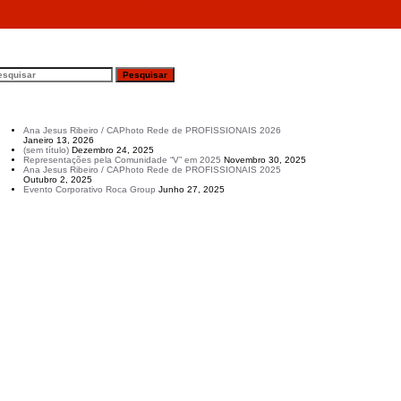
– “Vem viver a aldeia!” – Carina Martinho Coelho
esquisar
rtigos recentes
Ana Jesus Ribeiro / CAPhoto Rede de PROFISSIONAIS 2026
Janeiro 13, 2026
(sem título)
Dezembro 24, 2025
Representações pela Comunidade “V” em 2025
Novembro 30, 2025
Ana Jesus Ribeiro / CAPhoto Rede de PROFISSIONAIS 2025
Outubro 2, 2025
Evento Corporativo Roca Group
Junho 27, 2025