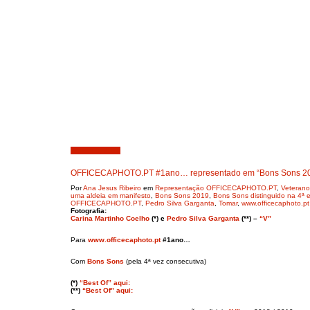
Agosto 6, 2019
OFFICECAPHOTO.PT #1ano… representado em “Bons Sons 2
Por
Ana Jesus Ribeiro
em
Representação OFFICECAPHOTO.PT
,
Veterano
uma aldeia em manifesto
,
Bons Sons 2019
,
Bons Sons distinguido na 4ª e
OFFICECAPHOTO.PT
,
Pedro Silva Garganta
,
Tomar
,
www.officecaphoto.p
Fotografia:
Carina Martinho Coelho
(*) e
Pedro Silva Garganta
(**)
–
“V”
Para
www.officecaphoto.pt
#1ano…
Com
Bons Sons
(pela 4ª vez consecutiva)
(*)
“Best Of” aqui:
(**)
“Best Of” aqui: