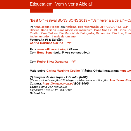
Etiqueta em "Vem viver a Aldeia!"
Agosto 19, 2019
“Best Of” Festival BONS SONS 2019 – “Vem viver a aldeia!” – C
Por
Ana Jesus Ribeiro
em
Notícias
,
Representação OFFICECAPHOTO.PT
Ribeiro
,
Bons Sons - uma aldeia em manifesto
,
Bons Sons 2019
,
Bons Son
Coelho
,
Cem Soldos
,
Dia Mundial da Fotografia
,
Did not fire
,
File Info
,
Foto
implementado há mais de um ano
Fotografia (*) & Edição:
Carina Martinho Coelho
–
“V”
Para
www.officecaphoto.pt
#1ano…
Com
Bons Sons
(pela 4ª vez consecutiva)
Com
Pedro Silva Garganta
–
“V”
Mais sobre
Carina Martinho Coelho
/
Página Oficial Instagram:
https:/
(*)
Imagem de destaque
/ File info:
(RAW)
(Responsável seleção / 2ª triagem global para publicação:
Ana Jesus Rib
Camera:
https://www.canon.pt/
EOS 600D
Lens:
Sigma 24X70MM 2.8
Exposure:
1/320; f/5; ISO 200
Did not fire.