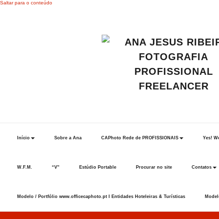
Saltar para o conteúdo
Início
Sobre a Ana
CAPhoto Rede de PROFISSIONAIS
Yes! We
W.F.M.
“V”
Estúdio Portable
Procurar no site
Contatos
Modelo / Portfólio www.officecaphoto.pt I Entidades Hoteleiras & Turísticas
Modelo