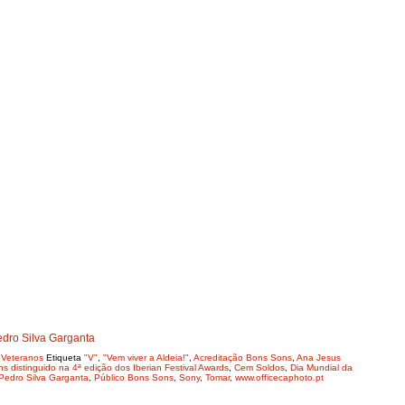
edro Silva Garganta
,
Veteranos
Etiqueta
"V"
,
"Vem viver a Aldeia!"
,
Acreditação Bons Sons
,
Ana Jesus
s distinguido na 4ª edição dos Iberian Festival Awards
,
Cem Soldos
,
Dia Mundial da
Pedro Silva Garganta
,
Público Bons Sons
,
Sony
,
Tomar
,
www.officecaphoto.pt