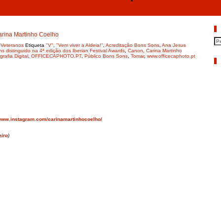
“Best Of” Festival BONS SONS 2019 
P
arina Martinho Coelho
,
Veteranos
Etiqueta
"V"
,
"Vem viver a Aldeia!"
,
Acreditação Bons Sons
,
Ana Jesus
s distinguido na 4ª edição dos Iberian Festival Awards
,
Canon
,
Carina Martinho
grafia Digital
,
OFFICECAPHOTO.PT
,
Público Bons Sons
,
Tomar
,
www.officecaphoto.pt
A
/www.instagram.com/carinamartinhocoelho/
eiro
)