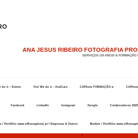
ANA JESUS RIBEIRO FOTOGRAFIA PR
SERVIÇOS I26 ANOSI & FORMAÇÃO I
 do it – Events
Yes! We do it – AndCare
CAPhoto FORMAÇÃO
CAPhot
Facebook
LinkedIn
Instagram
Google
Colaboradores 2025
 / Portfólio www.officecaphoto.pt I Empresas & Outros
Modelo / Portfólio www.officecaph
Início