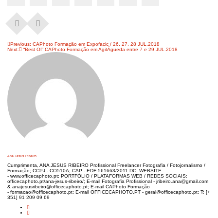
Navegação
Previous:
CAPhoto Formação em Expofacic / 26, 27, 28 JUL.2018
Next:
“Best Of” CAPhoto Formação em AgitÁgueda entre 7 e 29 JUL.2018
de
artigos
Ana Jesus Ribeiro
Cumprimenta, ANA JESUS RIBEIRO Profissional Freelancer Fotografia / Fotojornalismo /
Formação; CCPJ - CO510A; CAP - EDF 561663/2011 DC; WEBSITE
- www.officecaphoto.pt; PORTFÓLIO / PLATAFORMAS WEB / REDES SOCIAIS:
officecaphoto.pt/ana-jesus-ribeiro/; E-mail Fotografia Profissional - jribeiro.ana@gmail.com
& anajesusribeiro@officecaphoto.pt; E-mail CAPhoto Formação
- formacao@officecaphoto.pt; E-mail OFFICECAPHOTO.PT - geral@officecaphoto.pt; T: [+
351] 91 209 09 69