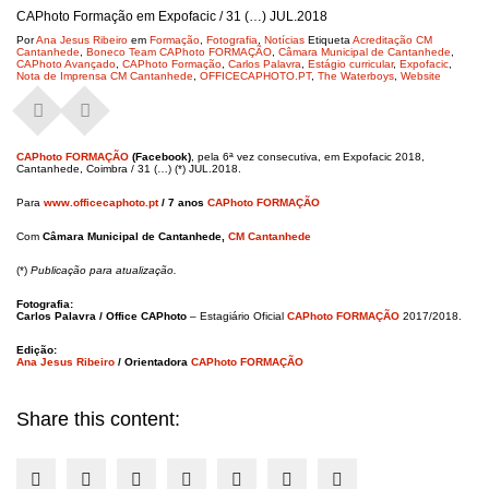
CAPhoto Formação em Expofacic / 31 (…) JUL.2018
Por
Ana Jesus Ribeiro
em
Formação
,
Fotografia
,
Notícias
Etiqueta
Acreditação CM
Cantanhede
,
Boneco Team CAPhoto FORMAÇÃO
,
Câmara Municipal de Cantanhede
,
CAPhoto Avançado
,
CAPhoto Formação
,
Carlos Palavra
,
Estágio curricular
,
Expofacic
,
Nota de Imprensa CM Cantanhede
,
OFFICECAPHOTO.PT
,
The Waterboys
,
Website
CAPhoto FORMAÇÃO
(Facebook)
, pela 6ª vez consecutiva, em Expofacic 2018,
Cantanhede, Coimbra / 31 (…) (*) JUL.2018.
Para
www.officecaphoto.pt
/ 7 anos
CAPhoto FORMAÇÃO
Com
Câmara Municipal de Cantanhede,
CM Cantanhede
(*)
Publicação para
atualização.
Fotografia:
Carlos Palavra / Office CAPhoto
– Estagiário Oficial
CAPhoto FORMAÇÃO
2017/2018.
Edição:
Ana Jesus Ribeiro
/ Orientadora
CAPhoto FORMAÇÃO
Share this content: