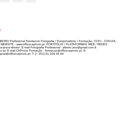
8
IRO Profissional Freelancer Fotografia / Fotojornalismo / Formação; CCPJ - CO510A;
; WEBSITE - www.officecaphoto.pt; PORTFÓLIO / PLATAFORMAS WEB / REDES
-jesus-ribeiro/; E-mail Fotografia Profissional - jribeiro.ana@gmail.com &
to.pt; E-mail CAPhoto Formação - formacao@officecaphoto.pt; E-
al@officecaphoto.pt; T: [+ 351] 91 209 09 69