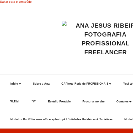
Saltar para o conteúdo
Início
Sobre a Ana
CAPhoto Rede de PROFISSIONAIS
Yes! We
W.F.M.
“V”
Estúdio Portable
Procurar no site
Contatos
Modelo / Portfólio www.officecaphoto.pt I Entidades Hoteleiras & Turísticas
Modelo