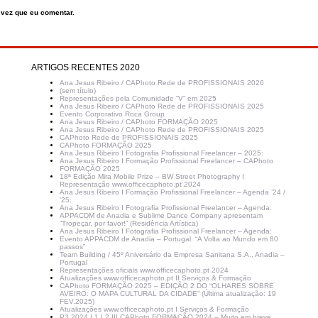
 vez que eu comentar.
ARTIGOS RECENTES 2020
Ana Jesus Ribeiro / CAPhoto Rede de PROFISSIONAIS 2026
(sem título)
Representações pela Comunidade “V” em 2025
Ana Jesus Ribeiro / CAPhoto Rede de PROFISSIONAIS 2025
Evento Corporativo Roca Group
Ana Jesus Ribeiro / CAPhoto FORMAÇÃO 2025
Ana Jesus Ribeiro / CAPhoto Rede de PROFISSIONAIS 2025
CAPhoto Rede de PROFISSIONAIS 2025
CAPhoto FORMAÇÃO 2025
Ana Jesus Ribeiro I Fotografia Profissional Freelancer – 2025:
Ana Jesus Ribeiro I Formação Profissional Freelancer – CAPhoto
FORMAÇÃO 2025
18ª Edição Mira Mobile Prize – BW Street Photography I
Representação www.officecaphoto.pt 2024
Ana Jesus Ribeiro I Formação Profissional Freelancer – Agenda ’24 /
’25:
Ana Jesus Ribeiro I Fotografia Profissional Freelancer – Agenda:
APPACDM de Anadia e Sublime Dance Company apresentam
“Tropeçar, por favor!” (Residência Artística)
Ana Jesus Ribeiro I Fotografia Profissional Freelancer – Agenda:
Evento APPACDM de Anadia – Portugal: “A Volta ao Mundo em 80
passos”
Team Building / 45º Aniversário da Empresa Sanitana S.A., Anadia –
Portugal
Representações oficiais www.officecaphoto.pt 2024
Atualizações www.officecaphoto.pt II Serviços & Formação
CAPhoto FORMAÇÃO 2025 – EDIÇÃO 2 DO “OLHARES SOBRE
AVEIRO: O MAPA CULTURAL DA CIDADE” (Última atualização: 19
FEV.2025)
Atualizações www.officecaphoto.pt I Serviços & Formação
P3.2024 I 1 I 2 III CAPhoto FORMAÇÃO 2024 – Muito em breve,