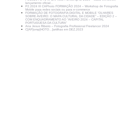
lançamento oficial…
P2.2024 III CAPhoto FORMAÇÃO 2024 – Workshop de Fotografia
Mobile para redes sociais ou para e-commerce
FORMAÇÃO DE FOTOGRAFIA DIGITAL E MOBILE “OLHARES
SOBRE AVEIRO: O MAPA CULTURAL DA CIDADE” – EDIÇÃO 2 –
COM ENQUADRAMENTO AO “AVEIRO 2024 – CAPITAL
PORTUGUESA DA CULTURA”
Ana Jesus Ribeiro – Fotografia Profissional Freelancer 2024
C[AP]omp[HOTO…]artilhas em DEZ.2023