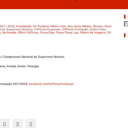
“Best Of” CAPhoto Formação em S
P
017 / 2018
,
Acreditação SX Poutena
,
Albino Leite
,
Ana Jesus Ribeiro
,
Boneco Team
 de Supercross Noturno
,
CAPhoto Avançado
,
CAPhoto Formação
,
Carlos Pinto
,
s
,
Na Anadia
,
Office CAPhoto
,
Prova Elite
,
Prova Flying Lap
,
Sliders de Imagens
,
SX
A
 / Campeonato Nacional de Supercross Noturno.
a, Anadia, Aveiro, Portugal.
o Formação 2017/2018,
facebook.com/CAPhotoFormacao