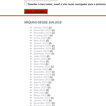
Guardar o meu nome, email e site neste navegador para a próxima
ARQUIVO DESDE JUN.2018
Janeiro 2026
(1)
Dezembro 2025
(1)
Novembro 2025
(1)
Outubro 2025
(1)
Junho 2025
(1)
Maio 2025
(2)
Janeiro 2025
(2)
Dezembro 2024
(2)
Novembro 2024
(1)
Outubro 2024
(2)
Setembro 2024
(1)
Julho 2024
(2)
Junho 2024
(1)
Maio 2024
(2)
Abril 2024
(1)
Fevereiro 2024
(1)
Janeiro 2024
(4)
Dezembro 2023
(1)
Novembro 2023
(1)
Outubro 2023
(1)
Setembro 2023
(2)
Agosto 2023
(1)
Julho 2023
(2)
Junho 2023
(1)
Maio 2023
(3)
Abril 2023
(2)
Março 2023
(4)
Fevereiro 2023
(1)
Janeiro 2023
(1)
Dezembro 2022
(2)
Novembro 2022
(1)