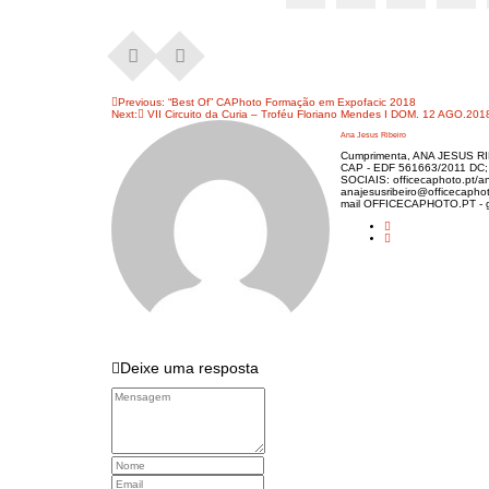
Navegação
Previous:
“Best Of” CAPhoto Formação em Expofacic 2018
Next:
VII Circuito da Curia – Troféu Floriano Mendes I DOM. 12 AGO.201
de
Ana Jesus Ribeiro
artigos
Cumprimenta, ANA JESUS RIBE
CAP - EDF 561663/2011 DC
SOCIAIS: officecaphoto.pt/ana
anajesusribeiro@officecapho
mail OFFICECAPHOTO.PT - ger
Deixe uma resposta