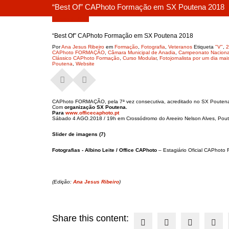
“Best Of” CAPhoto Formação em SX Poutena 2018
Agosto 9, 2018
“Best Of” CAPhoto Formação em SX Poutena 2018
Por
Ana Jesus Ribeiro
em
Formação
,
Fotografia
,
Veteranos
Etiqueta
"V"
,
2
CAPhoto FORMAÇÃO
,
Câmara Municipal de Anadia
,
Campeonato Nacional
Clássico CAPhoto Formação
,
Curso Modular
,
Fotojornalista por um dia mai
Poutena
,
Website
CAPhoto FORMAÇÃO, pela 7ª vez consecutiva, acreditado no SX Poutena
Com
organização SX Poutena.
Para
www.officecaphoto.pt
Sábado 4 AGO.2018 / 19h em Crossódromo do Areeiro Nelson Alves, Pouten
Slider de imagens (7)
Fotografias -
Albino Leite / Office CAPhoto
– Estagiário Oficial CAPhot
(Edição:
Ana Jesus Ribeiro
)
Share this content: