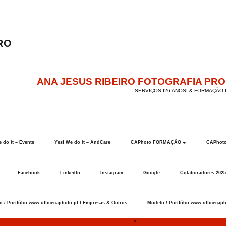
ANA JESUS RIBEIRO FOTOGRAFIA PR
SERVIÇOS I26 ANOSI & FORMAÇÃO I
 do it – Events
Yes! We do it – AndCare
CAPhoto FORMAÇÃO
CAPhot
Facebook
LinkedIn
Instagram
Google
Colaboradores 2025
 / Portfólio www.officecaphoto.pt I Empresas & Outros
Modelo / Portfólio www.officecaph
Início