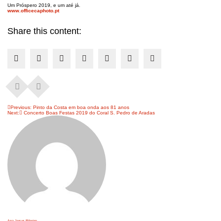
Um Próspero 2019, e um até já.
www.officecaphoto.pt
Share this content:
Navegação
Previous:
Pinto da Costa em boa onda aos 81 anos
Next:
Concerto Boas Festas 2019 do Coral S. Pedro de Aradas
de
artigos
Ana Jesus Ribeiro