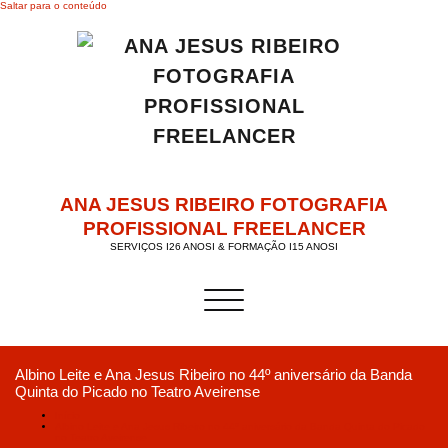
Saltar para o conteúdo
ANA JESUS RIBEIRO FOTOGRAFIA
PROFISSIONAL FREELANCER
SERVIÇOS I26 ANOSI & FORMAÇÃO I15 ANOSI
Alternar a navegação
Albino Leite e Ana Jesus Ribeiro no 44º aniversário da Banda
Quinta do Picado no Teatro Aveirense
Início
Albino Leite e Ana Jesus Ribeiro no 44º aniversário da Banda Quinta do Picado
no Teatro Aveirense