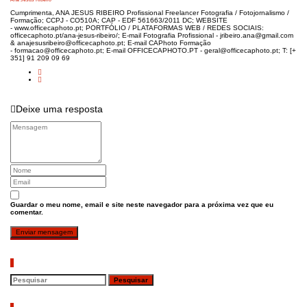
Cumprimenta, ANA JESUS RIBEIRO Profissional Freelancer Fotografia / Fotojornalismo /
Formação; CCPJ - CO510A; CAP - EDF 561663/2011 DC; WEBSITE
- www.officecaphoto.pt; PORTFÓLIO / PLATAFORMAS WEB / REDES SOCIAIS:
officecaphoto.pt/ana-jesus-ribeiro/; E-mail Fotografia Profissional - jribeiro.ana@gmail.com
& anajesusribeiro@officecaphoto.pt; E-mail CAPhoto Formação
- formacao@officecaphoto.pt; E-mail OFFICECAPHOTO.PT - geral@officecaphoto.pt; T: [+
351] 91 209 09 69
Deixe uma resposta
Guardar o meu nome, email e site neste navegador para a próxima vez que eu
comentar.
Pesquisar