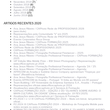
Novembro 2018
(7)
Outubro 2018
(9)
Setembro 2018
(7)
Agosto 2018
(16)
Julho 2018
(15)
Junho 2018
(12)
ARTIGOS RECENTES 2020
Ana Jesus Ribeiro / CAPhoto Rede de PROFISSIONAIS 2026
(sem título)
Representações pela Comunidade “V” em 2025
Ana Jesus Ribeiro / CAPhoto Rede de PROFISSIONAIS 2025
Evento Corporativo Roca Group
Ana Jesus Ribeiro / CAPhoto FORMAÇÃO 2025
Ana Jesus Ribeiro / CAPhoto Rede de PROFISSIONAIS 2025
CAPhoto Rede de PROFISSIONAIS 2025
CAPhoto FORMAÇÃO 2025
Ana Jesus Ribeiro I Fotografia Profissional Freelancer – 2025:
Ana Jesus Ribeiro I Formação Profissional Freelancer – CAPhoto FORMAÇÃO
2025
18ª Edição Mira Mobile Prize – BW Street Photography I Representação
www.officecaphoto.pt 2024
Ana Jesus Ribeiro I Formação Profissional Freelancer – Agenda ’24 / ’25:
Ana Jesus Ribeiro I Fotografia Profissional Freelancer – Agenda:
APPACDM de Anadia e Sublime Dance Company apresentam “Tropeçar, por
favor!” (Residência Artística)
Ana Jesus Ribeiro I Fotografia Profissional Freelancer – Agenda:
Evento APPACDM de Anadia – Portugal: “A Volta ao Mundo em 80 passos”
Team Building / 45º Aniversário da Empresa Sanitana S.A., Anadia – Portugal
Representações oficiais www.officecaphoto.pt 2024
Atualizações www.officecaphoto.pt II Serviços & Formação
CAPhoto FORMAÇÃO 2025 – EDIÇÃO 2 DO “OLHARES SOBRE AVEIRO: O
MAPA CULTURAL DA CIDADE” (Última atualização: 19 FEV.2025)
Atualizações www.officecaphoto.pt I Serviços & Formação
P3.2024 I 1 I 2 III CAPhoto FORMAÇÃO 2024 – Muito em breve, lançamento
oficial…
P2.2024 III CAPhoto FORMAÇÃO 2024 – Workshop de Fotografia Mobile para
redes sociais ou para e-commerce
FORMAÇÃO DE FOTOGRAFIA DIGITAL E MOBILE “OLHARES SOBRE AVEIRO: