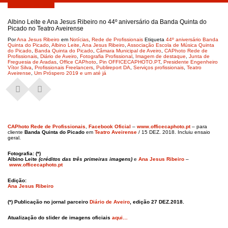
Dezembro 28, 2018
Albino Leite e Ana Jesus Ribeiro no 44º aniversário da Banda Quinta do
Picado no Teatro Aveirense
Por
Ana Jesus Ribeiro
em
Notícias
,
Rede de Profissionais
Etiqueta
44º aniversário Banda
Quinta do Picado
,
Albino Leite
,
Ana Jesus Ribeiro
,
Associação Escola de Música Quinta
do Picado
,
Banda Quinta do Picado
,
Câmara Municipal de Aveiro
,
CAPhoto Rede de
Profissionais
,
Diário de Aveiro
,
Fotografia Profissional
,
Imagem de destaque
,
Junta de
Freguesia de Aradas
,
Office CAPhoto
,
Pin OFFICECAPHOTO.PT
,
Presidente Engenheiro
Vítor Silva
,
Profissionais Freelancers
,
Publireport DA
,
Serviços profissionais
,
Teatro
Aveirense
,
Um Próspero 2019 e um até já
CAPhoto Rede de Profissionais
,
Facebook Oficial
–
www.officecaphoto.pt
– para
cliente
Banda Quinta do Picado
em
Teatro Aveirense
/ 15 DEZ. 2018. Incluiu ensaio
geral.
Fotografia: (*)
Albino Leite
(créditos das três primeiras imagens)
e
Ana Jesus Ribeiro
–
www.officecaphoto.pt
Edição:
Ana Jesus Ribeiro
(*) Publicação no jornal parceiro
Diário de Aveiro
, edição 27 DEZ.2018.
Atualização do slider de imagens oficiais
aqui…