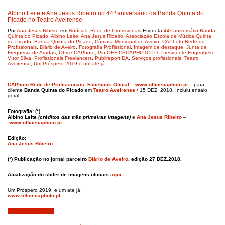
Albino Leite e Ana Jesus Ribeiro no 44º aniversário da Banda Quinta do
Picado no Teatro Aveirense
Por
Ana Jesus Ribeiro
em
Notícias
,
Rede de Profissionais
Etiqueta
44º aniversário Banda
Quinta do Picado
,
Albino Leite
,
Ana Jesus Ribeiro
,
Associação Escola de Música Quinta
do Picado
,
Banda Quinta do Picado
,
Câmara Municipal de Aveiro
,
CAPhoto Rede de
Profissionais
,
Diário de Aveiro
,
Fotografia Profissional
,
Imagem de destaque
,
Junta de
Freguesia de Aradas
,
Office CAPhoto
,
Pin OFFICECAPHOTO.PT
,
Presidente Engenheiro
Vítor Silva
,
Profissionais Freelancers
,
Publireport DA
,
Serviços profissionais
,
Teatro
Aveirense
,
Um Próspero 2019 e um até já
CAPhoto Rede de Profissionais
,
Facebook Oficial
–
www.officecaphoto.pt
– para
cliente
Banda Quinta do Picado
em
Teatro Aveirense
/ 15 DEZ. 2018. Incluiu ensaio
geral.
Fotografia: (*)
Albino Leite
(créditos das três primeiras imagens)
e
Ana Jesus Ribeiro
–
www.officecaphoto.pt
Edição:
Ana Jesus Ribeiro
(*) Publicação no jornal parceiro
Diário de Aveiro
, edição 27 DEZ.2018.
Atualização do slider de imagens oficiais
aqui…
Um Próspero 2019, e um até já.
www.officecaphoto.pt
Dezembro 18, 2018