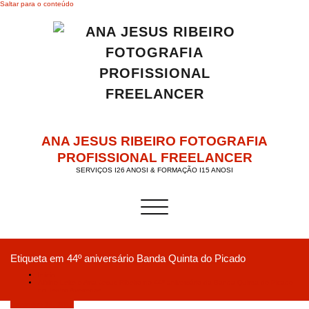
Saltar para o conteúdo
ANA JESUS RIBEIRO FOTOGRAFIA
PROFISSIONAL FREELANCER
SERVIÇOS I26 ANOSI & FORMAÇÃO I15 ANOSI
Alternar a navegação
Etiqueta em 44º aniversário Banda Quinta do Picado
Início
Albino Leite e Ana Jesus Ribeiro no 44º aniversário da Banda Quinta do Picado
no Teatro Aveirense
Dezembro 28, 2018