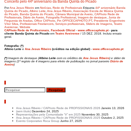
Concerto pelo 44º aniversário da Banda Quinta do Picado
Por
Ana Jesus Ribeiro
em
Notícias
,
Rede de Profissionais
Etiqueta
44º aniversário Banda
Quinta do Picado
,
Albino Leite
,
Ana Jesus Ribeiro
,
Associação Escola de Música Quinta
do Picado
,
Banda Quinta do Picado
,
Câmara Municipal de Aveiro
,
CAPhoto Rede de
Profissionais
,
Diário de Aveiro
,
Fotografia Profissional
,
Imagem de destaque
,
Junta de
Freguesia de Aradas
,
Office CAPhoto
,
Pin OFFICECAPHOTO.PT
,
Presidente Engenheiro
Vítor Silva
,
Profissionais Freelancers
,
Serviços profissionais
,
Sliders de Imagens
,
Teatro
Aveirense
,
Website
CAPhoto Rede de Profissionais
,
Facebook Oficial
-
www.officecaphoto.pt
-
para
cliente Banda Quinta do Picado
em
Teatro Aveirense
/ 15 DEZ. 2018. Incluiu ensaio
geral.
Fotografia: (*)
Albino Leite
e
Ana Jesus Ribeiro
(créditos na edição global)
-
www.officecaphoto.pt
(*)
Imagem de destaque (
Albino Leite
com os créditos de
Ana Jesus Ribeiro
) e slider de
imagens (1º registo de 4 imagens para efeito de publicação no jornal parceiro
Diário de
Aveiro
)
Pesquisar
Artigos recentes
Ana Jesus Ribeiro / CAPhoto Rede de PROFISSIONAIS 2026
Janeiro 13, 2026
(sem título)
Dezembro 24, 2025
Representações pela Comunidade “V” em 2025
Novembro 30, 2025
Ana Jesus Ribeiro / CAPhoto Rede de PROFISSIONAIS 2025
Outubro 2, 2025
Evento Corporativo Roca Group
Junho 27, 2025