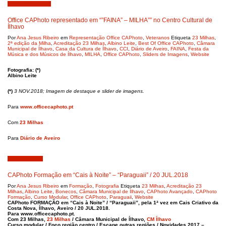
Novembro 9, 2018
Office CAPhoto representado em “”FAINA” – MILHA”” no Centro Cultural de
Ílhavo
Por
Ana Jesus Ribeiro
em
Representação Office CAPhoto
,
Veteranos
Etiqueta
23 Milhas
,
2ª edição da Milha
,
Acreditação 23 Milhas
,
Albino Leite
,
Best Of Office CAPhoto
,
Câmara
Municipal de Ílhavo
,
Casa da Cultura de Ílhavo
,
CCI
,
Diário de Aveiro
,
FAINA
,
Festa da
Música e dos Músicos de Ílhavo
,
MILHA
,
Office CAPhoto
,
Sliders de Imagens
,
Website
Fotografia: (*)
Albino Leite
(*)
3 NOV.2018; Imagem de destaque e slider de imagens.
Para
www.officecaphoto.pt
Com
23 Milhas
Para
Diário de Aveiro
Julho 23, 2018
CAPhoto Formação em “Cais à Noite” – “Paraguaii” / 20 JUL.2018
Por
Ana Jesus Ribeiro
em
Formação
,
Fotografia
Etiqueta
23 Milhas
,
Acreditação 23
Milhas
,
Albino Leite
,
Bonecos
,
Câmara Municipal de Ílhavo
,
CAPhoto Avançado
,
CAPhoto
Formação
,
Curso Modular
,
Office CAPhoto
,
Paraguaii
,
Website
CAPhoto FORMAÇÃO em “Cais à Noite” / “Paraguaii”, pela 1ª vez em Cais Criativo da
Costa Nova, Ílhavo, Aveiro / 20 JUL.2018.
Para www.officecaphoto.pt.
Com 23 Milhas,
23 Milhas
/ Câmara Municipal de Ílhavo,
CM Ílhavo
Curso modular / Foco região centro / Escape outras regiões / Novidades 2017 –