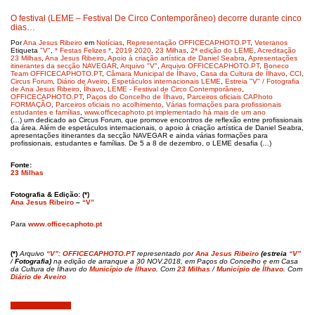
O festival (LEME – Festival De Circo Contemporâneo) decorre durante cinco
dias…
Por
Ana Jesus Ribeiro
em
Notícias
,
Representação OFFICECAPHOTO.PT
,
Veteranos
Etiqueta
"V"
,
* Festas Felizes *
,
2019 2020
,
23 Milhas
,
2ª edição do LEME
,
Acreditação
23 Milhas
,
Ana Jesus Ribeiro
,
Apoio à criação artística de Daniel Seabra
,
Apresentações
itinerantes da secção NAVEGAR
,
Arquivo "V"
,
Arquivo OFFICECAPHOTO.PT
,
Boneco
Team OFFICECAPHOTO.PT
,
Câmara Municipal de Ílhavo
,
Casa da Cultura de Ílhavo
,
CCI
,
Circus Forum
,
Diário de Aveiro
,
Espetáculos internacionais LEME
,
Estreia "V" / Fotografia
de Ana Jesus Ribeiro
,
Ílhavo
,
LEME - Festival de Circo Contemporâneo
,
OFFICECAPHOTO.PT
,
Paços do Concelho de Ílhavo
,
Parceiros oficiais CAPhoto
FORMAÇÃO
,
Parceiros oficiais no acolhimento
,
Várias formações para profissionais
estudantes e famílias
,
www.officecaphoto.pt implementado há mais de um ano
(…) um dedicado ao Circus Forum, que promove encontros de reflexão entre profissionais
da área. Além de espetáculos internacionais, o apoio à criação artística de Daniel Seabra,
apresentações itinerantes da secção NAVEGAR e ainda várias formações para
profissionais, estudantes e famílias. De 5 a 8 de dezembro, o LEME desafia (…)
Fonte:
23 Milhas
Fotografia & Edição: (*)
Ana Jesus Ribeiro
–
“V”
Para
www.officecaphoto.pt
(*)
Arquivo
“V”
:
OFFICECAPHOTO.PT
representado por
Ana Jesus Ribeiro
(estreia
“V”
/
Fotografia)
na edição de arranque a 30 NOV.2018, em Paços do Concelho e em Casa
da Cultura de Ílhavo do
Município de Ílhavo
.
Com
23 Milhas
/
Município de Ílhavo
. Com
Diário de Aveiro
Dezembro 1, 2018