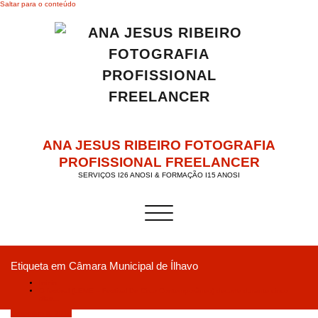
Saltar para o conteúdo
ANA JESUS RIBEIRO FOTOGRAFIA
PROFISSIONAL FREELANCER
SERVIÇOS I26 ANOSI & FORMAÇÃO I15 ANOSI
Alternar a navegação
Etiqueta em Câmara Municipal de Ílhavo
Início
O festival (LEME – Festival De Circo Contemporâneo) decorre durante cinco
dias…
Dezembro 5, 2019