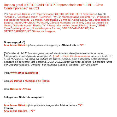
Boneco geral I OFFICECAPHOTO.PT representado em “LEME – Circo
Contemporâneo” na CCI
Por
Ana Jesus Ribeiro
em
Representação OFFICECAPHOTO.PT
,
Veteranos
Etiqueta
"Amigoo"
,
"Liberdade atroz"
,
"Sentinel"
,
"V"
,
1ª representação conjunta "V"
,
1º boneco
publicado no website
,
23 Milhas
,
Acreditação 23 Milhas
,
Albino Leite
,
Ana Jesus Ribeiro
,
Boneco Team OFFICECAPHOTO.PT
,
Câmara Municipal de Ílhavo
,
Casa da Cultura de
Ílhavo
,
Diário de Aveiro
,
Estreia "V" / Fotografia de Ana Jesus Ribeiro
,
Ílhavo
,
LEME -
Circo Contemporâneo
,
Novidades para 8 anos
,
OFFICECAPHOTO.PT
,
Pin
OFFICECAPHOTO.PT
,
Sliders de Imagens
Boneco geral: (*)
Ana Jesus Ribeiro
(duas primeiras imagens)
e
Albino Leite –
“V”
(*)
Partilha do N/ 1º boneco geral no website (contact sheet) relativamente ao que
fotografamos na edição de arranque do
LEME – Circo Contemporâneo
, ontem à noite, 6ª
F. 30 NOV.2018, na Casa da Cultura de Ílhavo. Festival este a decorrer pelos diversos
espaços do concelho, até amanhã, DOM. 2 DEZ.2018; Boneco geral de “Liberdade Atroz”
por Douglas Guedes, “Amigoo” por Mumusic Circus e “Sentinel” por Circ Bover.
Para
www.officecaphoto.pt
Com
23 Milhas
/
Município de Ílhavo
Com
Diário de Aveiro
Fotografia / Slider de imagens:
Ana Jesus Ribeiro
(três primeiras imagens)
e
Albino Leite –
“V”
Edição:
Ana Jesus Ribeiro
–
“V”