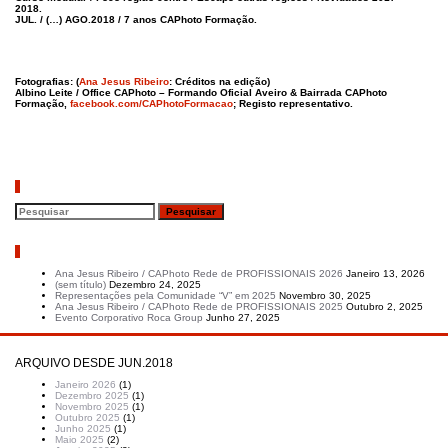
2018.
JUL. / (…) AGO.2018 / 7 anos CAPhoto Formação.
Fotografias: (
Ana Jesus Ribeiro
: Créditos na edição)
Albino Leite / Office CAPhoto – Formando Oficial Aveiro & Bairrada CAPhoto
Formação,
facebook.com/CAPhotoFormacao
; Registo representativo.
Pesquisar
Artigos recentes
Ana Jesus Ribeiro / CAPhoto Rede de PROFISSIONAIS 2026
Janeiro 13, 2026
(sem título)
Dezembro 24, 2025
Representações pela Comunidade “V” em 2025
Novembro 30, 2025
Ana Jesus Ribeiro / CAPhoto Rede de PROFISSIONAIS 2025
Outubro 2, 2025
Evento Corporativo Roca Group
Junho 27, 2025
ARQUIVO DESDE JUN.2018
Janeiro 2026
(1)
Dezembro 2025
(1)
Novembro 2025
(1)
Outubro 2025
(1)
Junho 2025
(1)
Maio 2025
(2)