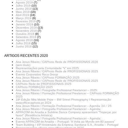
Agosto 2019
(7)
Julho 2019
(10)
Junho 2019
(13)
Maio 2019
(16)
Abril 2019
(18)
Março 2019
(9)
Fevereiro 2019
(7)
Janeiro 2019
(10)
Dezembro 2018
(13)
Novembro 2018
(7)
Outubro 2018
(9)
Setembro 2018
(7)
Agosto 2018
(16)
Julho 2018
(15)
Junho 2018
(12)
ARTIGOS RECENTES 2020
Ana Jesus Ribeiro / CAPhoto Rede de PROFISSIONAIS 2026
(sem título)
Representações pela Comunidade “V” em 2025
Ana Jesus Ribeiro / CAPhoto Rede de PROFISSIONAIS 2025
Evento Corporativo Roca Group
Ana Jesus Ribeiro / CAPhoto FORMAÇÃO 2025
Ana Jesus Ribeiro / CAPhoto Rede de PROFISSIONAIS 2025
CAPhoto Rede de PROFISSIONAIS 2025
CAPhoto FORMAÇÃO 2025
Ana Jesus Ribeiro I Fotografia Profissional Freelancer – 2025:
Ana Jesus Ribeiro I Formação Profissional Freelancer – CAPhoto FORMAÇÃO
2025
18ª Edição Mira Mobile Prize – BW Street Photography I Representação
www.officecaphoto.pt 2024
Ana Jesus Ribeiro I Formação Profissional Freelancer – Agenda ’24 / ’25:
Ana Jesus Ribeiro I Fotografia Profissional Freelancer – Agenda:
APPACDM de Anadia e Sublime Dance Company apresentam “Tropeçar, por
favor!” (Residência Artística)
Ana Jesus Ribeiro I Fotografia Profissional Freelancer – Agenda:
Evento APPACDM de Anadia – Portugal: “A Volta ao Mundo em 80 passos”
Team Building / 45º Aniversário da Empresa Sanitana S.A., Anadia – Portugal
Representações oficiais www.officecaphoto.pt 2024