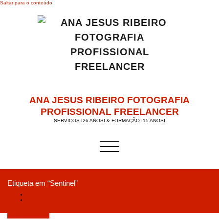
Saltar para o conteúdo
ANA JESUS RIBEIRO FOTOGRAFIA
PROFISSIONAL FREELANCER
SERVIÇOS I26 ANOSI & FORMAÇÃO I15 ANOSI
Alternar a navegação
Etiqueta em “Sentinel”
Início
Boneco geral I OFFICECAPHOTO.PT representado em “LEME – Circo
Contemporâneo” na CCI
Dezembro 1, 2018