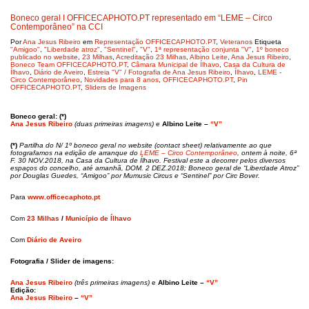
Boneco geral I OFFICECAPHOTO.PT representado em “LEME – Circo
Contemporâneo” na CCI
Por
Ana Jesus Ribeiro
em
Representação OFFICECAPHOTO.PT
,
Veteranos
Etiqueta
"Amigoo"
,
"Liberdade atroz"
,
"Sentinel"
,
"V"
,
1ª representação conjunta "V"
,
1º boneco
publicado no website
,
23 Milhas
,
Acreditação 23 Milhas
,
Albino Leite
,
Ana Jesus Ribeiro
,
Boneco Team OFFICECAPHOTO.PT
,
Câmara Municipal de Ílhavo
,
Casa da Cultura de
Ílhavo
,
Diário de Aveiro
,
Estreia "V" / Fotografia de Ana Jesus Ribeiro
,
Ílhavo
,
LEME -
Circo Contemporâneo
,
Novidades para 8 anos
,
OFFICECAPHOTO.PT
,
Pin
OFFICECAPHOTO.PT
,
Sliders de Imagens
Boneco geral: (*)
Ana Jesus Ribeiro
(duas primeiras imagens)
e
Albino Leite –
“V”
(*)
Partilha do N/ 1º boneco geral no website (contact sheet) relativamente ao que
fotografamos na edição de arranque do
LEME – Circo Contemporâneo
, ontem à noite, 6ª
F. 30 NOV.2018, na Casa da Cultura de Ílhavo. Festival este a decorrer pelos diversos
espaços do concelho, até amanhã, DOM. 2 DEZ.2018; Boneco geral de “Liberdade Atroz”
por Douglas Guedes, “Amigoo” por Mumusic Circus e “Sentinel” por Circ Bover.
Para
www.officecaphoto.pt
Com
23 Milhas
/
Município de Ílhavo
Com
Diário de Aveiro
Fotografia / Slider de imagens:
Ana Jesus Ribeiro
(três primeiras imagens)
e
Albino Leite –
“V”
Edição:
Ana Jesus Ribeiro
–
“V”