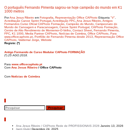
O português Fernando Pimenta sagrou-se hoje campeão do mundo em K1
1000 metros
Por
Ana Jesus Ribeiro
em
Fotografia
,
Representação Office CAPhoto
Etiqueta
"V"
,
Acreditação Canoe Sprint Portugal
,
Acreditação FPC
,
Ana Jesus Ribeiro
,
Antigos
Formandos Curso Oficial CAPhoto Formação
,
Campeão do Mundo
,
Campeonato do
Mundo de Canoagem e Paracanoagem
,
Canoe Sprint Portugal
,
CAPhoto Formação
,
Centro de Alto Rendimento de Montemor-O-Velho
,
Contact Sheet
,
Fernando Pimenta
,
FPC
,
K1 1000
,
Media Partner CAPhoto
,
Notícias de Coimbra
,
Office CAPhoto
,
Para
www.officecaphoto.pt
,
Portfólio de Fernando Pimenta desde 2013
,
Representação Office
CAPhoto
,
Valdemar Jorge
,
Website
Registo: (*)
Antigo Formando de Curso Modular CAPhoto FORMAÇÃO
(*)
25 AGO.2018.
Para
www.officecaphoto.pt
Com
Ana Jesus Ribeiro
/ Office CAPhoto
Com
Notícias de Coimbra
Pesquisar
Artigos recentes
Ana Jesus Ribeiro / CAPhoto Rede de PROFISSIONAIS 2026
Janeiro 13, 2026
(sem título)
Dezembro 24, 2025