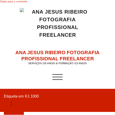
Saltar para o conteúdo
ANA JESUS RIBEIRO FOTOGRAFIA
PROFISSIONAL FREELANCER
SERVIÇOS I26 ANOSI & FORMAÇÃO I15 ANOSI
Alternar a navegação
Etiqueta em K1 1000
Início
O português Fernando Pimenta sagrou-se hoje campeão do mundo em K1 1000
metros
Agosto 25, 2018