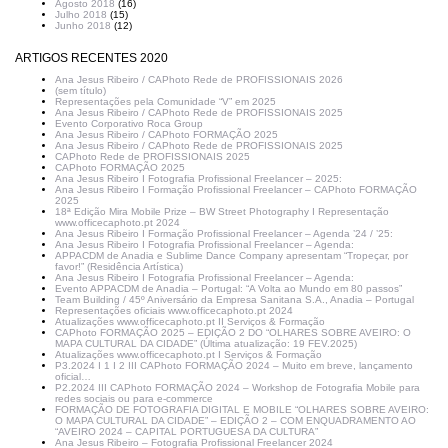
Agosto 2018
(16)
Julho 2018
(15)
Junho 2018
(12)
ARTIGOS RECENTES 2020
Ana Jesus Ribeiro / CAPhoto Rede de PROFISSIONAIS 2026
(sem título)
Representações pela Comunidade “V” em 2025
Ana Jesus Ribeiro / CAPhoto Rede de PROFISSIONAIS 2025
Evento Corporativo Roca Group
Ana Jesus Ribeiro / CAPhoto FORMAÇÃO 2025
Ana Jesus Ribeiro / CAPhoto Rede de PROFISSIONAIS 2025
CAPhoto Rede de PROFISSIONAIS 2025
CAPhoto FORMAÇÃO 2025
Ana Jesus Ribeiro I Fotografia Profissional Freelancer – 2025:
Ana Jesus Ribeiro I Formação Profissional Freelancer – CAPhoto FORMAÇÃO
2025
18ª Edição Mira Mobile Prize – BW Street Photography I Representação
www.officecaphoto.pt 2024
Ana Jesus Ribeiro I Formação Profissional Freelancer – Agenda ’24 / ’25:
Ana Jesus Ribeiro I Fotografia Profissional Freelancer – Agenda:
APPACDM de Anadia e Sublime Dance Company apresentam “Tropeçar, por
favor!” (Residência Artística)
Ana Jesus Ribeiro I Fotografia Profissional Freelancer – Agenda:
Evento APPACDM de Anadia – Portugal: “A Volta ao Mundo em 80 passos”
Team Building / 45º Aniversário da Empresa Sanitana S.A., Anadia – Portugal
Representações oficiais www.officecaphoto.pt 2024
Atualizações www.officecaphoto.pt II Serviços & Formação
CAPhoto FORMAÇÃO 2025 – EDIÇÃO 2 DO “OLHARES SOBRE AVEIRO: O
MAPA CULTURAL DA CIDADE” (Última atualização: 19 FEV.2025)
Atualizações www.officecaphoto.pt I Serviços & Formação
P3.2024 I 1 I 2 III CAPhoto FORMAÇÃO 2024 – Muito em breve, lançamento
oficial…
P2.2024 III CAPhoto FORMAÇÃO 2024 – Workshop de Fotografia Mobile para
redes sociais ou para e-commerce
FORMAÇÃO DE FOTOGRAFIA DIGITAL E MOBILE “OLHARES SOBRE AVEIRO:
O MAPA CULTURAL DA CIDADE” – EDIÇÃO 2 – COM ENQUADRAMENTO AO
“AVEIRO 2024 – CAPITAL PORTUGUESA DA CULTURA”
Ana Jesus Ribeiro – Fotografia Profissional Freelancer 2024