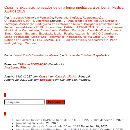
Crassh e Expofacic nomeados de uma forma inédita para os Iberian Festival
Awards 2019
Por
Ana Jesus Ribeiro
em
Formação
,
Fotografia
,
Notícias
,
Representação
OFFICECAPHOTO.PT
,
Veteranos
Etiqueta
"V"
,
Ana Jesus Ribeiro
,
Arquivo CAPhoto
Formação
,
Associação Portuguesa de Festivais de Música
,
Bairrada representada nos
Iberian Festival Awards 2019
,
Boneco Team CAPhoto FORMAÇÃO
,
Bons Sons
,
Câmara
Municipal de Cantanhede
,
Cantanhede
,
CAPhoto Formação
,
Casa da Música
,
Contact
Sheet
,
Crassh
,
Espanha
,
Expofacic
,
Iberian Festival Awards
,
Jornal C O Caminhense
,
Melhor Festividade
,
Melhor Live Performance
,
Nomeação
,
Notícia Office CAPhoto
,
Notícias de Coimbra
,
OFFICECAPHOTO.PT
,
Parceiros oficiais no acolhimento
,
Porto
,
Portugal
,
Vigo
,
Website
Fonte:
Jornal C – O Caminhense
(
Crassh
) e
Notícias de Coimbra
(
Expofacic
)
Bonecos
CAPhoto FORMAÇÃO
(Facebook)
:
Ana Jesus Ribeiro
Arquivo 4 NOV.2017 com
Crassh
em
Casa da Música
, Portugal.
Arquivo 28 JUL.2018 com
Expofacic
em Cantanhede, Portugal.
Pesquisar
Artigos recentes
Ana Jesus Ribeiro / CAPhoto Rede de PROFISSIONAIS 2026
Janeiro 13, 2026
(sem título)
Dezembro 24, 2025
Representações pela Comunidade “V” em 2025
Novembro 30, 2025
Ana Jesus Ribeiro / CAPhoto Rede de PROFISSIONAIS 2025
Outubro 2, 2025