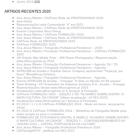
Junho 2018
(12)
ARTIGOS RECENTES 2020
Ana Jesus Ribeiro / CAPhoto Rede de PROFISSIONAIS 2026
(sem título)
Representações pela Comunidade “V” em 2025
Ana Jesus Ribeiro / CAPhoto Rede de PROFISSIONAIS 2025
Evento Corporativo Roca Group
Ana Jesus Ribeiro / CAPhoto FORMAÇÃO 2025
Ana Jesus Ribeiro / CAPhoto Rede de PROFISSIONAIS 2025
CAPhoto Rede de PROFISSIONAIS 2025
CAPhoto FORMAÇÃO 2025
Ana Jesus Ribeiro I Fotografia Profissional Freelancer – 2025:
Ana Jesus Ribeiro I Formação Profissional Freelancer – CAPhoto FORMAÇÃO
2025
18ª Edição Mira Mobile Prize – BW Street Photography I Representação
www.officecaphoto.pt 2024
Ana Jesus Ribeiro I Formação Profissional Freelancer – Agenda ’24 / ’25:
Ana Jesus Ribeiro I Fotografia Profissional Freelancer – Agenda:
APPACDM de Anadia e Sublime Dance Company apresentam “Tropeçar, por
favor!” (Residência Artística)
Ana Jesus Ribeiro I Fotografia Profissional Freelancer – Agenda:
Evento APPACDM de Anadia – Portugal: “A Volta ao Mundo em 80 passos”
Team Building / 45º Aniversário da Empresa Sanitana S.A., Anadia – Portugal
Representações oficiais www.officecaphoto.pt 2024
Atualizações www.officecaphoto.pt II Serviços & Formação
CAPhoto FORMAÇÃO 2025 – EDIÇÃO 2 DO “OLHARES SOBRE AVEIRO: O
MAPA CULTURAL DA CIDADE” (Última atualização: 19 FEV.2025)
Atualizações www.officecaphoto.pt I Serviços & Formação
P3.2024 I 1 I 2 III CAPhoto FORMAÇÃO 2024 – Muito em breve, lançamento
oficial…
P2.2024 III CAPhoto FORMAÇÃO 2024 – Workshop de Fotografia Mobile para
redes sociais ou para e-commerce
FORMAÇÃO DE FOTOGRAFIA DIGITAL E MOBILE “OLHARES SOBRE AVEIRO:
O MAPA CULTURAL DA CIDADE” – EDIÇÃO 2 – COM ENQUADRAMENTO AO
“AVEIRO 2024 – CAPITAL PORTUGUESA DA CULTURA”
Ana Jesus Ribeiro – Fotografia Profissional Freelancer 2024
C[AP]omp[HOTO…]artilhas em DEZ.2023