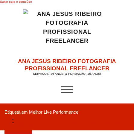
Saltar para o conteúdo
ANA JESUS RIBEIRO FOTOGRAFIA
PROFISSIONAL FREELANCER
SERVIÇOS I26 ANOSI & FORMAÇÃO I15 ANOSI
Alternar a navegação
Etiqueta em Melhor Live Performance
Início
Crassh e Expofacic nomeados de uma forma inédita para os Iberian Festival
Awards 2019
Dezembro 17, 2018