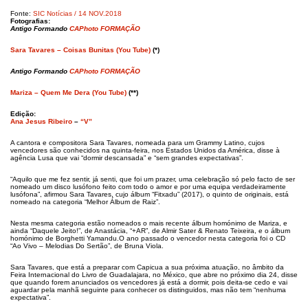
Fonte:
SIC Notícias / 14 NOV.2018
Fotografias:
Antigo Formando
CAPhoto FORMAÇÃO
Sara Tavares – Coisas Bunitas (You Tube)
(*)
Antigo Formando
CAPhoto FORMAÇÃO
Mariza – Quem Me Dera (You Tube)
(**)
Edição:
Ana Jesus Ribeiro
–
“V”
A cantora e compositora Sara Tavares, nomeada para um Grammy Latino, cujos
vencedores são conhecidos na quinta-feira, nos Estados Unidos da América, disse à
agência Lusa que vai “dormir descansada” e “sem grandes expectativas”.
“Aquilo que me fez sentir, já senti, que foi um prazer, uma celebração só pelo facto de ser
nomeado um disco lusófono feito com todo o amor e por uma equipa verdadeiramente
lusófona”, afirmou Sara Tavares, cujo álbum “Fitxadu” (2017), o quinto de originais, está
nomeado na categoria “Melhor Álbum de Raiz”.
Nesta mesma categoria estão nomeados o mais recente álbum homónimo de Mariza, e
ainda “Daquele Jeito!”, de Anastácia, “+AR”, de Almir Sater & Renato Teixeira, e o álbum
homónimo de Borghetti Yamandu.O ano passado o vencedor nesta categoria foi o CD
“Ao Vivo – Melodias Do Sertão”, de Bruna Viola.
Sara Tavares, que está a preparar com Capicua a sua próxima atuação, no âmbito da
Feira Internacional do Livro de Guadalajara, no México, que abre no próximo dia 24, disse
que quando forem anunciados os vencedores já está a dormir, pois deita-se cedo e vai
aguardar pela manhã seguinte para conhecer os distinguidos, mas não tem “nenhuma
expectativa”.