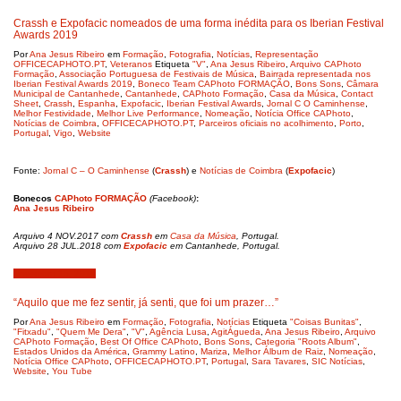
Crassh e Expofacic nomeados de uma forma inédita para os Iberian Festival
Awards 2019
Por
Ana Jesus Ribeiro
em
Formação
,
Fotografia
,
Notícias
,
Representação
OFFICECAPHOTO.PT
,
Veteranos
Etiqueta
"V"
,
Ana Jesus Ribeiro
,
Arquivo CAPhoto
Formação
,
Associação Portuguesa de Festivais de Música
,
Bairrada representada nos
Iberian Festival Awards 2019
,
Boneco Team CAPhoto FORMAÇÃO
,
Bons Sons
,
Câmara
Municipal de Cantanhede
,
Cantanhede
,
CAPhoto Formação
,
Casa da Música
,
Contact
Sheet
,
Crassh
,
Espanha
,
Expofacic
,
Iberian Festival Awards
,
Jornal C O Caminhense
,
Melhor Festividade
,
Melhor Live Performance
,
Nomeação
,
Notícia Office CAPhoto
,
Notícias de Coimbra
,
OFFICECAPHOTO.PT
,
Parceiros oficiais no acolhimento
,
Porto
,
Portugal
,
Vigo
,
Website
Fonte:
Jornal C – O Caminhense
(
Crassh
) e
Notícias de Coimbra
(
Expofacic
)
Bonecos
CAPhoto FORMAÇÃO
(Facebook)
:
Ana Jesus Ribeiro
Arquivo 4 NOV.2017 com
Crassh
em
Casa da Música
, Portugal.
Arquivo 28 JUL.2018 com
Expofacic
em Cantanhede, Portugal.
Novembro 15, 2018
“Aquilo que me fez sentir, já senti, que foi um prazer…”
Por
Ana Jesus Ribeiro
em
Formação
,
Fotografia
,
Notícias
Etiqueta
"Coisas Bunitas"
,
"Fitxadu"
,
"Quem Me Dera"
,
"V"
,
Agência Lusa
,
AgitÁgueda
,
Ana Jesus Ribeiro
,
Arquivo
CAPhoto Formação
,
Best Of Office CAPhoto
,
Bons Sons
,
Categoria "Roots Album"
,
Estados Unidos da América
,
Grammy Latino
,
Mariza
,
Melhor Álbum de Raiz
,
Nomeação
,
Notícia Office CAPhoto
,
OFFICECAPHOTO.PT
,
Portugal
,
Sara Tavares
,
SIC Notícias
,
Website
,
You Tube