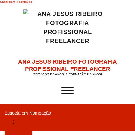
Saltar para o conteúdo
ANA JESUS RIBEIRO FOTOGRAFIA
PROFISSIONAL FREELANCER
SERVIÇOS I26 ANOSI & FORMAÇÃO I15 ANOSI
Alternar a navegação
Etiqueta em Nomeação
Início
Crassh e Expofacic nomeados de uma forma inédita para os Iberian Festival
Awards 2019
Dezembro 17, 2018