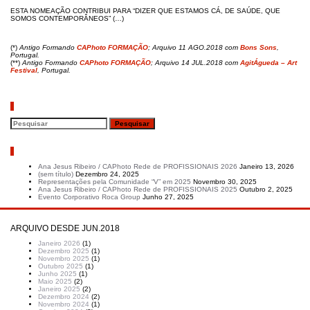
ESTA NOMEAÇÃO CONTRIBUI PARA “DIZER QUE ESTAMOS CÁ, DE SAÚDE, QUE
SOMOS CONTEMPORÂNEOS” (…)
(*)
Antigo Formando
CAPhoto FORMAÇÃO
; Arquivo 11 AGO.2018 com
Bons Sons
,
Portugal.
(**)
Antigo Formando
CAPhoto FORMAÇÃO
; Arquivo 14 JUL.2018 com
AgitÁgueda – Art
Festival
, Portugal.
Pesquisar
Artigos recentes
Ana Jesus Ribeiro / CAPhoto Rede de PROFISSIONAIS 2026
Janeiro 13, 2026
(sem título)
Dezembro 24, 2025
Representações pela Comunidade “V” em 2025
Novembro 30, 2025
Ana Jesus Ribeiro / CAPhoto Rede de PROFISSIONAIS 2025
Outubro 2, 2025
Evento Corporativo Roca Group
Junho 27, 2025
ARQUIVO DESDE JUN.2018
Janeiro 2026
(1)
Dezembro 2025
(1)
Novembro 2025
(1)
Outubro 2025
(1)
Junho 2025
(1)
Maio 2025
(2)
Janeiro 2025
(2)
Dezembro 2024
(2)
Novembro 2024
(1)