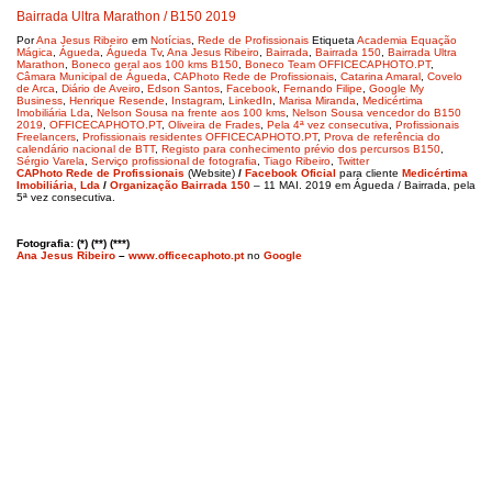
Bairrada Ultra Marathon / B150 2019
Por
Ana Jesus Ribeiro
em
Notícias
,
Rede de Profissionais
Etiqueta
Academia Equação
Mágica
,
Águeda
,
Águeda Tv
,
Ana Jesus Ribeiro
,
Bairrada
,
Bairrada 150
,
Bairrada Ultra
Marathon
,
Boneco geral aos 100 kms B150
,
Boneco Team OFFICECAPHOTO.PT
,
Câmara Municipal de Águeda
,
CAPhoto Rede de Profissionais
,
Catarina Amaral
,
Covelo
de Arca
,
Diário de Aveiro
,
Edson Santos
,
Facebook
,
Fernando Filipe
,
Google My
Business
,
Henrique Resende
,
Instagram
,
LinkedIn
,
Marisa Miranda
,
Medicértima
Imobiliária Lda
,
Nelson Sousa na frente aos 100 kms
,
Nelson Sousa vencedor do B150
2019
,
OFFICECAPHOTO.PT
,
Oliveira de Frades
,
Pela 4ª vez consecutiva
,
Profissionais
Freelancers
,
Profissionais residentes OFFICECAPHOTO.PT
,
Prova de referência do
calendário nacional de BTT
,
Registo para conhecimento prévio dos percursos B150
,
Sérgio Varela
,
Serviço profissional de fotografia
,
Tiago Ribeiro
,
Twitter
CAPhoto Rede de Profissionais
(Website)
/
Facebook Oficial
para cliente
Medicértima
Imobiliária, Lda
/
Organização Bairrada 150
– 11 MAI. 2019 em Águeda / Bairrada, pela
5ª vez consecutiva.
Fotografia: (*) (**) (***)
Ana Jesus Ribeiro
–
www.officecaphoto.pt
no
Google