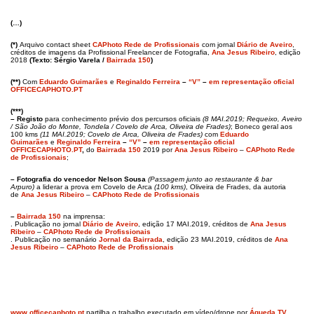
(…)
(*)
Arquivo contact sheet
CAPhoto Rede de Profissionais
com jornal
Diário de Aveiro
,
créditos de imagens da Profissional Freelancer de Fotografia,
Ana Jesus Ribeiro
, edição
2018
(Texto: Sérgio Varela /
Bairrada 150
)
(**)
Com
Eduardo Guimarães
e
Reginaldo Ferreira
–
“V”
–
em representação oficial
OFFICECAPHOTO.PT
(***)
– Registo
para conhecimento prévio dos percursos oficiais
(8 MAI.2019; Requeixo, Aveiro
/ São João do Monte, Tondela / Covelo de Arca, Oliveira de Frades)
; Boneco geral aos
100 kms
(11 MAI.2019; Covelo de Arca, Oliveira de Frades)
com
Eduardo
Guimarães
e
Reginaldo Ferreira
–
“V”
–
em representação oficial
OFFICECAPHOTO.PT
,
do
Bairrada 150
2019 por
Ana Jesus Ribeiro
–
CAPhoto Rede
de Profissionais
;
– Fotografia
do
vencedor Nelson Sousa
(Passagem junto ao restaurante & bar
Arpuro)
a liderar a prova em Covelo de Arca
(100 kms)
, Oliveira de Frades, da autoria
de
Ana Jesus Ribeiro
–
CAPhoto Rede de Profissionais
–
Bairrada 150
na imprensa:
. Publicação no jornal
Diário de Aveiro
, edição 17 MAI.2019, créditos de
Ana Jesus
Ribeiro
–
CAPhoto Rede de Profissionais
. Publicação no semanário
Jornal da Bairrada
, edição 23 MAI.2019, créditos de
Ana
Jesus Ribeiro
–
CAPhoto Rede de Profissionais
www.officecaphoto.pt
partilha o trabalho executado em vídeo/drone por
Águeda TV