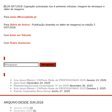
(*)
28 SET.2018; Captação autorizada nas 4 primeiras músicas; Imagem de destaque e
slider de imagens.
Para
www.officecaphoto.pt
Para
Diário de Aveiro
- Publicação (inserida no slider de imagens) na edição 2
OUT.2018.
Com
Sons em Trânsito
Com
Teatro Aveirense
Pesquisar
Artigos recentes
Ana Jesus Ribeiro / CAPhoto Rede de PROFISSIONAIS 2026
Janeiro 13, 2026
(sem título)
Dezembro 24, 2025
Representações pela Comunidade “V” em 2025
Novembro 30, 2025
Ana Jesus Ribeiro / CAPhoto Rede de PROFISSIONAIS 2025
Outubro 2, 2025
Evento Corporativo Roca Group
Junho 27, 2025
ARQUIVO DESDE JUN.2018
Janeiro 2026
(1)
Dezembro 2025
(1)