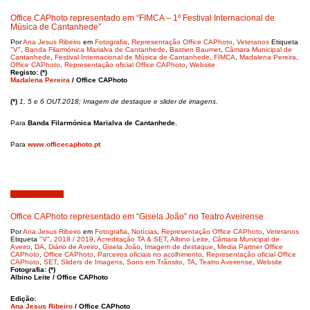
Office CAPhoto representado em “FIMCA – 1º Festival Internacional de
Música de Cantanhede”
Por
Ana Jesus Ribeiro
em
Fotografia
,
Representação Office CAPhoto
,
Veteranos
Etiqueta
"V"
,
Banda Filarmónica Marialva de Cantanhede
,
Bastien Baumet
,
Câmara Municipal de
Cantanhede
,
Festival Internacional de Música de Cantanhede
,
FIMCA
,
Madalena Pereira
,
Office CAPhoto
,
Representação oficial Office CAPhoto
,
Website
Registo: (*)
Madalena Pereira
/ Office CAPhoto
(*)
1, 5 e 6 OUT.2018; Imagem de destaque e slider de imagens.
Para
Banda Filarmónica Marialva de Cantanhede.
Para
www.officecaphoto.pt
Outubro 2, 2018
Office CAPhoto representado em “Gisela João” no Teatro Aveirense
Por
Ana Jesus Ribeiro
em
Fotografia
,
Notícias
,
Representação Office CAPhoto
,
Veteranos
Etiqueta
"V"
,
2018 / 2019
,
Acreditação TA & SET
,
Albino Leite
,
Câmara Municipal de
Aveiro
,
DA
,
Diário de Aveiro
,
Gisela João
,
Imagem de destaque
,
Media Partner Office
CAPhoto
,
Office CAPhoto
,
Parceiros oficiais no acolhimento
,
Representação oficial Office
CAPhoto
,
SET
,
Sliders de Imagens
,
Sons em Trânsito
,
TA
,
Teatro Aveirense
,
Website
Fotografia: (*)
Albino Leite / Office CAPhoto
Edição:
Ana Jesus Ribeiro
/ Office CAPhoto