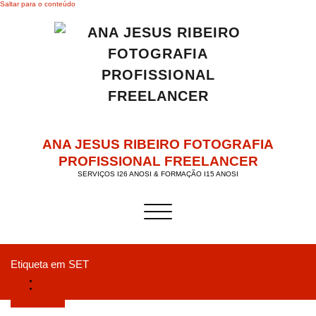
Saltar para o conteúdo
ANA JESUS RIBEIRO FOTOGRAFIA
PROFISSIONAL FREELANCER
SERVIÇOS I26 ANOSI & FORMAÇÃO I15 ANOSI
Alternar a navegação
Etiqueta em SET
Início
Office CAPhoto representado em “Gisela João” no Teatro Aveirense
Outubro 2, 2018