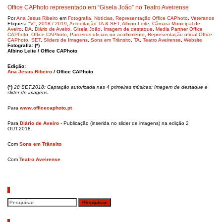
Office CAPhoto representado em “Gisela João” no Teatro Aveirense
Por
Ana Jesus Ribeiro
em
Fotografia
,
Notícias
,
Representação Office CAPhoto
,
Veteranos
Etiqueta
"V"
,
2018 / 2019
,
Acreditação TA & SET
,
Albino Leite
,
Câmara Municipal de
Aveiro
,
DA
,
Diário de Aveiro
,
Gisela João
,
Imagem de destaque
,
Media Partner Office
CAPhoto
,
Office CAPhoto
,
Parceiros oficiais no acolhimento
,
Representação oficial Office
CAPhoto
,
SET
,
Sliders de Imagens
,
Sons em Trânsito
,
TA
,
Teatro Aveirense
,
Website
Fotografia: (*)
Albino Leite / Office CAPhoto
Edição:
Ana Jesus Ribeiro
/ Office CAPhoto
(*)
28 SET.2018; Captação autorizada nas 4 primeiras músicas; Imagem de destaque e
slider de imagens.
Para
www.officecaphoto.pt
Para
Diário de Aveiro
- Publicação (inserida no slider de imagens) na edição 2
OUT.2018.
Com
Sons em Trânsito
Com
Teatro Aveirense
Pesquisar