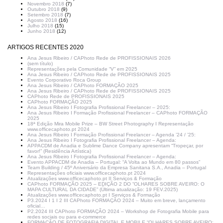
Novembro 2018
(7)
Outubro 2018
(9)
Setembro 2018
(7)
Agosto 2018
(16)
Julho 2018
(15)
Junho 2018
(12)
ARTIGOS RECENTES 2020
Ana Jesus Ribeiro / CAPhoto Rede de PROFISSIONAIS 2026
(sem título)
Representações pela Comunidade “V” em 2025
Ana Jesus Ribeiro / CAPhoto Rede de PROFISSIONAIS 2025
Evento Corporativo Roca Group
Ana Jesus Ribeiro / CAPhoto FORMAÇÃO 2025
Ana Jesus Ribeiro / CAPhoto Rede de PROFISSIONAIS 2025
CAPhoto Rede de PROFISSIONAIS 2025
CAPhoto FORMAÇÃO 2025
Ana Jesus Ribeiro I Fotografia Profissional Freelancer – 2025:
Ana Jesus Ribeiro I Formação Profissional Freelancer – CAPhoto FORMAÇÃO
2025
18ª Edição Mira Mobile Prize – BW Street Photography I Representação
www.officecaphoto.pt 2024
Ana Jesus Ribeiro I Formação Profissional Freelancer – Agenda ’24 / ’25:
Ana Jesus Ribeiro I Fotografia Profissional Freelancer – Agenda:
APPACDM de Anadia e Sublime Dance Company apresentam “Tropeçar, por
favor!” (Residência Artística)
Ana Jesus Ribeiro I Fotografia Profissional Freelancer – Agenda:
Evento APPACDM de Anadia – Portugal: “A Volta ao Mundo em 80 passos”
Team Building / 45º Aniversário da Empresa Sanitana S.A., Anadia – Portugal
Representações oficiais www.officecaphoto.pt 2024
Atualizações www.officecaphoto.pt II Serviços & Formação
CAPhoto FORMAÇÃO 2025 – EDIÇÃO 2 DO “OLHARES SOBRE AVEIRO: O
MAPA CULTURAL DA CIDADE” (Última atualização: 19 FEV.2025)
Atualizações www.officecaphoto.pt I Serviços & Formação
P3.2024 I 1 I 2 III CAPhoto FORMAÇÃO 2024 – Muito em breve, lançamento
oficial…
P2.2024 III CAPhoto FORMAÇÃO 2024 – Workshop de Fotografia Mobile para
redes sociais ou para e-commerce
FORMAÇÃO DE FOTOGRAFIA DIGITAL E MOBILE “OLHARES SOBRE AVEIRO: