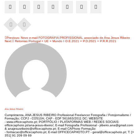
Navegação
Previous:
Novo e-mail FOTOGRAFIA PROFISSIONAL associado de Ana Jesus Ribeiro
Next:
Retomas Portugal + UE + Mundo I O.E.2021 + P.D.2021 + P.R.R.2021
de
artigos
Ana Jesus Ribeiro
Cumprimenta, ANA JESUS RIBEIRO Profissional Freelancer Fotografia / Fotojornalismo /
Formação; CCPJ - CO510A; CAP - EDF 561663/2011 DC; WEBSITE
- www.officecaphoto.pt; PORTFÓLIO / PLATAFORMAS WEB / REDES SOCIAIS:
officecaphoto.pt/ana-jesus-ribeiro/; E-mail Fotografia Profissional - jribeiro.ana@gmail.com
& anajesusribeiro@officecaphoto.pt; E-mail CAPhoto Formação
- formacao@officecaphoto.pt; E-mail OFFICECAPHOTO.PT - geral@officecaphoto.pt; T: [+
351] 91 209 09 69