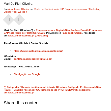
Mari De Pieri Oliveira
Por
Ana Jesus Ribeiro
em
Rede de Profissionais
,
RP Empreendedorismo / Marketing
Digital
,
Yes! We do it
Mari De Pieri Oliveira (*) –
Empreendedora Digital (São Paulo – Brasil) Freelancer
CAPhoto Rede de PROFISSIONAIS
(*)
(website)
/
Facebook Oficial
,
residente
em
www.officecaphoto.pt (Destaque)
Plataformas Oficiais / Redes Sociais:
https://www.instagram.com/marifdepieri/
+Contatos:
Email –
contato.maridepieri@gmail.com
WhatsApp – +5514998514896
Divulgação no Google
(*) Fotografia / Retrato Institucional: Jônata Oliveira / Fotógrafo Profissional (São
Paulo – Brasil) Freelancer CAPhoto Rede de PROFISSIONAIS, residente
em www.officecaphoto.pt
Share this content: