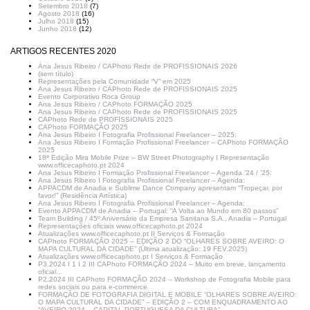
Setembro 2018
(7)
Agosto 2018
(16)
Julho 2018
(15)
Junho 2018
(12)
ARTIGOS RECENTES 2020
Ana Jesus Ribeiro / CAPhoto Rede de PROFISSIONAIS 2026
(sem título)
Representações pela Comunidade “V” em 2025
Ana Jesus Ribeiro / CAPhoto Rede de PROFISSIONAIS 2025
Evento Corporativo Roca Group
Ana Jesus Ribeiro / CAPhoto FORMAÇÃO 2025
Ana Jesus Ribeiro / CAPhoto Rede de PROFISSIONAIS 2025
CAPhoto Rede de PROFISSIONAIS 2025
CAPhoto FORMAÇÃO 2025
Ana Jesus Ribeiro I Fotografia Profissional Freelancer – 2025:
Ana Jesus Ribeiro I Formação Profissional Freelancer – CAPhoto FORMAÇÃO
2025
18ª Edição Mira Mobile Prize – BW Street Photography I Representação
www.officecaphoto.pt 2024
Ana Jesus Ribeiro I Formação Profissional Freelancer – Agenda ’24 / ’25:
Ana Jesus Ribeiro I Fotografia Profissional Freelancer – Agenda:
APPACDM de Anadia e Sublime Dance Company apresentam “Tropeçar, por
favor!” (Residência Artística)
Ana Jesus Ribeiro I Fotografia Profissional Freelancer – Agenda:
Evento APPACDM de Anadia – Portugal: “A Volta ao Mundo em 80 passos”
Team Building / 45º Aniversário da Empresa Sanitana S.A., Anadia – Portugal
Representações oficiais www.officecaphoto.pt 2024
Atualizações www.officecaphoto.pt II Serviços & Formação
CAPhoto FORMAÇÃO 2025 – EDIÇÃO 2 DO “OLHARES SOBRE AVEIRO: O
MAPA CULTURAL DA CIDADE” (Última atualização: 19 FEV.2025)
Atualizações www.officecaphoto.pt I Serviços & Formação
P3.2024 I 1 I 2 III CAPhoto FORMAÇÃO 2024 – Muito em breve, lançamento
oficial…
P2.2024 III CAPhoto FORMAÇÃO 2024 – Workshop de Fotografia Mobile para
redes sociais ou para e-commerce
FORMAÇÃO DE FOTOGRAFIA DIGITAL E MOBILE “OLHARES SOBRE AVEIRO:
O MAPA CULTURAL DA CIDADE” – EDIÇÃO 2 – COM ENQUADRAMENTO AO
“AVEIRO 2024 – CAPITAL PORTUGUESA DA CULTURA”