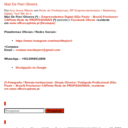
Mari De Pieri Oliveira
Por
Ana Jesus Ribeiro
em
Rede de Profissionais
,
RP Empreendedorismo / Marketing
Digital
,
Yes! We do it
Mari De Pieri Oliveira (*) –
Empreendedora Digital (São Paulo – Brasil) Freelancer
CAPhoto Rede de PROFISSIONAIS
(*)
(website)
/
Facebook Oficial
,
residente
em
www.officecaphoto.pt (Destaque)
Plataformas Oficiais / Redes Sociais:
https://www.instagram.com/marifdepieri/
+Contatos:
Email –
contato.maridepieri@gmail.com
WhatsApp – +5514998514896
Divulgação no Google
(*) Fotografia / Retrato Institucional: Jônata Oliveira / Fotógrafo Profissional (São
Paulo – Brasil) Freelancer CAPhoto Rede de PROFISSIONAIS, residente
em www.officecaphoto.pt
Pesquisar
Artigos recentes