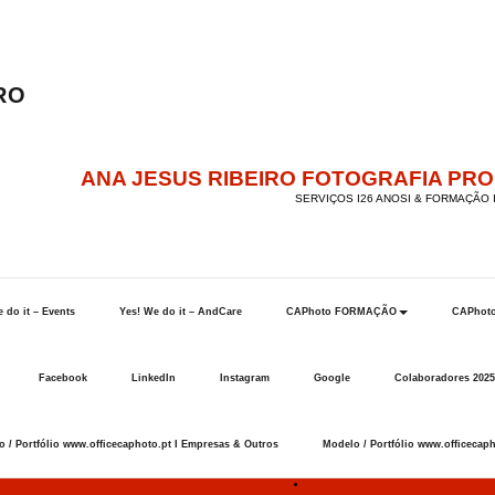
ANA JESUS RIBEIRO FOTOGRAFIA PR
SERVIÇOS I26 ANOSI & FORMAÇÃO I
 do it – Events
Yes! We do it – AndCare
CAPhoto FORMAÇÃO
CAPhot
Facebook
LinkedIn
Instagram
Google
Colaboradores 2025
 / Portfólio www.officecaphoto.pt I Empresas & Outros
Modelo / Portfólio www.officecaph
Início