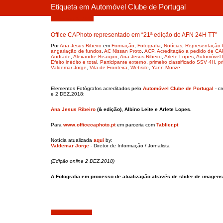
Etiqueta em Automóvel Clube de Portugal
Dezembro 3, 2018
Office CAPhoto representado em “21ª edição do AFN 24H TT”
Por
Ana Jesus Ribeiro
em
Formação
,
Fotografia
,
Notícias
,
Representação 
angariação de fundos
,
AC Nissan Proto
,
ACP
,
Acreditação a pedido de 
Andrade
,
Alexandre Beaujon
,
Ana Jesus Ribeiro
,
Arlete Lopes
,
Automóvel 
Efeito inédito e total
,
Participante externo
,
primeiro classificado SSV 4H
,
pr
Valdemar Jorge
,
Vila de Fronteira
,
Website
,
Yann Morize
Elementos Fotógrafos acreditados pelo
Automóvel Clube de Portugal
- c
e 2 DEZ.2018:
Ana Jesus Ribeiro
(& edição), Albino Leite e Arlete Lopes.
Para
www.officecaphoto.pt
em parceria com
Tablier.pt
Notícia atualizada
aqui
by:
Valdemar Jorge
- Diretor de Informação / Jornalista
(Edição online 2 DEZ.2018)
A Fotografia em processo de atualização através de slider de imagens
Outubro 25, 2018