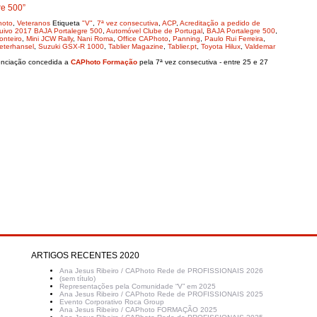
re 500”
hoto
,
Veteranos
Etiqueta
"V"
,
7ª vez consecutiva
,
ACP
,
Acreditação a pedido de
uivo 2017 BAJA Portalegre 500
,
Automóvel Clube de Portugal
,
BAJA Portalegre 500
,
onteiro
,
Mini JCW Rally
,
Nani Roma
,
Office CAPhoto
,
Panning
,
Paulo Rui Ferreira
,
eterhansel
,
Suzuki GSX-R 1000
,
Tablier Magazine
,
Tablier.pt
,
Toyota Hilux
,
Valdemar
enciação concedida a
CAPhoto Formação
pela 7ª vez consecutiva - entre 25 e 27
ARTIGOS RECENTES 2020
Ana Jesus Ribeiro / CAPhoto Rede de PROFISSIONAIS 2026
(sem título)
Representações pela Comunidade “V” em 2025
Ana Jesus Ribeiro / CAPhoto Rede de PROFISSIONAIS 2025
Evento Corporativo Roca Group
Ana Jesus Ribeiro / CAPhoto FORMAÇÃO 2025