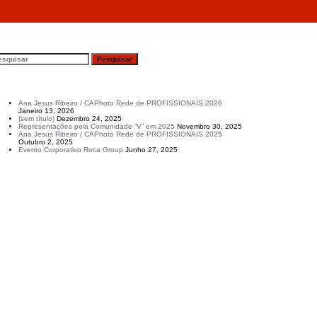
1ª edição do AFN 24H TT”
esquisar
rtigos recentes
Ana Jesus Ribeiro / CAPhoto Rede de PROFISSIONAIS 2026
Janeiro 13, 2026
(sem título)
Dezembro 24, 2025
Representações pela Comunidade “V” em 2025
Novembro 30, 2025
Ana Jesus Ribeiro / CAPhoto Rede de PROFISSIONAIS 2025
Outubro 2, 2025
Evento Corporativo Roca Group
Junho 27, 2025