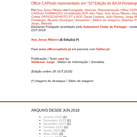
Office CAPhoto representado em “32ª Edição do BAJA Portaleg
Por
Ana Jesus Ribeiro
em
Fotografia
,
Notícias
,
Representação Office CAP
CAPhoto FORMAÇÃO
,
Acreditação ACP
,
Alex Haro
,
Ana Jesus Ribeiro
,
Arq
Colete OFFICECAPHOTO.PT e ACP
,
David Castera
,
João Ramos
,
Jorge M
Portalegre
,
Ricardo Domingos "Arrepiado"
,
Sliders de Imagens
,
Stéphan P
Jorge
,
Website
Elemento Fotógrafo acreditado pelo
Automóvel Clube de Portugal
- cred
OUT.2018:
Ana Jesus Ribeiro
(& Edição) (*)
Para
www.officecaphoto.pt
em parceria com
Tablier.pt
Publicação / Texto
aqui
by:
Valdemar Jorge
- Diretor de Informação / Jornalista
(Edição online 28 OUT.2018)
(*)
Imagem de destaque / Slider de imagens
ARQUIVO DESDE JUN.2018
Janeiro 2026
(1)
Dezembro 2025
(1)
Novembro 2025
(1)
Outubro 2025
(1)
Junho 2025
(1)
Maio 2025
(2)