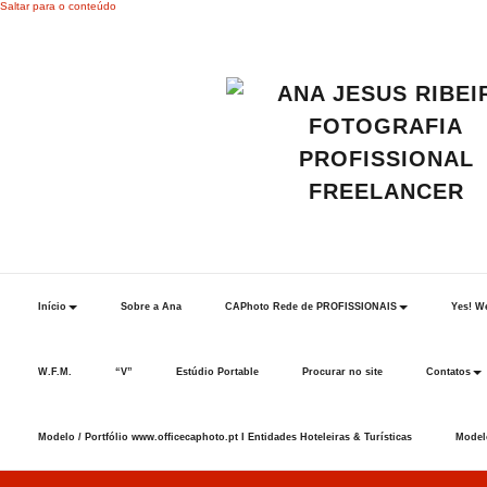
Saltar para o conteúdo
Início
Sobre a Ana
CAPhoto Rede de PROFISSIONAIS
Yes! We
W.F.M.
“V”
Estúdio Portable
Procurar no site
Contatos
Modelo / Portfólio www.officecaphoto.pt I Entidades Hoteleiras & Turísticas
Modelo