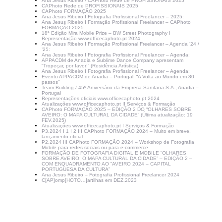
Ana Jesus Ribeiro / CAPhoto Rede de PROFISSIONAIS 2025
CAPhoto Rede de PROFISSIONAIS 2025
CAPhoto FORMAÇÃO 2025
Ana Jesus Ribeiro I Fotografia Profissional Freelancer – 2025:
Ana Jesus Ribeiro I Formação Profissional Freelancer – CAPhoto
FORMAÇÃO 2025
18ª Edição Mira Mobile Prize – BW Street Photography I
Representação www.officecaphoto.pt 2024
Ana Jesus Ribeiro I Formação Profissional Freelancer – Agenda ’24 /
’25:
Ana Jesus Ribeiro I Fotografia Profissional Freelancer – Agenda:
APPACDM de Anadia e Sublime Dance Company apresentam
“Tropeçar, por favor!” (Residência Artística)
Ana Jesus Ribeiro I Fotografia Profissional Freelancer – Agenda:
Evento APPACDM de Anadia – Portugal: “A Volta ao Mundo em 80
passos”
Team Building / 45º Aniversário da Empresa Sanitana S.A., Anadia –
Portugal
Representações oficiais www.officecaphoto.pt 2024
Atualizações www.officecaphoto.pt II Serviços & Formação
CAPhoto FORMAÇÃO 2025 – EDIÇÃO 2 DO “OLHARES SOBRE
AVEIRO: O MAPA CULTURAL DA CIDADE” (Última atualização: 19
FEV.2025)
Atualizações www.officecaphoto.pt I Serviços & Formação
P3.2024 I 1 I 2 III CAPhoto FORMAÇÃO 2024 – Muito em breve,
lançamento oficial…
P2.2024 III CAPhoto FORMAÇÃO 2024 – Workshop de Fotografia
Mobile para redes sociais ou para e-commerce
FORMAÇÃO DE FOTOGRAFIA DIGITAL E MOBILE “OLHARES
SOBRE AVEIRO: O MAPA CULTURAL DA CIDADE” – EDIÇÃO 2 –
COM ENQUADRAMENTO AO “AVEIRO 2024 – CAPITAL
PORTUGUESA DA CULTURA”
Ana Jesus Ribeiro – Fotografia Profissional Freelancer 2024
C[AP]omp[HOTO…]artilhas em DEZ.2023