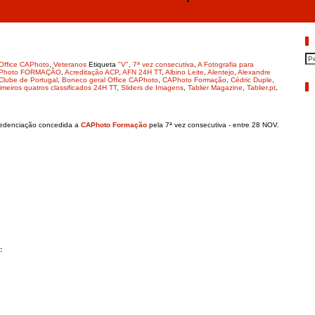
Office CAPhoto representado em “2
P
Office CAPhoto
,
Veteranos
Etiqueta
"V"
,
7ª vez consecutiva
,
A Fotografia para
CAPhoto FORMAÇÃO
,
Acreditação ACP
,
AFN 24H TT
,
Albino Leite
,
Alentejo
,
Alexandre
Clube de Portugal
,
Boneco geral Office CAPhoto
,
CAPhoto Formação
,
Cédric Duple
,
A
imeiros quatros classificados 24H TT
,
Sliders de Imagens
,
Tablier Magazine
,
Tablier.pt
,
redenciação concedida a
CAPhoto Formação
pela 7ª vez consecutiva - entre 28 NOV.
: