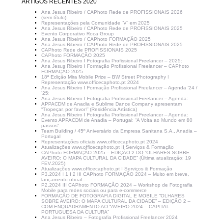
ARTIGOS RECENTES 2020
Ana Jesus Ribeiro / CAPhoto Rede de PROFISSIONAIS 2026
(sem título)
Representações pela Comunidade “V” em 2025
Ana Jesus Ribeiro / CAPhoto Rede de PROFISSIONAIS 2025
Evento Corporativo Roca Group
Ana Jesus Ribeiro / CAPhoto FORMAÇÃO 2025
Ana Jesus Ribeiro / CAPhoto Rede de PROFISSIONAIS 2025
CAPhoto Rede de PROFISSIONAIS 2025
CAPhoto FORMAÇÃO 2025
Ana Jesus Ribeiro I Fotografia Profissional Freelancer – 2025:
Ana Jesus Ribeiro I Formação Profissional Freelancer – CAPhoto
FORMAÇÃO 2025
18ª Edição Mira Mobile Prize – BW Street Photography I
Representação www.officecaphoto.pt 2024
Ana Jesus Ribeiro I Formação Profissional Freelancer – Agenda ’24 /
’25:
Ana Jesus Ribeiro I Fotografia Profissional Freelancer – Agenda:
APPACDM de Anadia e Sublime Dance Company apresentam
“Tropeçar, por favor!” (Residência Artística)
Ana Jesus Ribeiro I Fotografia Profissional Freelancer – Agenda:
Evento APPACDM de Anadia – Portugal: “A Volta ao Mundo em 80
passos”
Team Building / 45º Aniversário da Empresa Sanitana S.A., Anadia –
Portugal
Representações oficiais www.officecaphoto.pt 2024
Atualizações www.officecaphoto.pt II Serviços & Formação
CAPhoto FORMAÇÃO 2025 – EDIÇÃO 2 DO “OLHARES SOBRE
AVEIRO: O MAPA CULTURAL DA CIDADE” (Última atualização: 19
FEV.2025)
Atualizações www.officecaphoto.pt I Serviços & Formação
P3.2024 I 1 I 2 III CAPhoto FORMAÇÃO 2024 – Muito em breve,
lançamento oficial…
P2.2024 III CAPhoto FORMAÇÃO 2024 – Workshop de Fotografia
Mobile para redes sociais ou para e-commerce
FORMAÇÃO DE FOTOGRAFIA DIGITAL E MOBILE “OLHARES
SOBRE AVEIRO: O MAPA CULTURAL DA CIDADE” – EDIÇÃO 2 –
COM ENQUADRAMENTO AO “AVEIRO 2024 – CAPITAL
PORTUGUESA DA CULTURA”
Ana Jesus Ribeiro – Fotografia Profissional Freelancer 2024