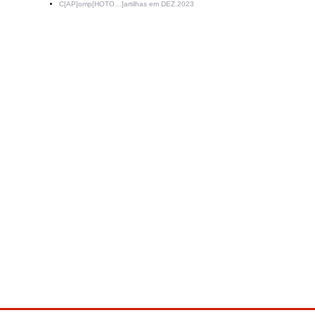
C[AP]omp[HOTO…]artilhas em DEZ.2023