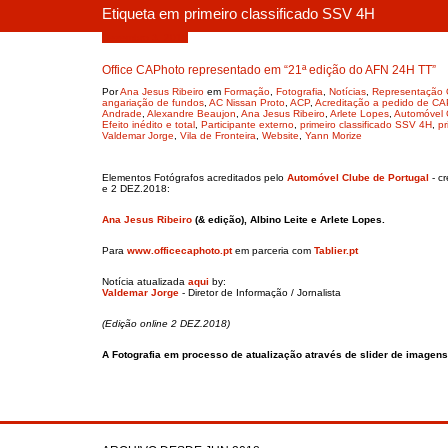
Etiqueta em primeiro classificado SSV 4H
Dezembro 3, 2018
Office CAPhoto representado em “21ª edição do AFN 24H TT”
Por
Ana Jesus Ribeiro
em
Formação
,
Fotografia
,
Notícias
,
Representação 
angariação de fundos
,
AC Nissan Proto
,
ACP
,
Acreditação a pedido de 
Andrade
,
Alexandre Beaujon
,
Ana Jesus Ribeiro
,
Arlete Lopes
,
Automóvel 
Efeito inédito e total
,
Participante externo
,
primeiro classificado SSV 4H
,
pr
Valdemar Jorge
,
Vila de Fronteira
,
Website
,
Yann Morize
Elementos Fotógrafos acreditados pelo
Automóvel Clube de Portugal
- c
e 2 DEZ.2018:
Ana Jesus Ribeiro
(& edição), Albino Leite e Arlete Lopes.
Para
www.officecaphoto.pt
em parceria com
Tablier.pt
Notícia atualizada
aqui
by:
Valdemar Jorge
- Diretor de Informação / Jornalista
(Edição online 2 DEZ.2018)
A Fotografia em processo de atualização através de slider de imagens