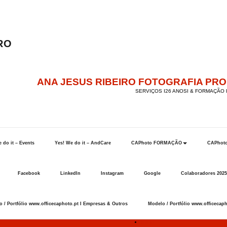
ANA JESUS RIBEIRO FOTOGRAFIA PR
SERVIÇOS I26 ANOSI & FORMAÇÃO I
 do it – Events
Yes! We do it – AndCare
CAPhoto FORMAÇÃO
CAPhot
Facebook
LinkedIn
Instagram
Google
Colaboradores 2025
 / Portfólio www.officecaphoto.pt I Empresas & Outros
Modelo / Portfólio www.officecaph
Início