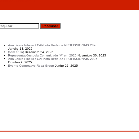
1ª edição do AFN 24H TT”
esquisar
rtigos recentes
Ana Jesus Ribeiro / CAPhoto Rede de PROFISSIONAIS 2026
Janeiro 13, 2026
(sem título)
Dezembro 24, 2025
Representações pela Comunidade “V” em 2025
Novembro 30, 2025
Ana Jesus Ribeiro / CAPhoto Rede de PROFISSIONAIS 2025
Outubro 2, 2025
Evento Corporativo Roca Group
Junho 27, 2025