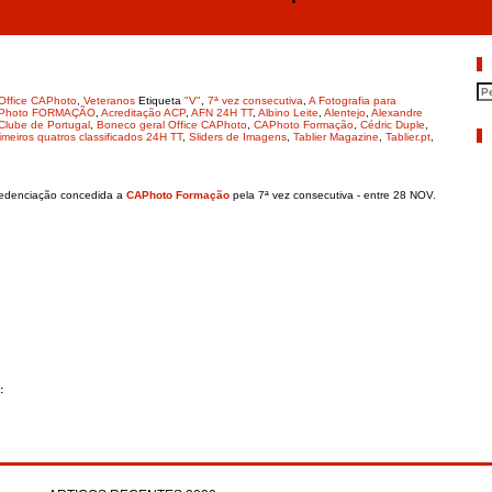
Office CAPhoto representado em “2
P
Office CAPhoto
,
Veteranos
Etiqueta
"V"
,
7ª vez consecutiva
,
A Fotografia para
CAPhoto FORMAÇÃO
,
Acreditação ACP
,
AFN 24H TT
,
Albino Leite
,
Alentejo
,
Alexandre
Clube de Portugal
,
Boneco geral Office CAPhoto
,
CAPhoto Formação
,
Cédric Duple
,
A
imeiros quatros classificados 24H TT
,
Sliders de Imagens
,
Tablier Magazine
,
Tablier.pt
,
redenciação concedida a
CAPhoto Formação
pela 7ª vez consecutiva - entre 28 NOV.
: