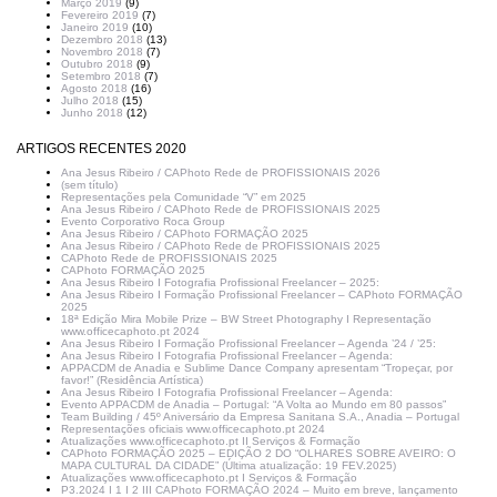
Março 2019
(9)
Fevereiro 2019
(7)
Janeiro 2019
(10)
Dezembro 2018
(13)
Novembro 2018
(7)
Outubro 2018
(9)
Setembro 2018
(7)
Agosto 2018
(16)
Julho 2018
(15)
Junho 2018
(12)
ARTIGOS RECENTES 2020
Ana Jesus Ribeiro / CAPhoto Rede de PROFISSIONAIS 2026
(sem título)
Representações pela Comunidade “V” em 2025
Ana Jesus Ribeiro / CAPhoto Rede de PROFISSIONAIS 2025
Evento Corporativo Roca Group
Ana Jesus Ribeiro / CAPhoto FORMAÇÃO 2025
Ana Jesus Ribeiro / CAPhoto Rede de PROFISSIONAIS 2025
CAPhoto Rede de PROFISSIONAIS 2025
CAPhoto FORMAÇÃO 2025
Ana Jesus Ribeiro I Fotografia Profissional Freelancer – 2025:
Ana Jesus Ribeiro I Formação Profissional Freelancer – CAPhoto FORMAÇÃO
2025
18ª Edição Mira Mobile Prize – BW Street Photography I Representação
www.officecaphoto.pt 2024
Ana Jesus Ribeiro I Formação Profissional Freelancer – Agenda ’24 / ’25:
Ana Jesus Ribeiro I Fotografia Profissional Freelancer – Agenda:
APPACDM de Anadia e Sublime Dance Company apresentam “Tropeçar, por
favor!” (Residência Artística)
Ana Jesus Ribeiro I Fotografia Profissional Freelancer – Agenda:
Evento APPACDM de Anadia – Portugal: “A Volta ao Mundo em 80 passos”
Team Building / 45º Aniversário da Empresa Sanitana S.A., Anadia – Portugal
Representações oficiais www.officecaphoto.pt 2024
Atualizações www.officecaphoto.pt II Serviços & Formação
CAPhoto FORMAÇÃO 2025 – EDIÇÃO 2 DO “OLHARES SOBRE AVEIRO: O
MAPA CULTURAL DA CIDADE” (Última atualização: 19 FEV.2025)
Atualizações www.officecaphoto.pt I Serviços & Formação
P3.2024 I 1 I 2 III CAPhoto FORMAÇÃO 2024 – Muito em breve, lançamento