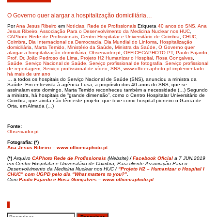
O Governo quer alargar a hospitalização domiciliária…
Por
Ana Jesus Ribeiro
em
Notícias
,
Rede de Profissionais
Etiqueta
40 anos do SNS
,
Ana
Jesus Ribeiro
,
Associação Para o Desenvolvimento da Medicina Nuclear nos HUC
,
CAPhoto Rede de Profissionais
,
Centro Hospitalar e Universitário de Coimbra
,
CHUC
,
Coimbra
,
Dia Internacional da Democracia
,
Dia Mundial do Linfoma
,
Hospitalização
domiciliária
,
Marta Temido
,
Ministério da Saúde
,
Ministra da Saúde
,
O Governo quer
alargar a hospitalização domiciliária
,
Observador.pt
,
OFFICECAPHOTO.PT
,
Paulo Fajardo
,
Prof. Dr. João Pedroso de Lima
,
Projeto H2 Humanizar o Hospital
,
Rosa Gonçalves
,
Saúde
,
Serviço Nacional de Saúde
,
Serviço profissional de fotografia
,
Serviço profissional
de reportagem
,
Serviço profissional de vídeo
,
SNS
,
www.officecaphoto.pt implementado
há mais de um ano
… a todos os hospitais do Serviço Nacional de Saúde (SNS), anunciou a ministra da
Saúde. Em entrevista à agência Lusa, a propósito dos 40 anos do SNS, que se
assinalam este domingo, Marta Temido reconheceu também a necessidade (…) Segundo
a ministra, há hospitais de “grande dimensão”, como o Centro Hospitalar Universitário de
Coimbra, que ainda não têm este projeto, que teve como hospital pioneiro o Garcia de
Orta, em Almada (…)
Fonte:
Observador.pt
Fotografia: (*)
Ana Jesus Ribeiro
–
www.officecaphoto.pt
(*)
Arquivo
CAPhoto Rede de Profissionais
(Website)
/
Facebook Oficial
a 7 JUN.2019
em Centro Hospitalar e Universitário de Coimbra; Para cliente Associação Para o
Desenvolvimento da Medicina Nuclear nos HUC /
“Projeto H2 – Humanizar o Hospital I
CHUC” com UGPD pelo dia “What matters to you?”
.
Com
Paulo Fajardo e Rosa Gonçalves
–
www.officecaphoto.pt
Pesquisar