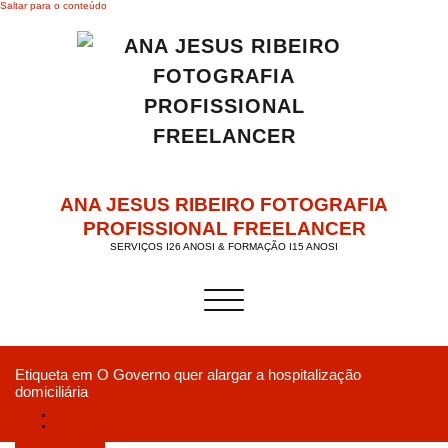
Saltar para o conteúdo
ANA JESUS RIBEIRO FOTOGRAFIA
PROFISSIONAL FREELANCER
SERVIÇOS I26 ANOSI & FORMAÇÃO I15 ANOSI
Alternar a navegação
Etiqueta em O Governo quer alargar a hospitalização
domiciliária
Início
O Governo quer alargar a hospitalização domiciliária…
Setembro 15, 2019