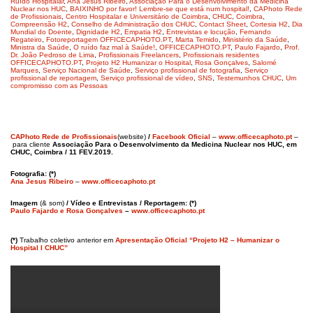
Ruído Hospitalar
,
Ana Jesus Ribeiro
,
Associação Para o Desenvolvimento da Medicina
Nuclear nos HUC
,
BAIXINHO por favor! Lembre-se que está num hospital!
,
CAPhoto Rede
de Profissionais
,
Centro Hospitalar e Universitário de Coimbra
,
CHUC
,
Coimbra
,
Compreensão H2
,
Conselho de Administração dos CHUC
,
Contact Sheet
,
Cortesia H2
,
Dia
Mundial do Doente
,
Dignidade H2
,
Empatia H2
,
Entrevistas e locução
,
Fernando
Regateiro
,
Fotoreportagem OFFICECAPHOTO.PT
,
Marta Temido
,
Ministério da Saúde
,
Ministra da Saúde
,
O ruído faz mal à Saúde!
,
OFFICECAPHOTO.PT
,
Paulo Fajardo
,
Prof.
Dr. João Pedroso de Lima
,
Profissionais Freelancers
,
Profissionais residentes
OFFICECAPHOTO.PT
,
Projeto H2 Humanizar o Hospital
,
Rosa Gonçalves
,
Salomé
Marques
,
Serviço Nacional de Saúde
,
Serviço profissional de fotografia
,
Serviço
profissional de reportagem
,
Serviço profissional de vídeo
,
SNS
,
Testemunhos CHUC
,
Um
compromisso com as Pessoas
CAPhoto Rede de Profissionais
(website)
/
Facebook Oficial
–
www.officecaphoto.pt
–
para cliente
Associação Para o Desenvolvimento da Medicina Nuclear nos HUC, em
CHUC, Coimbra / 11 FEV.2019.
Fotografia: (*)
Ana Jesus Ribeiro
–
www.officecaphoto.pt
Imagem
(& som)
/ Vídeo e Entrevistas / Reportagem: (*)
Paulo Fajardo e Rosa Gonçalves
–
www.officecaphoto.pt
(*)
Trabalho coletivo anterior em
Apresentação Oficial “Projeto H2 – Humanizar o
Hospital I CHUC”