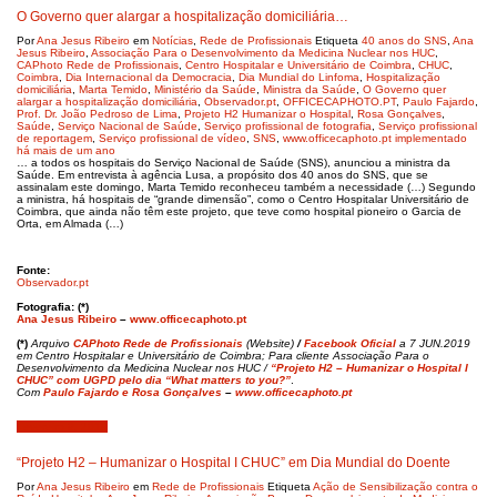
O Governo quer alargar a hospitalização domiciliária…
Por
Ana Jesus Ribeiro
em
Notícias
,
Rede de Profissionais
Etiqueta
40 anos do SNS
,
Ana
Jesus Ribeiro
,
Associação Para o Desenvolvimento da Medicina Nuclear nos HUC
,
CAPhoto Rede de Profissionais
,
Centro Hospitalar e Universitário de Coimbra
,
CHUC
,
Coimbra
,
Dia Internacional da Democracia
,
Dia Mundial do Linfoma
,
Hospitalização
domiciliária
,
Marta Temido
,
Ministério da Saúde
,
Ministra da Saúde
,
O Governo quer
alargar a hospitalização domiciliária
,
Observador.pt
,
OFFICECAPHOTO.PT
,
Paulo Fajardo
,
Prof. Dr. João Pedroso de Lima
,
Projeto H2 Humanizar o Hospital
,
Rosa Gonçalves
,
Saúde
,
Serviço Nacional de Saúde
,
Serviço profissional de fotografia
,
Serviço profissional
de reportagem
,
Serviço profissional de vídeo
,
SNS
,
www.officecaphoto.pt implementado
há mais de um ano
… a todos os hospitais do Serviço Nacional de Saúde (SNS), anunciou a ministra da
Saúde. Em entrevista à agência Lusa, a propósito dos 40 anos do SNS, que se
assinalam este domingo, Marta Temido reconheceu também a necessidade (…) Segundo
a ministra, há hospitais de “grande dimensão”, como o Centro Hospitalar Universitário de
Coimbra, que ainda não têm este projeto, que teve como hospital pioneiro o Garcia de
Orta, em Almada (…)
Fonte:
Observador.pt
Fotografia: (*)
Ana Jesus Ribeiro
–
www.officecaphoto.pt
(*)
Arquivo
CAPhoto Rede de Profissionais
(Website)
/
Facebook Oficial
a 7 JUN.2019
em Centro Hospitalar e Universitário de Coimbra; Para cliente Associação Para o
Desenvolvimento da Medicina Nuclear nos HUC /
“Projeto H2 – Humanizar o Hospital I
CHUC” com UGPD pelo dia “What matters to you?”
.
Com
Paulo Fajardo e Rosa Gonçalves
–
www.officecaphoto.pt
Fevereiro 9, 2019
“Projeto H2 – Humanizar o Hospital I CHUC” em Dia Mundial do Doente
Por
Ana Jesus Ribeiro
em
Rede de Profissionais
Etiqueta
Ação de Sensibilização contra o