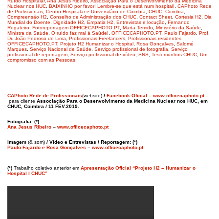
Ruído Hospitalar
,
Ana Jesus Ribeiro
,
Associação Para o Desenvolvimento da Medicina
Nuclear nos HUC
,
BAIXINHO por favor! Lembre-se que está num hospital!
,
CAPhoto Rede
de Profissionais
,
Centro Hospitalar e Universitário de Coimbra
,
CHUC
,
Coimbra
,
Compreensão H2
,
Conselho de Administração dos CHUC
,
Contact Sheet
,
Cortesia H2
,
Dia
Mundial do Doente
,
Dignidade H2
,
Empatia H2
,
Entrevistas e locução
,
Fernando
Regateiro
,
Fotoreportagem OFFICECAPHOTO.PT
,
Marta Temido
,
Ministério da Saúde
,
Ministra da Saúde
,
O ruído faz mal à Saúde!
,
OFFICECAPHOTO.PT
,
Paulo Fajardo
,
Prof.
Dr. João Pedroso de Lima
,
Profissionais Freelancers
,
Profissionais residentes
OFFICECAPHOTO.PT
,
Projeto H2 Humanizar o Hospital
,
Rosa Gonçalves
,
Salomé
Marques
,
Serviço Nacional de Saúde
,
Serviço profissional de fotografia
,
Serviço
profissional de reportagem
,
Serviço profissional de vídeo
,
SNS
,
Testemunhos CHUC
,
Um
compromisso com as Pessoas
CAPhoto Rede de Profissionais
(website)
/
Facebook Oficial
–
www.officecaphoto.pt
–
para cliente
Associação Para o Desenvolvimento da Medicina Nuclear nos HUC, em
CHUC, Coimbra / 11 FEV.2019.
Fotografia: (*)
Ana Jesus Ribeiro
–
www.officecaphoto.pt
Imagem
(& som)
/ Vídeo e Entrevistas / Reportagem: (*)
Paulo Fajardo e Rosa Gonçalves
–
www.officecaphoto.pt
(*)
Trabalho coletivo anterior em
Apresentação Oficial “Projeto H2 – Humanizar o
Hospital I CHUC”