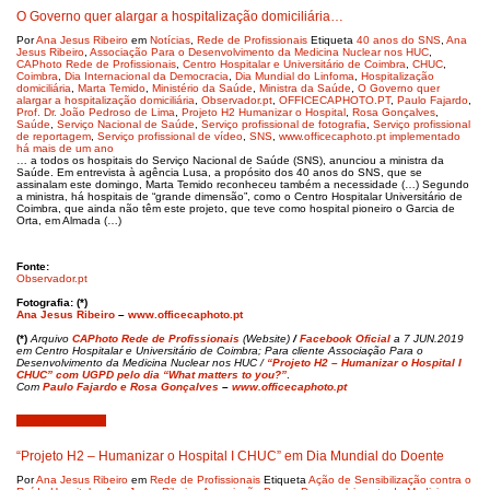
O Governo quer alargar a hospitalização domiciliária…
Por
Ana Jesus Ribeiro
em
Notícias
,
Rede de Profissionais
Etiqueta
40 anos do SNS
,
Ana
Jesus Ribeiro
,
Associação Para o Desenvolvimento da Medicina Nuclear nos HUC
,
CAPhoto Rede de Profissionais
,
Centro Hospitalar e Universitário de Coimbra
,
CHUC
,
Coimbra
,
Dia Internacional da Democracia
,
Dia Mundial do Linfoma
,
Hospitalização
domiciliária
,
Marta Temido
,
Ministério da Saúde
,
Ministra da Saúde
,
O Governo quer
alargar a hospitalização domiciliária
,
Observador.pt
,
OFFICECAPHOTO.PT
,
Paulo Fajardo
,
Prof. Dr. João Pedroso de Lima
,
Projeto H2 Humanizar o Hospital
,
Rosa Gonçalves
,
Saúde
,
Serviço Nacional de Saúde
,
Serviço profissional de fotografia
,
Serviço profissional
de reportagem
,
Serviço profissional de vídeo
,
SNS
,
www.officecaphoto.pt implementado
há mais de um ano
… a todos os hospitais do Serviço Nacional de Saúde (SNS), anunciou a ministra da
Saúde. Em entrevista à agência Lusa, a propósito dos 40 anos do SNS, que se
assinalam este domingo, Marta Temido reconheceu também a necessidade (…) Segundo
a ministra, há hospitais de “grande dimensão”, como o Centro Hospitalar Universitário de
Coimbra, que ainda não têm este projeto, que teve como hospital pioneiro o Garcia de
Orta, em Almada (…)
Fonte:
Observador.pt
Fotografia: (*)
Ana Jesus Ribeiro
–
www.officecaphoto.pt
(*)
Arquivo
CAPhoto Rede de Profissionais
(Website)
/
Facebook Oficial
a 7 JUN.2019
em Centro Hospitalar e Universitário de Coimbra; Para cliente Associação Para o
Desenvolvimento da Medicina Nuclear nos HUC /
“Projeto H2 – Humanizar o Hospital I
CHUC” com UGPD pelo dia “What matters to you?”
.
Com
Paulo Fajardo e Rosa Gonçalves
–
www.officecaphoto.pt
Fevereiro 9, 2019
“Projeto H2 – Humanizar o Hospital I CHUC” em Dia Mundial do Doente
Por
Ana Jesus Ribeiro
em
Rede de Profissionais
Etiqueta
Ação de Sensibilização contra o