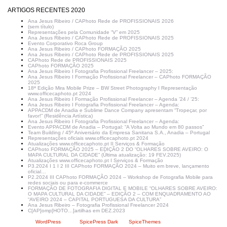
ARTIGOS RECENTES 2020
Ana Jesus Ribeiro / CAPhoto Rede de PROFISSIONAIS 2026
(sem título)
Representações pela Comunidade “V” em 2025
Ana Jesus Ribeiro / CAPhoto Rede de PROFISSIONAIS 2025
Evento Corporativo Roca Group
Ana Jesus Ribeiro / CAPhoto FORMAÇÃO 2025
Ana Jesus Ribeiro / CAPhoto Rede de PROFISSIONAIS 2025
CAPhoto Rede de PROFISSIONAIS 2025
CAPhoto FORMAÇÃO 2025
Ana Jesus Ribeiro I Fotografia Profissional Freelancer – 2025:
Ana Jesus Ribeiro I Formação Profissional Freelancer – CAPhoto FORMAÇÃO
2025
18ª Edição Mira Mobile Prize – BW Street Photography I Representação
www.officecaphoto.pt 2024
Ana Jesus Ribeiro I Formação Profissional Freelancer – Agenda ’24 / ’25:
Ana Jesus Ribeiro I Fotografia Profissional Freelancer – Agenda:
APPACDM de Anadia e Sublime Dance Company apresentam “Tropeçar, por
favor!” (Residência Artística)
Ana Jesus Ribeiro I Fotografia Profissional Freelancer – Agenda:
Evento APPACDM de Anadia – Portugal: “A Volta ao Mundo em 80 passos”
Team Building / 45º Aniversário da Empresa Sanitana S.A., Anadia – Portugal
Representações oficiais www.officecaphoto.pt 2024
Atualizações www.officecaphoto.pt II Serviços & Formação
CAPhoto FORMAÇÃO 2025 – EDIÇÃO 2 DO “OLHARES SOBRE AVEIRO: O
MAPA CULTURAL DA CIDADE” (Última atualização: 19 FEV.2025)
Atualizações www.officecaphoto.pt I Serviços & Formação
P3.2024 I 1 I 2 III CAPhoto FORMAÇÃO 2024 – Muito em breve, lançamento
oficial…
P2.2024 III CAPhoto FORMAÇÃO 2024 – Workshop de Fotografia Mobile para
redes sociais ou para e-commerce
FORMAÇÃO DE FOTOGRAFIA DIGITAL E MOBILE “OLHARES SOBRE AVEIRO:
O MAPA CULTURAL DA CIDADE” – EDIÇÃO 2 – COM ENQUADRAMENTO AO
“AVEIRO 2024 – CAPITAL PORTUGUESA DA CULTURA”
Ana Jesus Ribeiro – Fotografia Profissional Freelancer 2024
C[AP]omp[HOTO…]artilhas em DEZ.2023
Criado com
WordPress
| Tema:
SpicePress Dark
por
SpiceThemes