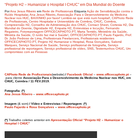
“Projeto H2 – Humanizar o Hospital I CHUC” em Dia Mundial do Doente
Por
Ana Jesus Ribeiro
em
Rede de Profissionais
Etiqueta
Ação de Sensibilização contra o
Ruído Hospitalar
,
Ana Jesus Ribeiro
,
Associação Para o Desenvolvimento da Medicina
Nuclear nos HUC
,
BAIXINHO por favor! Lembre-se que está num hospital!
,
CAPhoto Rede
de Profissionais
,
Centro Hospitalar e Universitário de Coimbra
,
CHUC
,
Coimbra
,
Compreensão H2
,
Conselho de Administração dos CHUC
,
Contact Sheet
,
Cortesia H2
,
Dia
Mundial do Doente
,
Dignidade H2
,
Empatia H2
,
Entrevistas e locução
,
Fernando
Regateiro
,
Fotoreportagem OFFICECAPHOTO.PT
,
Marta Temido
,
Ministério da Saúde
,
Ministra da Saúde
,
O ruído faz mal à Saúde!
,
OFFICECAPHOTO.PT
,
Paulo Fajardo
,
Prof.
Dr. João Pedroso de Lima
,
Profissionais Freelancers
,
Profissionais residentes
OFFICECAPHOTO.PT
,
Projeto H2 Humanizar o Hospital
,
Rosa Gonçalves
,
Salomé
Marques
,
Serviço Nacional de Saúde
,
Serviço profissional de fotografia
,
Serviço
profissional de reportagem
,
Serviço profissional de vídeo
,
SNS
,
Testemunhos CHUC
,
Um
compromisso com as Pessoas
CAPhoto Rede de Profissionais
(website)
/
Facebook Oficial
–
www.officecaphoto.pt
–
para cliente
Associação Para o Desenvolvimento da Medicina Nuclear nos HUC, em
CHUC, Coimbra / 11 FEV.2019.
Fotografia: (*)
Ana Jesus Ribeiro
–
www.officecaphoto.pt
Imagem
(& som)
/ Vídeo e Entrevistas / Reportagem: (*)
Paulo Fajardo e Rosa Gonçalves
–
www.officecaphoto.pt
(*)
Trabalho coletivo anterior em
Apresentação Oficial “Projeto H2 – Humanizar o
Hospital I CHUC”