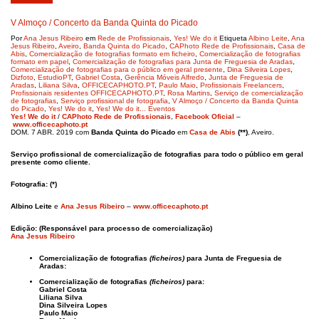
V Almoço / Concerto da Banda Quinta do Picado
Por
Ana Jesus Ribeiro
em
Rede de Profissionais
,
Yes! We do it
Etiqueta
Albino Leite
,
Ana
Jesus Ribeiro
,
Aveiro
,
Banda Quinta do Picado
,
CAPhoto Rede de Profissionais
,
Casa de
Abis
,
Comercialização de fotografias formato em ficheiro
,
Comercialização de fotografias
formato em papel
,
Comercialização de fotografias para Junta de Freguesia de Aradas
,
Comercialização de fotografias para o público em geral presente
,
Dina Silveira Lopes
,
Dizfoto
,
EstudioPT
,
Gabriel Costa
,
Gerência Móveis Alfredo
,
Junta de Freguesia de
Aradas
,
Liliana Silva
,
OFFICECAPHOTO.PT
,
Paulo Maio
,
Profissionais Freelancers
,
Profissionais residentes OFFICECAPHOTO.PT
,
Rosa Martins
,
Serviço de comercialização
de fotografias
,
Serviço profissional de fotografia
,
V Almoço / Concerto da Banda Quinta
do Picado
,
Yes! We do it
,
Yes! We do it... Eventos
Yes! We do it
/
CAPhoto Rede de Profissionais
,
Facebook Oficial
–
www.officecaphoto.pt
DOM. 7 ABR. 2019 com
Banda Quinta do Picado
em
Casa de Abis
(**)
, Aveiro.
Serviço profissional de comercialização de fotografias para todo o
público em geral
presente
como cliente.
Fotografia: (*)
Albino Leite
e
Ana Jesus Ribeiro
–
www.officecaphoto.pt
Edição: (Responsável para processo de comercialização)
Ana Jesus Ribeiro
Comercialização de fotografias
(ficheiros)
para Junta de Freguesia de
Aradas:
Comercialização de fotografias
(ficheiros)
para:
Gabriel Costa
Liliana Silva
Dina Silveira Lopes
Paulo Maio