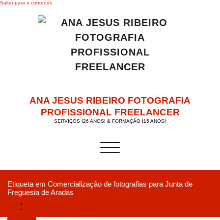
Saltar para o conteúdo
ANA JESUS RIBEIRO FOTOGRAFIA
PROFISSIONAL FREELANCER
SERVIÇOS I26 ANOSI & FORMAÇÃO I15 ANOSI
Alternar a navegação
Etiqueta em Comercialização de fotografias para Junta de
Freguesia de Aradas
Início
V Almoço / Concerto da Banda Quinta do Picado
Abril 3, 2019