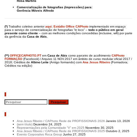
Rosa Martins
Comercialização de fotografias
(impressões)
para:
Gerência Móveis Alfredo
(*)
Trabalho coletivo anterior
aqui
;
Estúdio Office CAPhoto
implementado em espaço
para o serviço de comercialização de fotografias “in loco” –
todo o
público em geral
presente
como cliente
– com as melhores condições concedidas (inclusive, wifi) por parte
da gerência da
Casa de Abis.
(**)
OFFICECAPHOTO.PT
em
Casa de Abis
como parceiro de acolhimento
CAPhoto
FORMAÇÃO
(Facebook) / Arquivo 11 NOV.2017 em âmbito de curso modular oficial 2017 /
2018; Créditos de
Albino Leite
(Antigo formando) com
Ana Jesus Ribeiro
(Formadora;
Créditos na edição)
Pesquisar
Artigos recentes
Ana Jesus Ribeiro / CAPhoto Rede de PROFISSIONAIS 2026
Janeiro 13, 2026
(sem título)
Dezembro 24, 2025
Representações pela Comunidade “V” em 2025
Novembro 30, 2025
Ana Jesus Ribeiro / CAPhoto Rede de PROFISSIONAIS 2025
Outubro 2, 2025
Evento Corporativo Roca Group
Junho 27, 2025