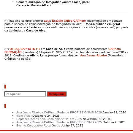
Comercialização de fotografias
(impressões)
para:
Gerência Móveis Alfredo
(*)
Trabalho coletivo anterior
aqui
;
Estúdio Office CAPhoto
implementado em espaço
para o serviço de comercialização de fotografias “in loco” –
todo o
público em geral
presente
como cliente
– com as melhores condições concedidas (inclusive, wifi) por parte
da gerência da
Casa de Abis.
(**)
OFFICECAPHOTO.PT
em
Casa de Abis
como parceiro de acolhimento
CAPhoto
FORMAÇÃO
(Facebook) / Arquivo 11 NOV.2017 em âmbito de curso modular oficial 2017 /
2018; Créditos de
Albino Leite
(Antigo formando) com
Ana Jesus Ribeiro
(Formadora;
Créditos na edição)
Pesquisar
Artigos recentes
Ana Jesus Ribeiro / CAPhoto Rede de PROFISSIONAIS 2026
Janeiro 13, 2026
(sem título)
Dezembro 24, 2025
Representações pela Comunidade “V” em 2025
Novembro 30, 2025
Ana Jesus Ribeiro / CAPhoto Rede de PROFISSIONAIS 2025
Outubro 2, 2025
Evento Corporativo Roca Group
Junho 27, 2025