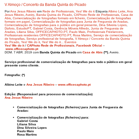
V Almoço / Concerto da Banda Quinta do Picado
Por
Ana Jesus Ribeiro
em
Rede de Profissionais
,
Yes! We do it
Etiqueta
Albino Leite
,
Ana
Jesus Ribeiro
,
Aveiro
,
Banda Quinta do Picado
,
CAPhoto Rede de Profissionais
,
Casa de
Abis
,
Comercialização de fotografias formato em ficheiro
,
Comercialização de fotografias
formato em papel
,
Comercialização de fotografias para Junta de Freguesia de Aradas
,
Comercialização de fotografias para o público em geral presente
,
Dina Silveira Lopes
,
Dizfoto
,
EstudioPT
,
Gabriel Costa
,
Gerência Móveis Alfredo
,
Junta de Freguesia de
Aradas
,
Liliana Silva
,
OFFICECAPHOTO.PT
,
Paulo Maio
,
Profissionais Freelancers
,
Profissionais residentes OFFICECAPHOTO.PT
,
Rosa Martins
,
Serviço de comercialização
de fotografias
,
Serviço profissional de fotografia
,
V Almoço / Concerto da Banda Quinta
do Picado
,
Yes! We do it
,
Yes! We do it... Eventos
Yes! We do it
/
CAPhoto Rede de Profissionais
,
Facebook Oficial
–
www.officecaphoto.pt
DOM. 7 ABR. 2019 com
Banda Quinta do Picado
em
Casa de Abis
(**)
, Aveiro.
Serviço profissional de comercialização de fotografias para todo o
público em geral
presente
como cliente.
Fotografia: (*)
Albino Leite
e
Ana Jesus Ribeiro
–
www.officecaphoto.pt
Edição: (Responsável para processo de comercialização)
Ana Jesus Ribeiro
Comercialização de fotografias
(ficheiros)
para Junta de Freguesia de
Aradas:
Comercialização de fotografias
(ficheiros)
para:
Gabriel Costa
Liliana Silva
Dina Silveira Lopes
Paulo Maio
Rosa Martins