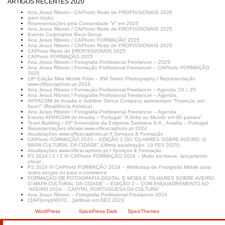
ARTIGOS RECENTES 2020
Ana Jesus Ribeiro / CAPhoto Rede de PROFISSIONAIS 2026
(sem título)
Representações pela Comunidade “V” em 2025
Ana Jesus Ribeiro / CAPhoto Rede de PROFISSIONAIS 2025
Evento Corporativo Roca Group
Ana Jesus Ribeiro / CAPhoto FORMAÇÃO 2025
Ana Jesus Ribeiro / CAPhoto Rede de PROFISSIONAIS 2025
CAPhoto Rede de PROFISSIONAIS 2025
CAPhoto FORMAÇÃO 2025
Ana Jesus Ribeiro I Fotografia Profissional Freelancer – 2025:
Ana Jesus Ribeiro I Formação Profissional Freelancer – CAPhoto FORMAÇÃO
2025
18ª Edição Mira Mobile Prize – BW Street Photography I Representação
www.officecaphoto.pt 2024
Ana Jesus Ribeiro I Formação Profissional Freelancer – Agenda ’24 / ’25:
Ana Jesus Ribeiro I Fotografia Profissional Freelancer – Agenda:
APPACDM de Anadia e Sublime Dance Company apresentam “Tropeçar, por
favor!” (Residência Artística)
Ana Jesus Ribeiro I Fotografia Profissional Freelancer – Agenda:
Evento APPACDM de Anadia – Portugal: “A Volta ao Mundo em 80 passos”
Team Building / 45º Aniversário da Empresa Sanitana S.A., Anadia – Portugal
Representações oficiais www.officecaphoto.pt 2024
Atualizações www.officecaphoto.pt II Serviços & Formação
CAPhoto FORMAÇÃO 2025 – EDIÇÃO 2 DO “OLHARES SOBRE AVEIRO: O
MAPA CULTURAL DA CIDADE” (Última atualização: 19 FEV.2025)
Atualizações www.officecaphoto.pt I Serviços & Formação
P3.2024 I 1 I 2 III CAPhoto FORMAÇÃO 2024 – Muito em breve, lançamento
oficial…
P2.2024 III CAPhoto FORMAÇÃO 2024 – Workshop de Fotografia Mobile para
redes sociais ou para e-commerce
FORMAÇÃO DE FOTOGRAFIA DIGITAL E MOBILE “OLHARES SOBRE AVEIRO:
O MAPA CULTURAL DA CIDADE” – EDIÇÃO 2 – COM ENQUADRAMENTO AO
“AVEIRO 2024 – CAPITAL PORTUGUESA DA CULTURA”
Ana Jesus Ribeiro – Fotografia Profissional Freelancer 2024
C[AP]omp[HOTO…]artilhas em DEZ.2023
Criado com
WordPress
| Tema:
SpicePress Dark
por
SpiceThemes